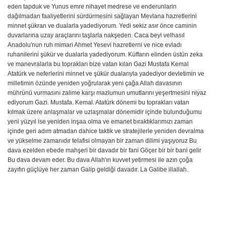
eden tapduk ve Yunus emre nihayet medrese ve enderunlarin
dağılmadan faaliyetlerini sürdürmesini sağlayan Mevlana hazretlerini
minnet şükran ve dualarla yadediyorum. Yedi sekiz asır önce caminin
duvarlarına uzay araçlarını taşlarla nakşeden. Caca beyi velhasıl
Anadolu'nun ruh mimari Ahmet Yesevi hazretlerni ve nice evladı
ruhanilerini şükür ve dualarla yadediyorum. Küffarın elinden üstün zeka
ve manevralarla bu toprakları bize vatan kılan Gazi Mustafa Kemal
Atatürk ve neferlerini minnet ve şükür dualarıyla yadediyor devletimin ve
milletimin özünde yeniden yoğrularak yeni çağa Allah davasının
mührünü vurmasını zalime karşı mazlumun umutlarını yeşertmesini niyaz
ediyorum Gazi. Mustafa. Kemal. Atatürk dönemi bu toprakları vatan
kılmak üzere anlaşmalar ve uzlaşmalar dönemidir içinde bulunduğumu
yeni yüzyıl ise yeniden inşaa olma ve emanet bıraktıklarımızı zaman
içinde geri adım atmadan dahice taktik ve stratejilerle yeniden devralma
ve yükselme zamanıdır telafisi olmayan bir zaman dilimi yaşıyoruz Bu
dava ezelden ebede mahşeri bir davadır bir fani Göçer bir bir bani gelir
Bu dava devam eder. Bu dava Allah'ın kuvvet yetirmesi ile azın çoğa
zayıfın güçlüye her zaman Galip geldiği davadır. La Galibe illallah.