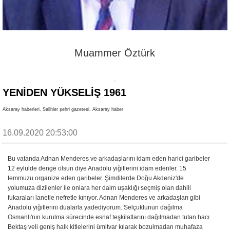
Muammer Öztürk
YENIDEN YÜKSELIŞ 1961
Aksaray haberleri, Salihler şehri gazetesi, Aksaray haber
16.09.2020 20:53:00
Bu vatanda Adnan Menderes ve arkadaşlarını idam eden harici garibeler
12 eylülde denge olsun diye Anadolu yiğitlerini idam edenler. 15
temmuzu organize eden garibeler. Şimdilerde Doğu Akdeniz'de
yolumuza dizilenler ile onlara her daim uşaklığı seçmiş olan dahili
fukaraları lanetle nefretle kınıyor. Adnan Menderes ve arkadaşları gibi
Anadolu yiğitlerini dualarla yadediyorum. Selçuklunun dağılma
Osmanlı'nın kurulma sürecinde esnaf teşkilatlarını dağılmadan tutan hacı
Bektaş veli geniş halk kitlelerini ümitvar kılarak bozulmadan muhafaza