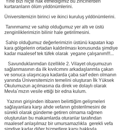
Yine bizi hiçte hak etmediğimiz bu zincirlerden
kurtaranların ölüm yıldönümlerini.
Üniversitemizin birinci ve ikinci kuruluş yıldönümlerini.
Tanınmamız ve sahip olduğumuz yer altı ve üstü
zenginliklerimizin bilinir hale getirilmesini.
Sahip olduğumuz değerlerimizin üstünü kapatan kap
kara gölgelerin ortadan kaldırılması konusunda şimdiye
kadar maalesef tek tüfek olarak yegane çalışanım!!!...
Savunduklarımdan özellikle 2. Vilayet oluşumuzun
sağlanmasının da ilk kıvılcımını arkadaşlarımla çakan
ve sonuca ulaşıncaya kadarda çaba sarf eden olmanın
yanında Üniversitemizin temelini oluşturan İlk Yüksek
Okulumuzun açılmasına da direk ve dolaylı olarak
Mevla´mızın vesile ettiği bir edna kulum.
Yazının girişinden itibaren belirttiğim gelişmeleri
sağlayanlara karşı ahde vefanın gösterilmesini de
sürekli olarak gündeme getiren olmama rağmen
oluşturulan bu makamlarda oturanlar tarafından
maalesef anlaşılmaz bir umursamazlıkla gerekli vefa
şimdiye kadar diğer hizmetlere karşı hakkıyla