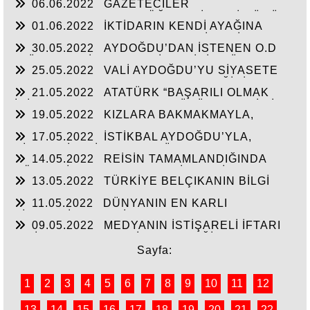
06.06.2022
GAZETECİLER
CEVAP”HİZMETE AÇILAN 41 YENİ FABRİKA!!
DEZENFORMASYONU ÖĞRENDİKLERİ GÜNÜ
01.06.2022
İKTİDARIN KENDİ AYAĞINA
CHP FİİLEN YAŞATTI!!!
SIKMAMASININ YEGANE ÇARESİ VERİLEN
30.05.2022
AYDOĞDU’DAN İSTENEN O.D
SÖZLERİN TUTULMASINDA!!!
T.’ÜN HAYALİ CAM FABRİKASI İÇİN TÜM
25.05.2022
VALİ AYDOĞDU’YU SİYASETE
HAMMADELERE SAHİBİZ!
ALET ETMEK AKSARAY’IN GELECEĞİNİ
21.05.2022
ATATÜRK “BAŞARILI OLMAK
ÇALMAKTIR!!!
İÇİN AYDINLARLA HALKIN DÜŞÜNCELERİ BİR
19.05.2022
KIZLARA BAKMAKMAYLA,
BİRİNE UYGUN OLMALI”
MASAL’LARDAN KURTARILARAK GERÇEK
17.05.2022
İSTİKBAL AYDOĞDU’YLA,
TARİH ÖĞRETİLEN GENÇLİK!!!
SİYASTÇİLERİN GENEL BÜTÇEDEN %2-4 FAZLA
14.05.2022
REİSİN TAMAMLANDIĞINDA
YATIRIMI ALMASINDA!!!
KÖHNEYİ MODERN YERLEŞİM YERİNE
13.05.2022
TÜRKİYE BELÇIKANIN BİLGİ
ÇEVİRTECEK ÇEYİZİ
PAYLAŞIMI ANLAŞMASINI ŞANTAJA
11.05.2022
DÜNYANIN EN KARLI
ÇEVİRMESİNİ ENGELLESİN!!!
TİCARETİYLE KABİR AZABINDANDA
09.05.2022
MEDYANIN İSTİŞARELİ İFTARI
KURTULMANINDA REÇETESİ!
VE İŞ-KUR’UN YILIN İLK ÇEYREĞİNDE 3000’E
YAKIN İŞSİZE İŞ BAŞARISI!!
Sayfa:
1
2
3
4
5
6
7
8
9
10
11
12
13
14
15
16
17
18
19
20
21
22