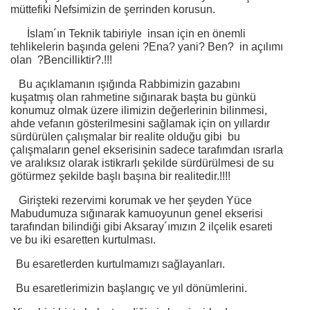
müttefiki Nefsimizin de şerrinden korusun.
İslam´ın Teknik tabiriyle insan için en önemli
tehlikelerin başında geleni ?Ena? yani? Ben? in açılımı
olan ?Bencilliktir?.!!!
Bu açıklamanın ışığında Rabbimizin gazabını
kuşatmış olan rahmetine sığınarak başta bu günkü
konumuz olmak üzere ilimizin değerlerinin bilinmesi,
ahde vefanın gösterilmesini sağlamak için on yıllardır
sürdürülen çalışmalar bir realite olduğu gibi bu
çalışmaların genel ekserisinin sadece tarafımdan ısrarla
ve aralıksız olarak istikrarlı şekilde sürdürülmesi de su
götürmez şekilde başlı başına bir realitedir.!!!!
Girişteki rezervimi korumak ve her şeyden Yüce
Mabudumuza sığınarak kamuoyunun genel ekserisi
tarafından bilindiği gibi Aksaray´ımızın 2 ilçelik esareti
ve bu iki esaretten kurtulması.
Bu esaretlerden kurtulmamızı sağlayanları.
Bu esaretlerimizin başlangıç ve yıl dönümlerini.