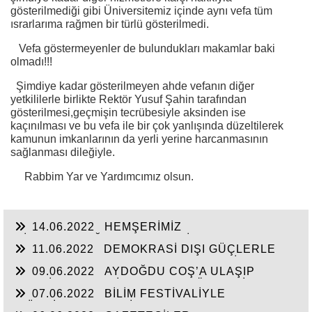
gösterilmediği gibi Üniversitemiz içinde aynı vefa tüm
ısrarlarıma rağmen bir türlü gösterilmedi.
Vefa göstermeyenler de bulundukları makamlar baki
olmadı!!!
Şimdiye kadar gösterilmeyen ahde vefanın diğer
yetkililerle birlikte Rektör Yusuf Şahin tarafından
gösterilmesi,geçmişin tecrübesiyle aksinden ise
kaçınılması ve bu vefa ile bir çok yanlışında düzeltilerek
kamunun imkanlarının da yerli yerine harcanmasının
sağlanması dileğiyle.
Rabbim Yar ve Yardımcımız olsun.
14.06.2022
HEMŞERİMİZ
HİSARCIKLIOĞLU’NDAN YENİ YATIRIM
11.06.2022
DEMOKRASİ DIŞI GÜÇLERLE
MÜJDELERİ BEKLİYOR!
GENEL BAŞKAN SULTASINA KARŞI BİR
09.06.2022
AYDOĞDU COŞ’A ULAŞIP
OSMANLI”KALAYCI ŞAMMAS!”
GEÇTİ, BEKLENTİ KAYMAKAM ÖZDEN’İN
07.06.2022
BİLİM FESTİVALİYLE
HİZMETLERİNE ULAŞMASI!
“TÜRKİYE’YE FABRİKA YAPILMIYOR’A