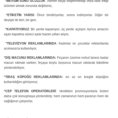
*MEVSİM SONU UCUZLUK
: Âlemin seçip beğenmediği veya iade ettiği
ürünleri almak zorunda değilsiniz,
*ETİKETİN YARISI
: Önce bindiriyorlar, sonra indiriyorlar. Diğer bir
deyişle iki ileri, bir geri,
*KAPATIYORUZ
: Bir yerde kapanıyor, üç yerde açılıyor. Ayrıca amacını
aşan kapatma süreci aylar bazen yılları
alıyor,
*TELEVİZYON REKLAMLARINDA
: Kadınlar ve çocuklar
reklamlarda
acımasızca kullanılıyor,
*DİŞ MACUNU REKLAMLARINDA:
Fırçanın üzerine nohut tanesi kadar
macun sıkmak varken; fırçaya boylu boyunca macun sıkılarak
tüketime
yönlendiriliyor,
*TIRAŞ KÖPÜĞÜ
REKLAMLARINDA:
en az on tıraşlık köpüğün
kullanıldığını görüyoruz,
*CEP TELEFON OPERATÖRLERİ
: Verdikleri promosyonlarla bizleri
daha çok konuşmaya
yönlendirip; hem zamanınızı hem paranızı hem de
sağlığınızı çalıyorlar,