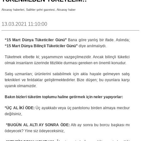
Aksaray haberleri, Salihler şehri gazetesi, Aksaray haber
13.03.2021 11:10:00
“15 Mart Dünya Tüketiciler Günü”
Bana göre yanlış bir ifade. Aslında;
“15 Mart Dünya Bilinçli Tüketiciler Günü”
diye anılmalıydı.
Tüketmek elbette ki; yaşamımızın vazgeçilmezidir. Ancak bilinçli tüketici
olmak insanların üzerinde titizlikle durması gereken en önemli konudur.
Satış uzmanları; ürünlerini satabilmek için akla hayale gelmeyen satış
teknikleri ve fırıldaklar geliştirmektedirler. Bize düşen; bu oyunlara karşı
uyanık olmamızdır.
Bakın bizleri tüketim toplumu haline getirmek için neler yapıyorlar:
*ÜÇ AL İKİ ÖDE:
Üç ayakkabı veya üç pantolonu birden almaya mecbur
değilsiniz,
*BUGÜN AL ALTI AY SONRA ÖDE:
Altı ay sonra bu borcu başkası
mı
ödeyecek? Yine siz ödeyeceksiniz,