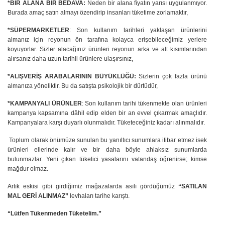
*BİR ALANA BİR BEDAVA:
Neden bir alana fiyatın yarısı uygulanmıyor.
Burada
amaç satın almayı özendirip insanları tüketime zorlamaktır,
*SÜPERMARKETLER
: Son kullanım tarihleri yaklaşan ürünlerini
almanız için reyonun ön tarafına kolayca erişebileceğimiz yerlere
koyuyorlar. Sizler alacağınız ürünleri reyonun arka
ve alt kısımlarından
alırsanız daha uzun tarihli ürünlere ulaşırsınız,
*ALIŞVERİŞ ARABALARININ
BÜYÜKLÜĞÜ:
Sizlerin çok fazla ürünü
almanıza yöneliktir. Bu da satışta psikolojik bir dürtüdür,
*KAMPANYALI ÜRÜNLER
: Son kullanım tarihi tükenmekte olan ürünleri
kampanya
kapsamına dâhil edip elden bir an evvel çıkarmak amaçlıdır.
Kampanyalara
karşı duyarlı olunmalıdır. Tüketeceğiniz kadarı alınmalıdır.
Toplum olarak önümüze sunulan bu yanıltıcı sunumlara itibar etmez isek
ürünleri ellerinde kalır ve bir daha böyle ahlaksız sunumlarda
bulunmazlar. Yeni çıkan tüketici yasalarını vatandaş öğrenirse; kimse
mağdur olmaz.
Artık eskisi gibi girdiğimiz mağazalarda asılı gördüğümüz
“SATILAN
MAL GERİ ALINMAZ”
levhaları tarihe karıştı.
“Lütfen Tükenmeden Tüketelim.”