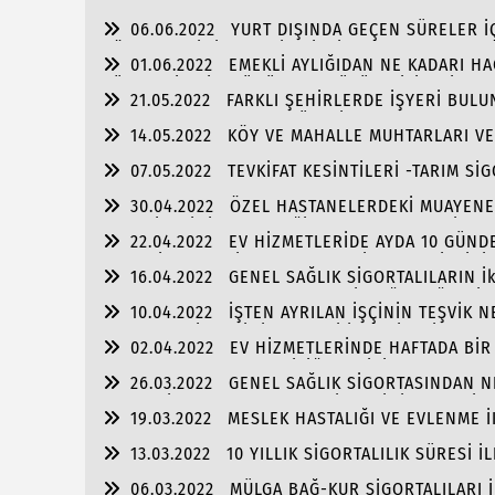
06.06.2022
YURT DIŞINDA GEÇEN SÜRELER İ
SÖZLEŞMESİNİN DEVRİDE İŞÇİLERİN SGK MATRAH
01.06.2022
EMEKLİ AYLIĞIDAN NE KADARI HA
SÜRELERİ PRİM GÜNÜNDEN DÜŞÜLEBİLİR Mİ?
21.05.2022
FARKLI ŞEHİRLERDE İŞYERİ BUL
YARARLANMASI--UZUN SÜRELİ RAPOR ONAYLARI
14.05.2022
KÖY VE MAHALLE MUHTARLARI VE 
07.05.2022
TEVKİFAT KESİNTİLERİ -TARIM Sİ
30.04.2022
ÖZEL HASTANELERDEKİ MUAYENE 
EMEKLİLERİNİN VERECEĞİ YOKLAMA BELGESİ-EVL
22.04.2022
EV HİZMETLERİDE AYDA 10 GÜNDE
KOLAY İŞVERENLİK UYGULAMASI İLE SGK BİLDİRİ
16.04.2022
GENEL SAĞLIK SİGORTALILARIN İ
TAŞIMALARINDA YAPILACAKLAR-İSTEĞE BAĞLI Sİ
10.04.2022
İŞTEN AYRILAN İŞÇİNİN TEŞVİK 
SUBAYLIK HİZMETİNİN EMEKLİ İKRAMİYESİNE KAT
02.04.2022
EV HİZMETLERİNDE HAFTADA BİR 
BORÇLANMASIIN EMEKLİLİĞE ETKİSİ
26.03.2022
GENEL SAĞLIK SİGORTASINDAN NE
DUL-YETİM AYLIKLARININ KESİLMESİNİ GEREKTİR
19.03.2022
MESLEK HASTALIĞI VE EVLENME İ
13.03.2022
10 YILLIK SİGORTALILIK SÜRESİ İ
06.03.2022
MÜLGA BAĞ-KUR SİGORTALILARI İ