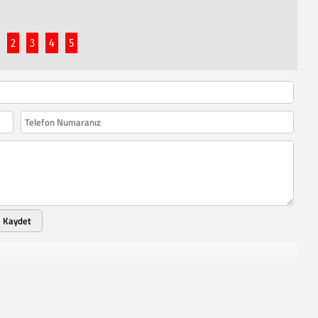
2
3
4
5
Kaydet