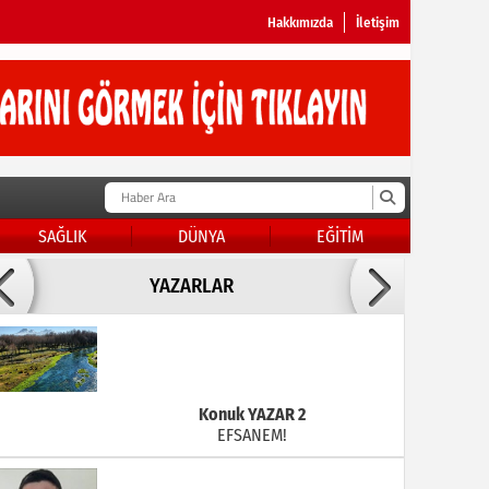
Hakkımızda
İletişim
SAĞLIK
DÜNYA
EĞİTİM
Doç Dr.İbrahim BAYKAN
YAZARLAR
KADER DİYEMEZSİN SEN KENDİN ETTİN
Konuk YAZAR 2
EFSANEM!