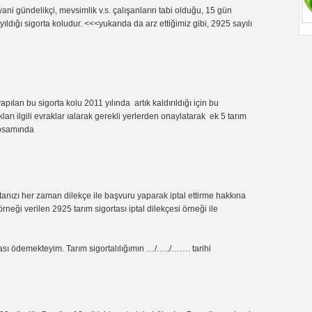
i gündelikçi, mevsimlik v.s. çalışanların tabi olduğu, 15 gün
dığı sigorta koludur. <<<yukarıda da arz ettiğimiz gibi, 2925 sayılı
an bu sigorta kolu 2011 yılında artık kaldırıldığı için bu
ı ilgili evraklar ıalarak gerekli yerlerden onaylatarak ek 5 tarım
apsamında
rtanızı her zaman dilekçe ile başvuru yaparak iptal ettirme hakkına
eği verilen 2925 tarım sigortası iptal dilekçesi örneği ile
ödemekteyim. Tarım sigortalılığımın …/…../……. tarihi