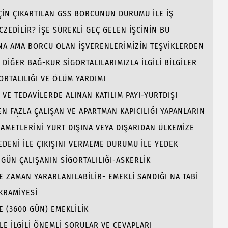
ÇİN ÇIKARTILAN GSS BORCUNUN DURUMU İLE İŞ
LARI
CZEDİLİR? İŞE SÜREKLİ GEÇ GELEN İŞCİNİN BU
UNA AMA BORCU OLAN İŞVERENLERİMİZİN TEŞVİKLERDEN
DİĞER BAĞ-KUR SİGORTALILARIMIZLA İLGİLİ BİLGİLER
GORTALILIĞI VE ÖLÜM YARDIMI
VE TEDAVİLERDE ALINAN KATILIM PAYI-YURTDIŞI
ENME İZNİ
N FAZLA ÇALIŞAN VE APARTMAN KAPICILIĞI YAPANLARIN
MLERİ.
kAMETLERİNİ YURT DIŞINA VEYA DIŞARIDAN ÜLKEMİZE
GORTALILARIN BORCU VE GSS
NEDENİ İLE ÇIKIŞINI VERMEME DURUMU İLE YEDEK
KISI?
GÜN ÇALIŞANIN SİGORTALILIĞI-ASKERLİK
 ZAMAN YARARLANILABİLİR- EMEKLİ SANDIĞI NA TABİ
EN HALLER.
KRAMİYESİ
LE (3600 GÜN) EMEKLİLİK
LE İLGİLİ ÖNEMLİ SORULAR VE CEVAPLARI