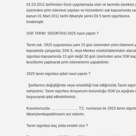
01.03.2011 tarihinden önce uygulamada olan ve tarımda süreksiz yan
üzerinden prim ödemesi yapılan ve hizmetlerin ssk kapsamında sayıl
kanun 01 Mart 2011 tarihi itibariyle yerini Ek 5 tarım sigortasına
bırakmıştır.
SSK TARIM SİGORTASI 2925 nasıl yapılır ?
Tarım ssk 2925 uygulaması yani 15 gün üzerinden prim ödemesi yapıl
kapsamda çalışanlar, SSK İL veya Merkez müdürlüklerinden alacaklar
sigortası kapsamında 15 gün değil 30 gün üzerinden ama SSK k
tescillerini yaptırarak prim ödemelerini yapabilirler.
2925 tarım sigortası iptali nasıl yapılır ?
Şartlarınız değiştiğinde veye emekliliği hak ettiğinizde,Tarım sigo
sahipsiniz. Tarım sigortası dosyanızın bulunduğu SGK’ya aşağıda örn
başvurarak iptal ettirebilirsiniz.
Kurumunuzda ………………….. T.C. numarası ile 2925 tarım sigortası 
itibariylemkapatılmasını arz ederim.
Tarım sigortası kaç yılda emekli olur ?