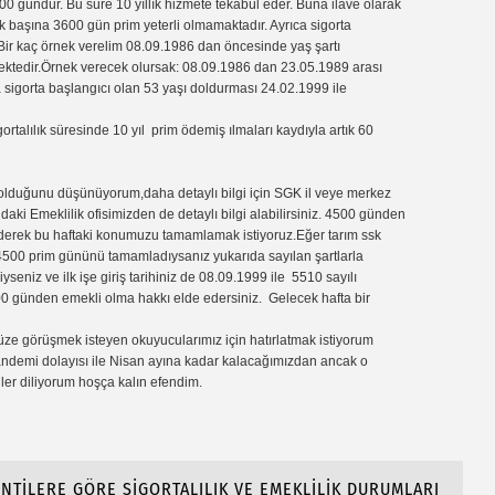
0 gündür. Bu süre 10 yıllık hizmete tekabül eder. Buna ilave olarak
Tek başına 3600 gün prim yeterli olmamaktadır. Ayrıca sigorta
r.Bir kaç örnek verelim 08.09.1986 dan öncesinde yaş şartı
lmektedir.Örnek verecek olursak: 08.09.1986 dan 23.05.1989 arası
 sigorta başlangıcı olan 53 yaşı doldurması 24.02.1999 ile
ortalılık süresinde 10 yıl prim ödemiş ılmaları kaydıyla artık 60
i olduğunu düşünüyorum,daha detaylı bilgi için SGK il veye merkez
aki Emeklilik ofisimizden de detaylı bilgi alabilirsiniz. 4500 günden
ederek bu haftaki konumuzu tamamlamak istiyoruz.Eğer tarım ssk
500 prim gününü tamamladıysanız yukarıda sayılan şartlarla
seniz ve ilk işe giriş tarihiniz de 08.09.1999 ile 5510 sayılı
500 günden emekli olma hakkı elde edersiniz. Gelecek hafta bir
üze görüşmek isteyen okuyucularımız için hatırlatmak istiyorum
andemi dolayısı ile Nisan ayına kadar kalacağımızdan ancak o
er diliyorum hoşça kalın efendim.
İNTİLERE GÖRE SİGORTALILIK VE EMEKLİLİK DURUMLARI