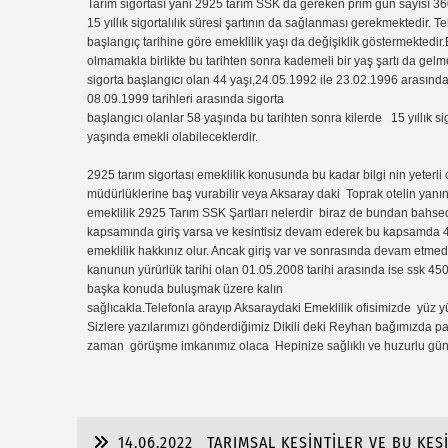
Tarım sigortası yani 2925 tarım SSK da gereken prim gün sayısı 360
15 yıllık sigortalılık süresi şartının da sağlanması gerekmektedir. 
başlangıç tarihine göre emeklilik yaşı da değişiklik göstermektedi
olmamakla birlikte bu tarihten sonra kademeli bir yaş şartı da ge
sigorta başlangıcı olan 44 yaşı,24.05.1992 ile 23.02.1996 arasında
08.09.1999 tarihleri arasında sigorta
başlangıcı olanlar 58 yaşında bu tarihten sonra kilerde 15 yıllık sig
yaşında emekli olabileceklerdir.
2925 tarım sigortası emeklilik konusunda bu kadar bilgi nin yeterl
müdürlüklerine baş vurabilir veya Aksaray daki Toprak otelin yanınd
emeklilik 2925 Tarım SSK Şartları nelerdir biraz de bundan bahs
kapsamında giriş varsa ve kesintisiz devam ederek bu kapsamda 4
emeklilik hakkınız olur. Ancak giriş var ve sonrasında devam etmediy
kanunun yürürlük tarihi olan 01.05.2008 tarihi arasında ise ssk 4
başka konuda buluşmak üzere kalın
sağlıcakla.Telefonla arayıp Aksaraydaki Emeklilik ofisimizde yüz y
Sizlere yazılarımızı gönderdiğimiz Dikili deki Reyhan bağımızda p
zaman görüşme imkanımız olaca Hepinize sağlıklı ve huzurlu günl
14.06.2022
TARIMSAL KESİNTİLER VE BU KES