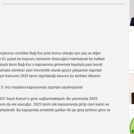
larınızı özellikle Bağ-Kur prim borcu olduğu için yaş ve diğer
n 01 şubat da başvuru süresinin dolacağını hatırlatarak bu haftaki
6 sayılı tarım Bağ-Kur u kapsamına girmemek kaydıyla,yani kendi
ahada süreksiz yani mevsimlik olarak geçici çalışanlar sigortalı
ı Kanunla 2925 tarım sigortalılığı kanunu bu tarihten itibaren
 5 ‘inci maddesi kapsamında sigortalı sayılmışlardır
e 2925 Sayılı Kanun’a göre sağlanmaktaydı. Bu yazımızda 2925
nı da ele alacağız. 2925 tarım ssk kapsamında girişi olan kadın ve
iplerdir. Bu kapsamda emeklilik şartları ilk işe giriş tarihine göre ve