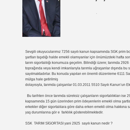
Sevgili okuyucularımız 7256 sayılı kanun kapsamında SGK prim borç
şartları taşıdığı halde emekli olamıyanlar için önümüzdeki hafta so
tarım sigortalılığı konumuza geçelim. Bilindiği üzere; tarımda 292
toprağında veya kendi imkanlarıyla tarımla uğraşanlar dışında bu s
sayılmaktadırlar. Bu konuda yapılan en önemli düzenleme 6111 Sayıl
mülga hale getirilmiş
dolayısıyla, tarımda çalışanlar 01.03.2011 5510 Sayılı Kanun’un Ek
Bu tarihten önce tarımda süreksiz çalışanların sigortalılıkları is
kapsamında 15 gün üzerinden prim ödeyenlerin emekli olma şartları
erkekler diğer sigortalılara göre daha erken emekli olma hakkına sah
yaş durumlarına gör e farklılık gösterebilmektedir.
SSK TARIM SİGORTASI yani 2925 sayılı kanun nedir ?