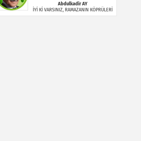
Abdulkadir AY
İYİ Kİ VARSINIZ, RAMAZANIN KÖPRÜLERİ
Halil MANUŞ
“BİR HIYAR ARANIYOR”
Mahmut Çiçekdağı
Müslüman Nasıl Olmalı
Yavuz Bayram Çalışkan
RAHMAN VE RAHİM OLAN ALLAH