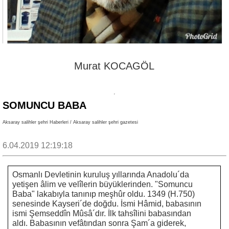
Murat KOCAGÖL
SOMUNCU BABA
Aksaray salihler şehri Haberleri / Aksaray salihler şehri gazetesi
6.04.2019 12:19:18
Osmanlı Devletinin kuruluş yıllarında Anadolu´da
yetişen âlim ve velîlerin büyüklerinden. "Somuncu
Baba" lakabıyla tanınıp meşhûr oldu. 1349 (H.750)
senesinde Kayseri´de doğdu. İsmi Hâmid, babasının
ismi Şemseddîn Mûsâ´dır. İlk tahsîlini babasından
aldı. Babasının vefâtından sonra Şam´a giderek,