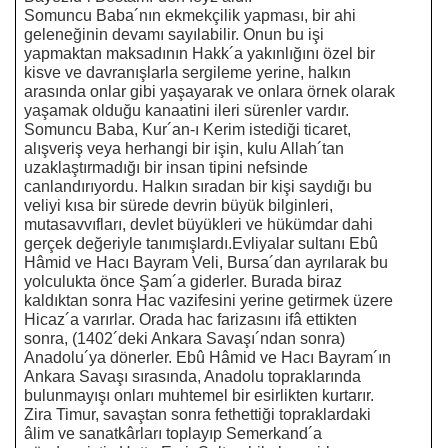
Somuncu Baba´nın ekmekçilik yapması, bir ahi
geleneğinin devamı sayılabilir. Onun bu işi
yapmaktan maksadının Hakk´a yakınlığını özel bir
kisve ve davranışlarla sergileme yerine, halkın
arasında onlar gibi yaşayarak ve onlara örnek olarak
yaşamak olduğu kanaatini ileri sürenler vardır.
Somuncu Baba, Kur´an-ı Kerim istediği ticaret,
alışveriş veya herhangi bir işin, kulu Allah´tan
uzaklaştırmadığı bir insan tipini nefsinde
canlandırıyordu. Halkın sıradan bir kişi saydığı bu
veliyi kısa bir sürede devrin büyük bilginleri,
mutasavvıfları, devlet büyükleri ve hükümdar dahi
gerçek değeriyle tanımışlardı.Evliyalar sultanı Ebû
Hâmid ve Hacı Bayram Veli, Bursa´dan ayrılarak bu
yolculukta önce Şam´a giderler. Burada biraz
kaldıktan sonra Hac vazifesini yerine getirmek üzere
Hicaz´a varırlar. Orada hac farizasını ifâ ettikten
sonra, (1402´deki Ankara Savaşı´ndan sonra)
Anadolu´ya dönerler. Ebû Hâmid ve Hacı Bayram´ın
Ankara Savaşı sırasında, Anadolu topraklarında
bulunmayışı onları muhtemel bir esirlikten kurtarır.
Zira Timur, savaştan sonra fethettiği topraklardaki
âlim ve sanatkârları toplayıp Semerkand´a