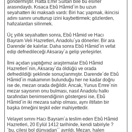
göndermiştir. Hatta Emir Sultan bile bu esirler
arasındaydı. Kısaca Ebû Hâmid´in bu uzun
seyahatten iki maksadı vardı: Biri hac yapmak, ikincisi
adını sanını unutturup izini kaybettirmek; gözlerden,
hafızalardan silinmek.
Üç yıllık seyahatten sonra, Ebû Hâmid ve Hacı
Bayram Veli Hazretleri, Anadolu´ya dönerler. Bir ara
Darende´de kalırlar. Daha sonra Ebû Hâmid´in vefat
edip defnedileceği Aksaray´a gelip yerleşirler.
İlmi açıdan yaptığımız araştırmalar Ebû Hâmid
Hazretleri´nin, Aksaray´da öldüğü ve orada
defnedildiği şeklinde sonuçlanmıştır. Darende´de Ebû
Hâmid´in makamının bulunduğu her ne kadar doğru
ise de, mezarı orada değildir. Ancak, Yunus Emre´nin
mezar sayısının onu bulması, nasıl Anadolu halkı
tarafından benimsendiğinin göstergesi ise, Ebû
Hâmid´in iki mezara sahip olması, aynı iltifatın bir
başka örneğini teşkil eder mahiyettedir.
Velayet sırrını Hacı Bayram´a teslim eden Ebû Hâmid
Hazretleri, 20 Eylül 1412 tarihinde, kendi tabiriyle ?
´bu, çilesi bol dünyadan´´ ayrıldı. Mezarı, halen