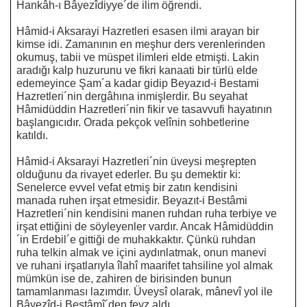
Hankâh-ı Bâyezîdiyye´de ilim öğrendi.
Hâmid-i Aksarayi Hazretleri esasen ilmi arayan bir
kimse idi. Zamanının en meşhur ders verenlerinden
okumuş, tabii ve müspet ilimleri elde etmişti. Lakin
aradığı kalp huzurunu ve fikri kanaati bir türlü elde
edemeyince Şam´a kadar gidip Beyazıd-i Bestami
Hazretleri´nin dergâhına inmişlerdir. Bu seyahat
Hâmidüddin Hazretleri´nin fikir ve tasavvufi hayatının
başlangıcıdır. Orada pekçok velînin sohbetlerine
katıldı.
Hâmid-i Aksarayi Hazretleri´nin üveysi meşrepten
olduğunu da rivayet ederler. Bu şu demektir ki:
Senelerce evvel vefat etmiş bir zatın kendisini
manada ruhen irşat etmesidir. Beyazıt-i Bestâmi
Hazretleri´nin kendisini manen ruhdan ruha terbiye ve
irşat ettiğini de söyleyenler vardır. Ancak Hâmidüddin
´in Erdebil´e gittiği de muhakkaktır. Çünkü ruhdan
ruha telkin almak ve içini aydınlatmak, onun manevi
ve ruhani irşatlarıyla îlahî maarifet tahsiline yol almak
mümkün ise de, zahiren de birisinden bunun
tamamlanması lazımdır. Üveysî olarak, mânevî yol ile
Bâyezîd-i Bestâmî´den feyz aldı.