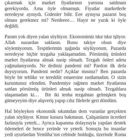
çıkarmak için market fiyatlarının yarısına satılması
gerekiyordu. Ama öyle olmamıştı. Fiyatlar marketlerle
neredeyse aynıydı. Gidenler bilir. Eee aynıysa pazarın boş
olması gerekmez mi? Nerdeeee… Hayır ne yazık ki öyle
değildi.
Param yok diyen yalan söylüyor. Ekonomimiz tıkır tıkır işliyor.
Allah nazardan saklasın. Bunu takiye olsun diye
söylemiyorum. Tespitlerimin ışığında söylüyorum. Pazarda
neredeyse hiçbir tezgaha yaklaşamadım. Pörsümüş ürünleri
market fiyatlarına almak nasip olmadı. Tezgah önleri adeta
yağmalanıyordu. Ne dediniz pandemi mi? Pardon ilk defa
duyuyorum. Pandemi nedir? Açıklar mısınız? Ben pazarda
böyle bir tehlike ve tereddüt emaresine rastlamadım. O sizin
kuruntunuz efendim. Pandemiye rağmen market fiyatlarına
satılan pörsümüş ürünleri almak nasip olmadı. Tezgahlara
ulaşamadım ki… Bir iki tenha tezgahtan gelmişken boş
gitmeyeyim diye alışveriş yapıp cılız filelerle geri döndüm.
Hal böyleyken ekonomik sıkıntıdan dem vuranlar gerçekten
yalan söylüyor. Kimse kusura bakmasın. Çalışanların ücretleri
fazlasıyla yeterli... Ayrıca kapanma dolayısıyla yapılan destek
ödemeleri de bence yerinde ve yeterli. Sonuçta bu insanlar
yedi uyurlardan Yemliha’nın cebinde bulduğu, üzerinde Roma