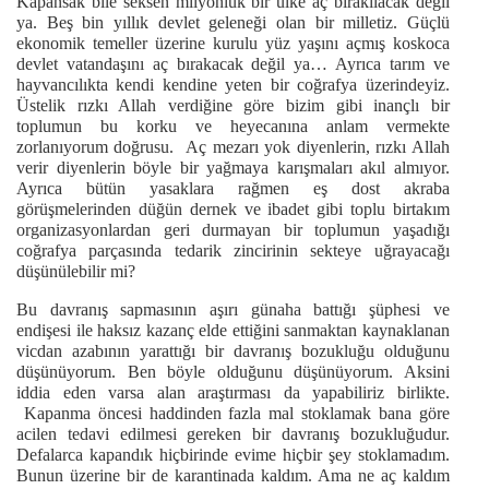
Kapansak bile seksen milyonluk bir ülke aç bırakılacak değil
ya. Beş bin yıllık devlet geleneği olan bir milletiz. Güçlü
ekonomik temeller üzerine kurulu yüz yaşını açmış koskoca
devlet vatandaşını aç bırakacak değil ya… Ayrıca tarım ve
hayvancılıkta kendi kendine yeten bir coğrafya üzerindeyiz.
Üstelik rızkı Allah verdiğine göre bizim gibi inançlı bir
toplumun bu korku ve heyecanına anlam vermekte
zorlanıyorum doğrusu. Aç mezarı yok diyenlerin, rızkı Allah
verir diyenlerin böyle bir yağmaya karışmaları akıl almıyor.
Ayrıca bütün yasaklara rağmen eş dost akraba
görüşmelerinden düğün dernek ve ibadet gibi toplu birtakım
organizasyonlardan geri durmayan bir toplumun yaşadığı
coğrafya parçasında tedarik zincirinin sekteye uğrayacağı
düşünülebilir mi?
Bu davranış sapmasının aşırı günaha battığı şüphesi ve
endişesi ile haksız kazanç elde ettiğini sanmaktan kaynaklanan
vicdan azabının yarattığı bir davranış bozukluğu olduğunu
düşünüyorum. Ben böyle olduğunu düşünüyorum. Aksini
iddia eden varsa alan araştırması da yapabiliriz birlikte.
Kapanma öncesi haddinden fazla mal stoklamak bana göre
acilen tedavi edilmesi gereken bir davranış bozukluğudur.
Defalarca kapandık hiçbirinde evime hiçbir şey stoklamadım.
Bunun üzerine bir de karantinada kaldım. Ama ne aç kaldım