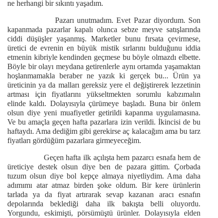
ne herhangi bir sıkıntı yaşadım.
Pazarı unutmadım. Evet Pazar diyordum. Son
kapanmada pazarlar kapalı olunca sebze meyve satışlarında
ciddi düşüşler yaşanmış. Marketler bunu fırsata çevirmese,
üretici de evrenin en büyük mistik sırlarını bulduğunu iddia
etmenin kibriyle kendinden geçmese bu böyle olmazdı elbette.
Böyle bir olayı meydana getirenlerle aynı ortamda yaşamaktan
hoşlanmamakla beraber ne yazık ki gerçek bu... Ürün ya
üreticinin ya da malları gereksiz yere el değiştirerek lezzetinin
artması için fiyatlarını yükseltmekten sorumlu kabzımalın
elinde kaldı. Dolayısıyla çürümeye başladı. Buna bir önlem
olsun diye yeni muafiyetler getirildi kapanma uygulamasına.
Ve bu amaçla geçen hafta pazarlara izin verildi. İkincisi de bu
haftaydı. Ama dediğim gibi gerekirse aç kalacağım ama bu tarz
fiyatları gördüğüm pazarlara girmeyeceğim.
Geçen hafta ilk açılışta hem pazarcı esnafa hem de
üreticiye destek olsun diye ben de pazara gittim. Çorbada
tuzum olsun diye bol kepçe almaya niyetliydim. Ama daha
adımımı atar atmaz birden şoke oldum. Bir kere ürünlerin
tarlada ya da fiyat artırarak sevap kazanan aracı esnafın
depolarında beklediği daha ilk bakışta belli oluyordu.
Yorgundu, eskimişti, pörsümüştü ürünler. Dolayısıyla elden