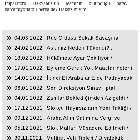
İmparatoru Dakyanus’un resminin bulunduğu parayı
harcamıyorlardır herhalde? Haksız mıyım?
04.03.2022
Rus Ordusu Sokak Savaşına
Çekilmeli / Diyalektik Bakış
24.02.2022
Aşkımız Neden Tükendi? /
Diyalektik Bakış
18.02.2022
Hükümete Ayar Çekiliyor /
Diyalektik Bakış
17.01.2022
Eyleme Gerek Yok Maaşlar Yeterli
/ Diyalektik Bakış
14.01.2022
İkinci El Arabalar Elde Patlayacak
/ Diyalektik Bakış
06.01.2022
Son Direksiyon Sınavı İptal
Edilmeli / Diyalektik Bakış
04.01.2022
Zamlar Beklediğimden Az geldi /
Diyalektik Bakış
17.12.2021
Stokçu Hayırsızların Yeni Taktiği /
Diyalektik Bakış
09.12.2021
Araba Alım Satımına Vergi ve
Ceza / Diyalektik bakış
05.12.2021
Stok Malları Müsadere Edilmeli /
Diyalektik Bakış
30.11.2021
Multijet Veli Tipleri / Diyalektik