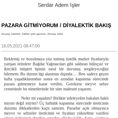
Serdar Adem İşler
PAZARA GITMIYORUM / DIYALEKTIK BAKIŞ
Aksaray haberleri, Salihler şehri gazetesi, Aksaray haber
16.05.2021 08:47:00
Beklemiş ve bozulmaya yüz tutmuş üstelik market fiyatlarıyla
yarışan ürünlere Bağdat Yağmacıları gibi saldıran bilinçsiz ve
ikircikli müşteri tipinin nasıl bir davranış sergileyeceğini
bilemem. Bu durum ilgi alanımın dışında… Ben sadece geçen
hafta yaşadıklarımdan sonra en azından kapanma sürecinde
pazara gitmemeye karar verdim. Gerekirse meyve sebze
cennetinde bu nimetlerinde bir süre mahrum yaşarım.
Neler mi yaşadım? Birlikte irdeleyelim bakalım haklı
mıyım değil miyim? Üç haftalık kapanma sürecinde üreticinin
durumu dikkatlerden kaçtı sanırım. Pazarlar açık olmayınca
meyve ve sebzeler üreticinin ve fiyatları yükseltme vazifesi