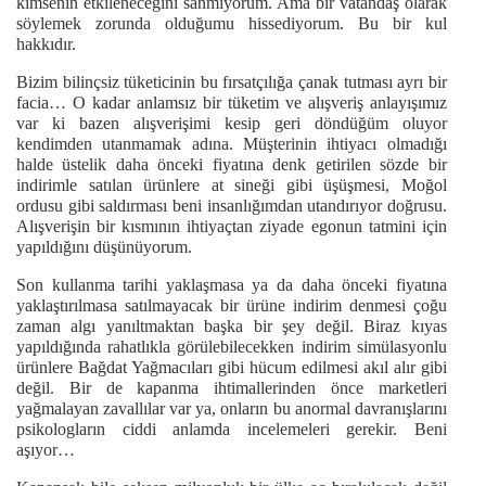
kimsenin etkileneceğini sanmıyorum. Ama bir vatandaş olarak
söylemek zorunda olduğumu hissediyorum. Bu bir kul
hakkıdır.
Bizim bilinçsiz tüketicinin bu fırsatçılığa çanak tutması ayrı bir
facia… O kadar anlamsız bir tüketim ve alışveriş anlayışımız
var ki bazen alışverişimi kesip geri döndüğüm oluyor
kendimden utanmamak adına. Müşterinin ihtiyacı olmadığı
halde üstelik daha önceki fiyatına denk getirilen sözde bir
indirimle satılan ürünlere at sineği gibi üşüşmesi, Moğol
ordusu gibi saldırması beni insanlığımdan utandırıyor doğrusu.
Alışverişin bir kısmının ihtiyaçtan ziyade egonun tatmini için
yapıldığını düşünüyorum.
Son kullanma tarihi yaklaşmasa ya da daha önceki fiyatına
yaklaştırılmasa satılmayacak bir ürüne indirim denmesi çoğu
zaman algı yanıltmaktan başka bir şey değil. Biraz kıyas
yapıldığında rahatlıkla görülebilecekken indirim simülasyonlu
ürünlere Bağdat Yağmacıları gibi hücum edilmesi akıl alır gibi
değil. Bir de kapanma ihtimallerinden önce marketleri
yağmalayan zavallılar var ya, onların bu anormal davranışlarını
psikologların ciddi anlamda incelemeleri gerekir. Beni
aşıyor…