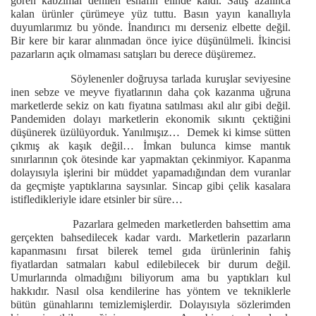
gören kabzımal denilen esnafın elinde kaldı. Satış azalınca
kalan ürünler çürümeye yüz tuttu. Basın yayın kanallıyla
duyumlarımız bu yönde. İnandırıcı mı derseniz elbette değil.
Bir kere bir karar alınmadan önce iyice düşünülmeli. İkincisi
pazarların açık olmaması satışları bu derece düşüremez.
Söylenenler doğruysa tarlada kuruşlar seviyesine
inen sebze ve meyve fiyatlarının daha çok kazanma uğruna
marketlerde sekiz on katı fiyatına satılması akıl alır gibi değil.
Pandemiden dolayı marketlerin ekonomik sıkıntı çektiğini
düşünerek üzülüyorduk. Yanılmışız… Demek ki kimse sütten
çıkmış ak kaşık değil… İmkan bulunca kimse mantık
sınırlarının çok ötesinde kar yapmaktan çekinmiyor. Kapanma
dolayısıyla işlerini bir müddet yapamadığından dem vuranlar
da geçmişte yaptıklarına saysınlar. Sincap gibi çelik kasalara
istifledikleriyle idare etsinler bir süre…
Pazarlara gelmeden marketlerden bahsettim ama
gerçekten bahsedilecek kadar vardı. Marketlerin pazarların
kapanmasını fırsat bilerek temel gıda ürünlerinin fahiş
fiyatlardan satmaları kabul edilebilecek bir durum değil.
Umurlarında olmadığını biliyorum ama bu yaptıkları kul
hakkıdır. Nasıl olsa kendilerine has yöntem ve tekniklerle
bütün günahlarını temizlemişlerdir. Dolayısıyla sözlerimden