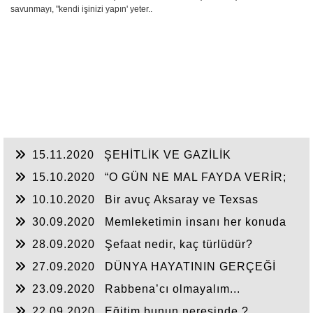
savunmayı, "kendi işinizi yapın' yeter..
15.11.2020
ŞEHİTLİK VE GAZİLİK
15.10.2020
“O GÜN NE MAL FAYDA VERİR;
NE DE EVLAT”
10.10.2020
Bir avuç Aksaray ve Texsas
30.09.2020
Memleketimin insanı her konuda
uzman
28.09.2020
Şefaat nedir, kaç türlüdür?
27.09.2020
DÜNYA HAYATININ GERÇEĞİ
23.09.2020
Rabbena’cı olmayalım...
22.09.2020
Eğitim bunun neresinde ?