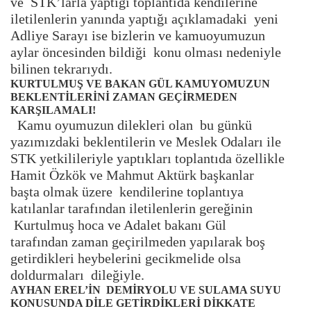
ve STK’larla yaptığı toplantıda kendilerine
iletilenlerin yanında yaptığı açıklamadaki yeni
Adliye Sarayı ise bizlerin ve kamuoyumuzun
aylar öncesinden bildiği konu olması nedeniyle
bilinen tekrarıydı.
KURTULMUŞ VE BAKAN GÜL KAMUYOMUZUN
BEKLENTİLERİNİ ZAMAN GEÇİRMEDEN
KARŞILAMALI!
Kamu oyumuzun dilekleri olan bu günkü
yazımızdaki beklentilerin ve Meslek Odaları ile
STK yetkilileriyle yaptıkları toplantıda özellikle
Hamit Özkök ve Mahmut Aktürk başkanlar
başta olmak üzere kendilerine toplantıya
katılanlar tarafından iletilenlerin gereğinin
Kurtulmuş hoca ve Adalet bakanı Gül
tarafından zaman geçirilmeden yapılarak boş
getirdikleri heybelerini gecikmelide olsa
doldurmaları dileğiyle.
AYHAN EREL’İN DEMİRYOLU VE SULAMA SUYU
KONUSUNDA DİLE GETİRDİKLERİ DİKKATE