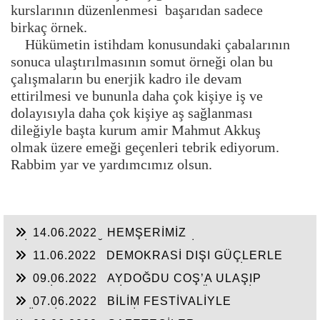
kurslarının düzenlenmesi başarıdan sadece
birkaç örnek.
Hükümetin istihdam konusundaki çabalarının
sonuca ulaştırılmasının somut örneği olan bu
çalışmaların bu enerjik kadro ile devam
ettirilmesi ve bununla daha çok kişiye iş ve
dolayısıyla daha çok kişiye aş sağlanması
dileğiyle başta kurum amir Mahmut Akkuş
olmak üzere emeği geçenleri tebrik ediyorum.
Rabbim yar ve yardımcımız olsun.
14.06.2022
HEMŞERİMİZ
HİSARCIKLIOĞLU’NDAN YENİ YATIRIM
11.06.2022
DEMOKRASİ DIŞI GÜÇLERLE
MÜJDELERİ BEKLİYOR!
GENEL BAŞKAN SULTASINA KARŞI BİR
09.06.2022
AYDOĞDU COŞ’A ULAŞIP
OSMANLI”KALAYCI ŞAMMAS!”
GEÇTİ, BEKLENTİ KAYMAKAM ÖZDEN’İN
07.06.2022
BİLİM FESTİVALİYLE
HİZMETLERİNE ULAŞMASI!
“TÜRKİYE’YE FABRİKA YAPILMIYOR’A