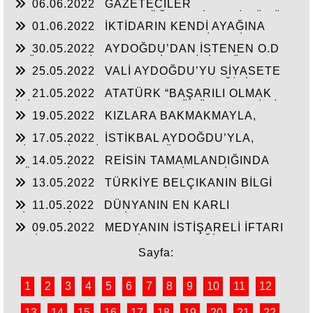
06.06.2022
GAZETECİLER
CEVAP”HİZMETE AÇILAN 41 YENİ FABRİKA!!
DEZENFORMASYONU ÖĞRENDİKLERİ GÜNÜ
01.06.2022
İKTİDARIN KENDİ AYAĞINA
CHP FİİLEN YAŞATTI!!!
SIKMAMASININ YEGANE ÇARESİ VERİLEN
30.05.2022
AYDOĞDU’DAN İSTENEN O.D
SÖZLERİN TUTULMASINDA!!!
T.’ÜN HAYALİ CAM FABRİKASI İÇİN TÜM
25.05.2022
VALİ AYDOĞDU’YU SİYASETE
HAMMADELERE SAHİBİZ!
ALET ETMEK AKSARAY’IN GELECEĞİNİ
21.05.2022
ATATÜRK “BAŞARILI OLMAK
ÇALMAKTIR!!!
İÇİN AYDINLARLA HALKIN DÜŞÜNCELERİ BİR
19.05.2022
KIZLARA BAKMAKMAYLA,
BİRİNE UYGUN OLMALI”
MASAL’LARDAN KURTARILARAK GERÇEK
17.05.2022
İSTİKBAL AYDOĞDU’YLA,
TARİH ÖĞRETİLEN GENÇLİK!!!
SİYASTÇİLERİN GENEL BÜTÇEDEN %2-4 FAZLA
14.05.2022
REİSİN TAMAMLANDIĞINDA
YATIRIMI ALMASINDA!!!
KÖHNEYİ MODERN YERLEŞİM YERİNE
13.05.2022
TÜRKİYE BELÇIKANIN BİLGİ
ÇEVİRTECEK ÇEYİZİ
PAYLAŞIMI ANLAŞMASINI ŞANTAJA
11.05.2022
DÜNYANIN EN KARLI
ÇEVİRMESİNİ ENGELLESİN!!!
TİCARETİYLE KABİR AZABINDANDA
09.05.2022
MEDYANIN İSTİŞARELİ İFTARI
KURTULMANINDA REÇETESİ!
VE İŞ-KUR’UN YILIN İLK ÇEYREĞİNDE 3000’E
YAKIN İŞSİZE İŞ BAŞARISI!!
Sayfa:
1
2
3
4
5
6
7
8
9
10
11
12
13
14
15
16
17
18
19
20
21
22