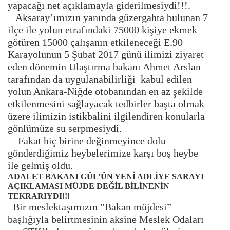
yapacağı net açıklamayla giderilmesiydi!!!.
Aksaray’ımızın yanında güzergahta bulunan 7
ilçe ile yolun etrafındaki 75000 kişiye ekmek
götüren 15000 çalışanın etkileneceği E.90
Karayolunun 5 Şubat 2017 günü ilimizi ziyaret
eden dönemin Ulaştırma bakanı Ahmet Arslan
tarafından da uygulanabilirliği kabul edilen
yolun Ankara-Niğde otobanından en az şekilde
etkilenmesini sağlayacak tedbirler başta olmak
üzere ilimizin istikbalini ilgilendiren konularla
gönlümüze su serpmesiydi.
Fakat hiç birine değinmeyince dolu
gönderdiğimiz heybelerimize karşı boş heybe
ile gelmiş oldu.
ADALET BAKANI GÜL’ÜN YENİ ADLİYE SARAYI
AÇIKLAMASI MÜJDE DEĞİL BİLİNENİN
TEKRARIYDI!!!
Bir meslektaşımızın ”Bakan müjdesi”
başlığıyla belirtmesinin aksine Meslek Odaları