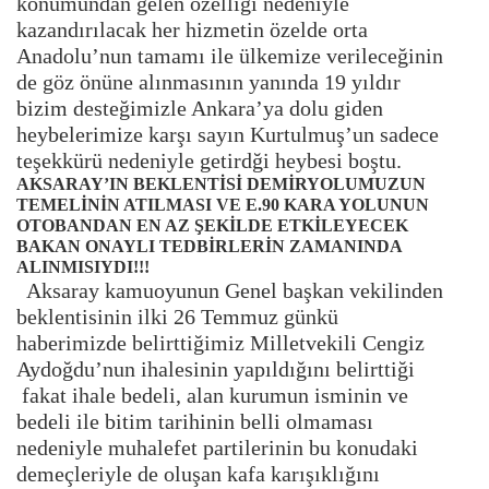
konumundan gelen özelliği nedeniyle
kazandırılacak her hizmetin özelde orta
Anadolu’nun tamamı ile ülkemize verileceğinin
de göz önüne alınmasının yanında 19 yıldır
bizim desteğimizle Ankara’ya dolu giden
heybelerimize karşı sayın Kurtulmuş’un sadece
teşekkürü nedeniyle getirdği heybesi boştu.
AKSARAY’IN BEKLENTİSİ DEMİRYOLUMUZUN
TEMELİNİN ATILMASI VE E.90 KARA YOLUNUN
OTOBANDAN EN AZ ŞEKİLDE ETKİLEYECEK
BAKAN ONAYLI TEDBİRLERİN ZAMANINDA
ALINMISIYDI!!!
Aksaray kamuoyunun Genel başkan vekilinden
beklentisinin ilki 26 Temmuz günkü
haberimizde belirttiğimiz Milletvekili Cengiz
Aydoğdu’nun ihalesinin yapıldığını belirttiği
fakat ihale bedeli, alan kurumun isminin ve
bedeli ile bitim tarihinin belli olmaması
nedeniyle muhalefet partilerinin bu konudaki
demeçleriyle de oluşan kafa karışıklığını