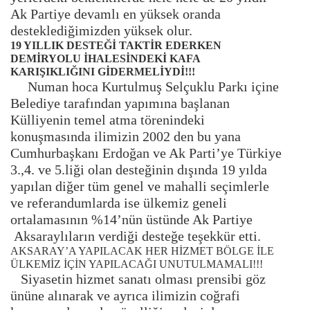
Ak Partiye devamlı en yüksek oranda
desteklediğimizden yüksek olur.
19 YILLIK DESTEĞİ TAKTİR EDERKEN
DEMİRYOLU İHALESİNDEKİ KAFA
KARIŞIKLIĞINI GİDERMELİYDİ!!!
Numan hoca Kurtulmuş Selçuklu Parkı içine
Belediye tarafından yapımına başlanan
Külliyenin temel atma törenindeki
konuşmasında ilimizin 2002 den bu yana
Cumhurbaşkanı Erdoğan ve Ak Parti’ye Türkiye
3.,4. ve 5.liği olan desteğinin dışında 19 yılda
yapılan diğer tüm genel ve mahalli seçimlerle
ve referandumlarda ise ülkemiz geneli
ortalamasının %14’nün üstünde Ak Partiye
Aksaraylıların verdiği desteğe teşekkür etti.
AKSARAY’A YAPILACAK HER HİZMET BÖLGE İLE
ÜLKEMİZ İÇİN YAPILACAĞI UNUTULMAMALI!!!
Siyasetin hizmet sanatı olması prensibi göz
ününe alınarak ve ayrıca ilimizin coğrafi