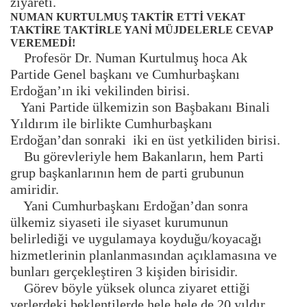
ziyareti.
NUMAN KURTULMUŞ TAKTİR ETTİ VEKAT
TAKTİRE TAKTİRLE YANİ MÜJDELERLE CEVAP
VEREMEDİ!
Profesör Dr. Numan Kurtulmuş hoca Ak
Partide Genel başkanı ve Cumhurbaşkanı
Erdoğan’ın iki vekilinden birisi.
Yani Partide ülkemizin son Başbakanı Binali
Yıldırım ile birlikte Cumhurbaşkanı
Erdoğan’dan sonraki iki en üst yetkiliden birisi.
Bu görevleriyle hem Bakanların, hem Parti
grup başkanlarının hem de parti grubunun
amiridir.
Yani Cumhurbaşkanı Erdoğan’dan sonra
ülkemiz siyaseti ile siyaset kurumunun
belirlediği ve uygulamaya koyduğu/koyacağı
hizmetlerinin planlanmasından açıklamasına ve
bunları gerçekleştiren 3 kişiden birisidir.
Görev böyle yüksek olunca ziyaret ettiği
yerlerdeki beklentilerde hele hele de 20 yıldır