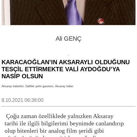
Ali GENÇ
KARACAOĞLAN’IN AKSARAYLI OLDUĞUNU
TESÇİL ETTİRMEKTE VALİ AYDOĞDU’YA
NASİP OLSUN
Aksaray haberleri, Salihler şehri gazetesi, Aksaray haber
8.10.2021 06:38:00
Çoğu zaman özelliklede yalnızken Aksaray
tarihi ile ilgili bilgilerimi beynimde canlandırıp
olup bitenleri bir analog film şeridi gibi