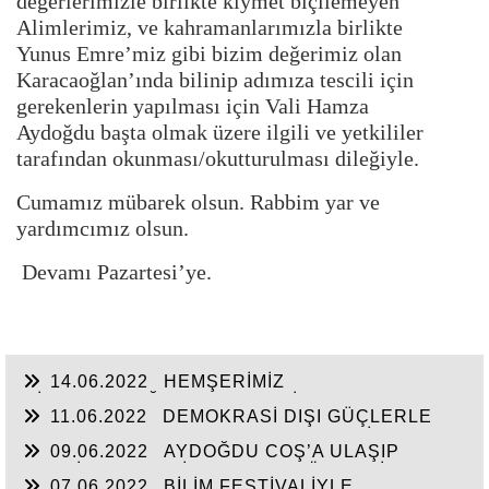
değerlerimizle birlikte kıymet biçilemeyen
Alimlerimiz, ve kahramanlarımızla birlikte
Yunus Emre’miz gibi bizim değerimiz olan
Karacaoğlan’ında bilinip adımıza tescili için
gerekenlerin yapılması için Vali Hamza
Aydoğdu başta olmak üzere ilgili ve yetkililer
tarafından okunması/okutturulması dileğiyle.
Cumamız mübarek olsun. Rabbim yar ve
yardımcımız olsun.
Devamı Pazartesi’ye.
14.06.2022
HEMŞERİMİZ
HİSARCIKLIOĞLU’NDAN YENİ YATIRIM
11.06.2022
DEMOKRASİ DIŞI GÜÇLERLE
MÜJDELERİ BEKLİYOR!
GENEL BAŞKAN SULTASINA KARŞI BİR
09.06.2022
AYDOĞDU COŞ’A ULAŞIP
OSMANLI”KALAYCI ŞAMMAS!”
GEÇTİ, BEKLENTİ KAYMAKAM ÖZDEN’İN
07.06.2022
BİLİM FESTİVALİYLE