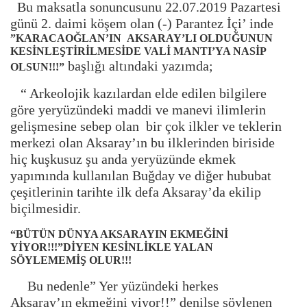
Bu maksatla sonuncusunu 22.07.2019 Pazartesi
günü 2. daimi köşem olan (-) Parantez İçi’ inde
”KARACAOĞLAN’IN AKSARAY’LI OLDUĞUNUN
KESİNLEŞTİRİLMESİDE VALİ MANTI’YA NASİP
başlığı altındaki yazımda;
OLSUN!!!”
“ Arkeolojik kazılardan elde edilen bilgilere
göre yeryüzündeki maddi ve manevi ilimlerin
gelişmesine sebep olan bir çok ilkler ve teklerin
merkezi olan Aksaray’ın bu ilklerinden biriside
hiç kuşkusuz şu anda yeryüzünde ekmek
yapımında kullanılan Buğday ve diğer hububat
çeşitlerinin tarihte ilk defa Aksaray’da ekilip
biçilmesidir.
“BÜTÜN DÜNYA AKSARAYIN EKMEĞİNİ
YİYOR!!!”DİYEN KESİNLİKLE YALAN
SÖYLEMEMİŞ OLUR!!!
Bu nedenle” Yer yüzündeki herkes
Aksaray’ın ekmeğini yiyor!!” denilse söylenen