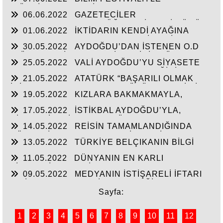
HİZMETLERİNE ULAŞMASI!
“TÜRKİYE’YE FABRİKA YAPILMIYOR’A
06.06.2022
GAZETECİLER
CEVAP”HİZMETE AÇILAN 41 YENİ FABRİKA!!
DEZENFORMASYONU ÖĞRENDİKLERİ GÜNÜ
01.06.2022
İKTİDARIN KENDİ AYAĞINA
CHP FİİLEN YAŞATTI!!!
SIKMAMASININ YEGANE ÇARESİ VERİLEN
30.05.2022
AYDOĞDU’DAN İSTENEN O.D
SÖZLERİN TUTULMASINDA!!!
T.’ÜN HAYALİ CAM FABRİKASI İÇİN TÜM
25.05.2022
VALİ AYDOĞDU’YU SİYASETE
HAMMADELERE SAHİBİZ!
ALET ETMEK AKSARAY’IN GELECEĞİNİ
21.05.2022
ATATÜRK “BAŞARILI OLMAK
ÇALMAKTIR!!!
İÇİN AYDINLARLA HALKIN DÜŞÜNCELERİ BİR
19.05.2022
KIZLARA BAKMAKMAYLA,
BİRİNE UYGUN OLMALI”
MASAL’LARDAN KURTARILARAK GERÇEK
17.05.2022
İSTİKBAL AYDOĞDU’YLA,
TARİH ÖĞRETİLEN GENÇLİK!!!
SİYASTÇİLERİN GENEL BÜTÇEDEN %2-4 FAZLA
14.05.2022
REİSİN TAMAMLANDIĞINDA
YATIRIMI ALMASINDA!!!
KÖHNEYİ MODERN YERLEŞİM YERİNE
13.05.2022
TÜRKİYE BELÇIKANIN BİLGİ
ÇEVİRTECEK ÇEYİZİ
PAYLAŞIMI ANLAŞMASINI ŞANTAJA
11.05.2022
DÜNYANIN EN KARLI
ÇEVİRMESİNİ ENGELLESİN!!!
TİCARETİYLE KABİR AZABINDANDA
09.05.2022
MEDYANIN İSTİŞARELİ İFTARI
KURTULMANINDA REÇETESİ!
VE İŞ-KUR’UN YILIN İLK ÇEYREĞİNDE 3000’E
YAKIN İŞSİZE İŞ BAŞARISI!!
Sayfa:
1
2
3
4
5
6
7
8
9
10
11
12