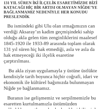
131 YIL SÜREN İKİ İLÇELİK ESARETİMİZDE BİZİ
KATACAĞI HİÇ BİR ARTISI OLMAYAN NİĞDE’YE
BAĞLANMAMIZ NEDENİYLE HER KONUDU
PRESLENDİK
Bu ismindeki gibi Ulu olan ırmağımızın can
verdiği Aksaray’ın kadim geçmişindeki sahip
olduğu akla gelen tüm zenginliklerini maalesef
1845-1920 ile 1933-89 arasında toplam olarak
131 yıl süren hiç hak etmediği, asla ve asla da
hak etmeyeceği iki ilçelik esaretine
çarptırılması.
Bu akla ziyan uygulamayla y üstüne üstlükte
kendisiyle tarih boyunca hiçbir coğrafi, idari ve
ekonomik ile kültürel bağımızda bulunmayan
Niğde ye bağlanmamız.
Buranın ise gelişmemiz ve serpilmemizle bu
esaretten kurtulmamızla üstümüzden