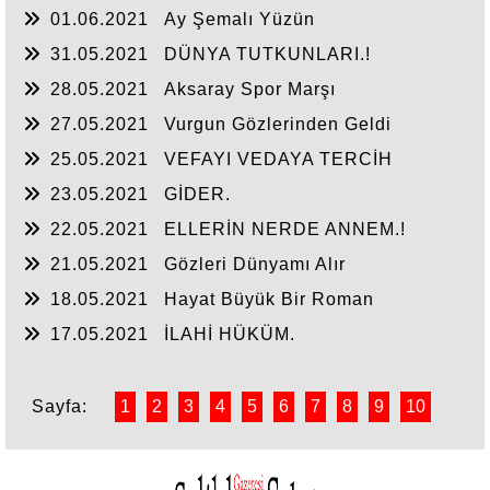
01.06.2021
Ay Şemalı Yüzün
31.05.2021
DÜNYA TUTKUNLARI.!
28.05.2021
Aksaray Spor Marşı
27.05.2021
Vurgun Gözlerinden Geldi
25.05.2021
VEFAYI VEDAYA TERCİH
EDENLER.!
23.05.2021
GİDER.
22.05.2021
ELLERİN NERDE ANNEM.!
21.05.2021
Gözleri Dünyamı Alır
18.05.2021
Hayat Büyük Bir Roman
17.05.2021
İLAHİ HÜKÜM.
Sayfa:
1
2
3
4
5
6
7
8
9
10