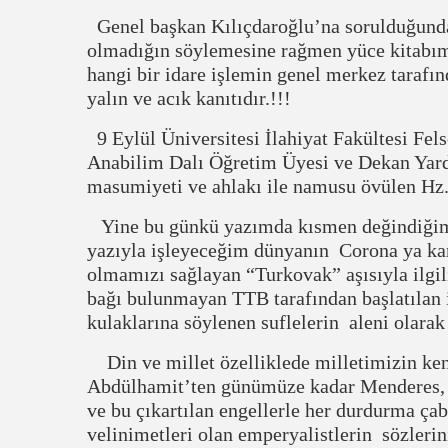
Genel başkan Kılıçdaroğlu’na sorulduğunda
olmadığın söylemesine rağmen yüce kitabımı
hangi bir idare işlemin genel merkez tarafı
yalın ve acık kanıtıdır.!!!
9 Eylül Üniversitesi İlahiyat Fakültesi Fel
Anabilim Dalı Öğretim Üyesi ve Dekan Yard
masumiyeti ve ahlakı ile namusu övülen Hz
Yine bu günkü yazımda kısmen değindiğim v
yazıyla işleyeceğim dünyanın Corona ya karş
olmamızı sağlayan “Turkovak” aşısıyla ilgi
bağı bulunmayan TTB tarafından başlatılan 
kulaklarına söylenen suflelerin aleni olarak
Din ve millet özelliklede milletimizin ken
Abdülhamit’ten günümüze kadar Menderes, 
ve bu çıkartılan engellerle her durdurma çab
velinimetleri olan emperyalistlerin sözlerini