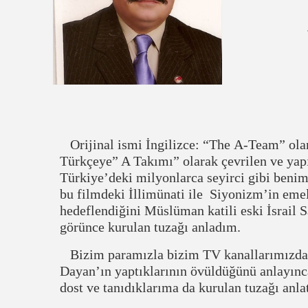
Orijinal ismi İngilizce: “The A-Team” olan
Türkçeye” A Takımı” olarak çevrilen ve yapı
Türkiye’deki milyonlarca seyirci gibi benim
bu filmdeki İllimünati ile Siyonizm’in emel
hedeflendiğini Müslüman katili eski İsrai
görünce kurulan tuzağı anladım.
Bizim paramızla bizim TV kanallarımızda 
Dayan’ın yaptıklarının övüldüğünü anlayınc
dost ve tanıdıklarıma da kurulan tuzağı anla