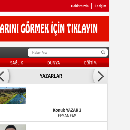
Hakkımızda
İletişim
SAĞLIK
DÜNYA
EĞİTİM
Doç Dr.İbrahim BAYKAN
YAZARLAR
KADER DİYEMEZSİN SEN KENDİN ETTİN
Konuk YAZAR 2
EFSANEM!