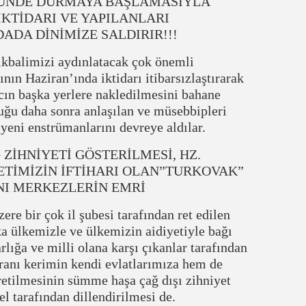
TÜNDE DURMAYA BAŞLAMASIYLA
KTİDARI VE YAPILANLARI
ADA DİNİMİZE SALDIRIR!!!
kbalimizi aydınlatacak çok önemli
ının Haziran’ında iktidarı itibarsızlaştırarak
cın başka yerlere nakledilmesini bahane
uğu daha sonra anlaşılan ve müsebbipleri
 yeni enstrümanlarını devreye aldılar.
ZİHNİYETİ GÖSTERİLMESİ, HZ.
ETİMİZİN İFTİHARI OLAN”TURKOVAK”
YNI MERKEZLERİN EMRİ
e bir çok il şubesi tarafından ret edilen
a ülkemizle ve ülkemizin aidiyetiyle bağı
lığa ve milli olana karşı çıkanlar tarafından
ranı kerimin kendi evlatlarımıza hem de
retilmesinin sümme haşa çağ dışı zihniyet
 tarafından dillendirilmesi de.