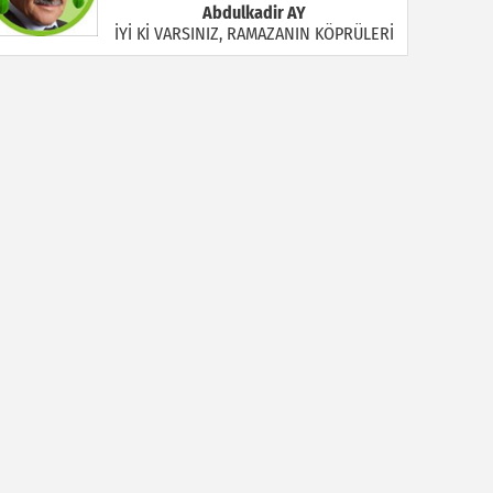
Abdulkadir AY
İYİ Kİ VARSINIZ, RAMAZANIN KÖPRÜLERİ
Halil MANUŞ
“BİR HIYAR ARANIYOR”
Mahmut Çiçekdağı
Müslüman Nasıl Olmalı
Yavuz Bayram Çalışkan
RAHMAN VE RAHİM OLAN ALLAH