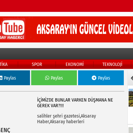
TİKA
SPOR
EKONOMİ
TEKNOLOJİ
Paylas
Paylas
Paylas
İÇİMİZDE BUNLAR VARKEN DÜŞMANA NE
GEREK VAR?!!!
salihler şehri gazetesi,Aksaray
Haber,Aksaray haberleri
GENÇ