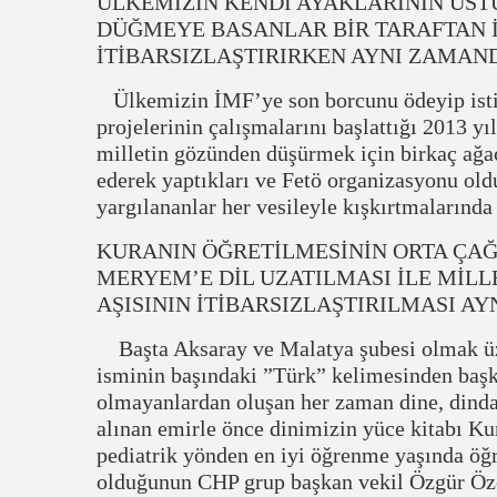
ÜLKEMİZİN KENDİ AYAKLARININ ÜS
DÜĞMEYE BASANLAR BİR TARAFTAN İ
İTİBARSIZLAŞTIRIRKEN AYNI ZAMAND
Ülkemizin İMF’ye son borcunu ödeyip isti
projelerinin çalışmalarını başlattığı 2013 yıl
milletin gözünden düşürmek için birkaç ağa
ederek yaptıkları ve Fetö organizasyonu old
yargılananlar her vesileyle kışkırtmalarında
KURANIN ÖĞRETİLMESİNİN ORTA ÇAĞ 
MERYEM’E DİL UZATILMASI İLE MİLL
AŞISININ İTİBARSIZLAŞTIRILMASI A
Başta Aksaray ve Malatya şubesi olmak üzer
isminin başındaki ”Türk” kelimesinden başk
olmayanlardan oluşan her zaman dine, dindar
alınan emirle önce dinimizin yüce kitabı Ku
pediatrik yönden en iyi öğrenme yaşında öğ
olduğunun CHP grup başkan vekil Özgür Özel