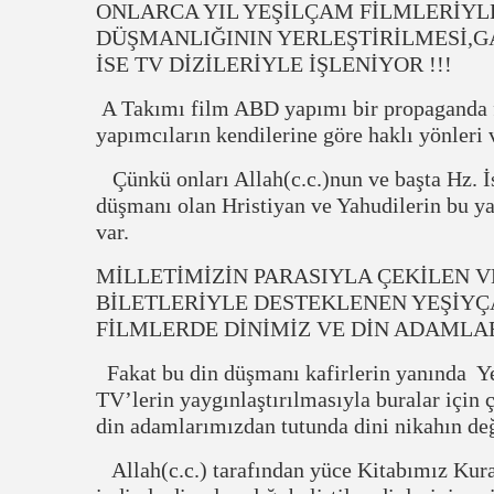
ONLARCA YIL YEŞİLÇAM FİLMLERİYLE
DÜŞMANLIĞININ YERLEŞTİRİLMESİ,
İSE TV DİZİLERİYLE İŞLENİYOR !!!
A Takımı film ABD yapımı bir propaganda f
yapımcıların kendilerine göre haklı yönleri 
Çünkü onları Allah(c.c.)nun ve başta Hz. 
düşmanı olan Hristiyan ve Yahudilerin bu ya
var.
MİLLETİMİZİN PARASIYLA ÇEKİLEN V
BİLETLERİYLE DESTEKLENEN YEŞİYÇ
FİLMLERDE DİNİMİZ VE DİN ADAMLAR
Fakat bu din düşmanı kafirlerin yanında Yeş
TV’lerin yaygınlaştırılmasıyla buralar için 
din adamlarımızdan tutunda dini nikahın değ
Allah(c.c.) tarafından yüce Kitabımız Kura