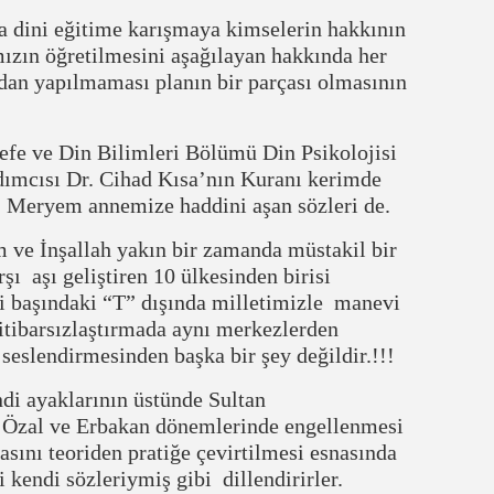
 dini eğitime karışmaya kimselerin hakkının
zın öğretilmesini aşağılayan hakkında her
ndan yapılmaması planın bir parçası olmasının
sefe ve Din Bilimleri Bölümü Din Psikolojisi
ımcısı Dr. Cihad Kısa’nın Kuranı kerimde
. Meryem annemize haddini aşan sözleri de.
e İnşallah yakın bir zamanda müstakil bir
ı aşı geliştiren 10 ülkesinden birisi
li başındaki “T” dışında milletimizle manevi
itibarsızlaştırmada aynı merkezlerden
 seslendirmesinden başka bir şey değildir.!!!
di ayaklarının üstünde Sultan
Özal ve Erbakan dönemlerinde engellenmesi
asını teoriden pratiğe çevirtilmesi esnasında
 kendi sözleriymiş gibi dillendirirler.