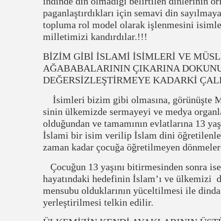
indinde din olmadığı belirtilen dinlerinin o
paganlaştırdıkları için semavi din sayılmay
topluma rol model olarak işlenmesini isimler
milletimizi kandırdılar.!!!
BİZİM GİBİ İSLAMİ İSİMLERİ VE M
AĞABABALARININ ÇIKARINA DOKUN
DEĞERSİZLEŞTİRMEYE KADARKİ ÇAL
İsimleri bizim gibi olmasına, görünüşte M
sinin ülkemizde sermayeyi ve medya organları
olduğundan ve tamamının evlatlarına 13 yaşın
İslami bir isim verilip İslam dini öğretilenl
zaman kadar çocuğa öğretilmeyen dönmelerd
Çocuğun 13 yaşını bitirmesinden sonra ise g
hayatındaki hedefinin İslam’ı ve ülkemizi de
mensubu olduklarının yüceltilmesi ile dind
yerleştirilmesi telkin edilir.