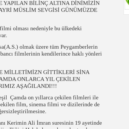
 YAPILAN BİLİNÇ ALTINA DİNİMİZİN
GAYRİ MÜSLİM SEVGİSİ GÜNÜMÜZDE
ilmi olması nedeniyle bu ülkedeki
var.
İsa(A.S.) olmak üzere tüm Peygamberlerin
bancı filmlerinin kendilerince haklı yönleri
E MİLLETİMİZN GİTTİKLERİ SİNA
AMDA ONLARCA YIL ÇEKİLEN
IMIZ AŞAĞILANDI!!!
il Çamda on yıllarca çekilen filmleri ile
çekilen film, sinema filmi ve dizilerinde de
ersizleştirilmesine.
nı Kerimin Ali İmran suresinin 19 ayetinde