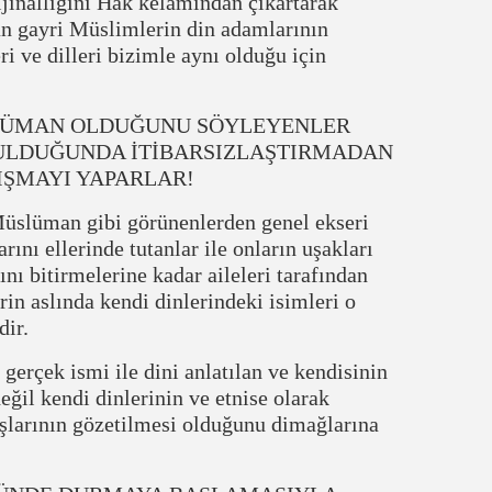
rijinalliğini Hak kelamından çıkartarak
an gayri Müslimlerin din adamlarının
i ve dilleri bizimle aynı olduğu için
ÜSLÜMAN OLDUĞUNU SÖYLEYENLER
ULDUĞUNDA İTİBARSIZLAŞTIRMADAN
IŞMAYI YAPARLAR!
üslüman gibi görünenlerden genel ekseri
nı ellerinde tutanlar ile onların uşakları
ı bitirmelerine kadar aileleri tarafından
erin aslında kendi dinlerindeki isimleri o
ir.
erçek ismi ile dini anlatılan ve kendisinin
ğil kendi dinlerinin ve etnise olarak
aşlarının gözetilmesi olduğunu dimağlarına