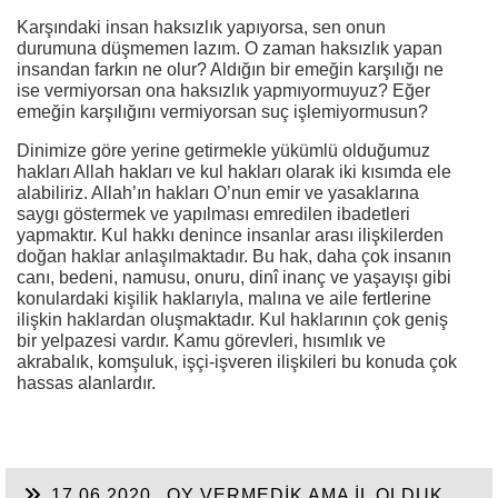
Karşındaki insan haksızlık yapıyorsa, sen onun
durumuna düşmemen lazım. O zaman haksızlık yapan
insandan farkın ne olur? Aldığın bir emeğin karşılığı ne
ise vermiyorsan ona haksızlık yapmıyormuyuz? Eğer
emeğin karşılığını vermiyorsan suç işlemiyormusun?
Dinimize göre yerine getirmekle yükümlü olduğumuz
hakları Allah hakları ve kul hakları olarak iki kısımda ele
alabiliriz. Allah’ın hakları O’nun emir ve yasaklarına
saygı göstermek ve yapılması emredilen ibadetleri
yapmaktır. Kul hakkı denince insanlar arası ilişkilerden
doğan haklar anlaşılmaktadır. Bu hak, daha çok insanın
canı, bedeni, namusu, onuru, dinî inanç ve yaşayışı gibi
konulardaki kişilik haklarıyla, malına ve aile fertlerine
ilişkin haklardan oluşmaktadır. Kul haklarının çok geniş
bir yelpazesi vardır. Kamu görevleri, hısımlık ve
akrabalık, komşuluk, işçi-işveren ilişkileri bu konuda çok
hassas alanlardır.
17.06.2020
OY VERMEDİK AMA İL OLDUK