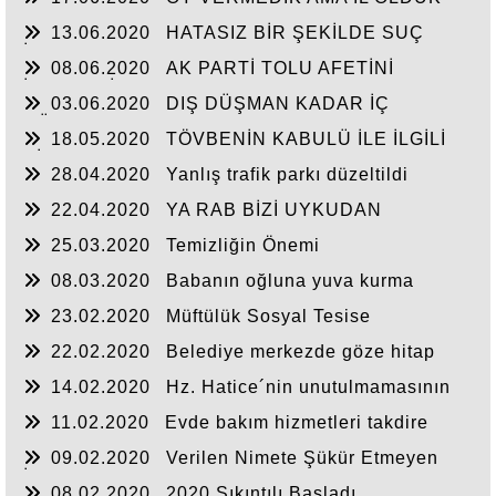
13.06.2020
HATASIZ BİR ŞEKİLDE SUÇ
İŞLEMEYEN VAR MI?
08.06.2020
AK PARTİ TOLU AFETİNİ
İNCELEDİ
03.06.2020
DIŞ DÜŞMAN KADAR İÇ
DÜŞMANLAR VAR
18.05.2020
TÖVBENİN KABULÜ İLE İLGİLİ
BİR KISSA
28.04.2020
Yanlış trafik parkı düzeltildi
22.04.2020
YA RAB BİZİ UYKUDAN
UYANDIR VE KORU
25.03.2020
Temizliğin Önemi
08.03.2020
Babanın oğluna yuva kurma
nasihati
23.02.2020
Müftülük Sosyal Tesise
Dönüşmüş
22.02.2020
Belediye merkezde göze hitap
etmeli
14.02.2020
Hz. Hatice´nin unutulmamasının
sebebi ne?
11.02.2020
Evde bakım hizmetleri takdire
şayan
09.02.2020
Verilen Nimete Şükür Etmeyen
İnsanlarız
08.02.2020
2020 Sıkıntılı Başladı