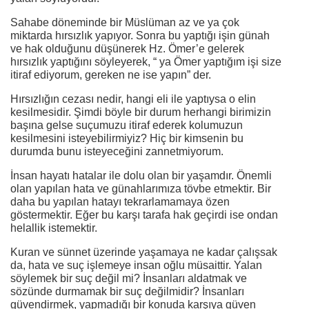
Sahabe döneminde bir Müslüman az ve ya çok
miktarda hırsızlık yapıyor. Sonra bu yaptığı işin günah
ve hak olduğunu düşünerek Hz. Ömer’e gelerek
hırsızlık yaptığını söyleyerek, “ ya Ömer yaptığım işi size
itiraf ediyorum, gereken ne ise yapın” der.
Hırsızlığın cezası nedir, hangi eli ile yaptıysa o elin
kesilmesidir. Şimdi böyle bir durum herhangi birimizin
başına gelse suçumuzu itiraf ederek kolumuzun
kesilmesini isteyebilirmiyiz? Hiç bir kimsenin bu
durumda bunu isteyeceğini zannetmiyorum.
İnsan hayatı hatalar ile dolu olan bir yaşamdır. Önemli
olan yapılan hata ve günahlarımıza tövbe etmektir. Bir
daha bu yapılan hatayı tekrarlamamaya özen
göstermektir. Eğer bu karşı tarafa hak geçirdi ise ondan
helallik istemektir.
Kuran ve sünnet üzerinde yaşamaya ne kadar çalışsak
da, hata ve suç işlemeye insan oğlu müsaittir. Yalan
söylemek bir suç değil mi? İnsanları aldatmak ve
sözünde durmamak bir suç değilmidir? İnsanları
güvendirmek, yapmadığı bir konuda karşıya güven