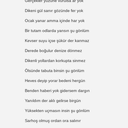
Gerçekler yüzüne vurulsa ar yok
Dikeni gül sanır gözünde fer yok
Ocak yanar amma içinde har yok
Bir tutam odlarda yansın şu gönlüm
Kevser suyu içse şükür der kanmaz
Derede boğulur denize dönmez
Dikenli yollardan korkupta sinmez
Ölsünde tabuta binsin şu gönlüm
Heves deyip yorar bedeni hergün
Benden haberi yok gidersem dargın
Yanıldım der aklı gelirse birgün
Yüksekten uçmasın insin şu gönlüm
Sarhoş olmuş ordan ora salınır