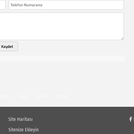
Kaydet
OLOJİ
SAĞLIK
DÜNYA
EĞİTİM
Site Haritası
Sitenize Ekleyin