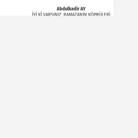
Abdulkadir AY
İYİ Kİ VARSINIZ, RAMAZANIN KÖPRÜLERİ
Halil MANUŞ
“BİR HIYAR ARANIYOR”
Mahmut Çiçekdağı
Müslüman Nasıl Olmalı
Yavuz Bayram Çalışkan
RAHMAN VE RAHİM OLAN ALLAH