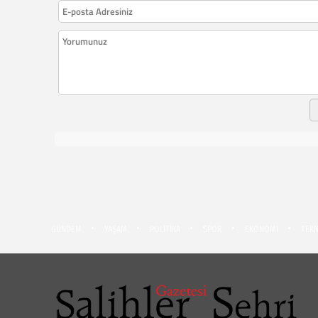
GÜNDEM
YAŞAM
POLİTİKA
SPOR
EKONOMİ
TEKN