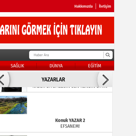
Hakkımızda
İletişim
SAĞLIK
DÜNYA
EĞİTİM
Doç Dr.İbrahim BAYKAN
YAZARLAR
KADER DİYEMEZSİN SEN KENDİN ETTİN
Konuk YAZAR 2
EFSANEM!