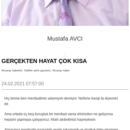
Mustafa AVCI
GERÇEKTEN HAYAT ÇOK KISA
Aksaray haberleri, Salihler şehri gazetesi, Aksaray haber
24.02.2021 07:57:00
Hiç kimse ben menfaatimin adamıyım demiyor. Nefsine basıp ta diyemez
de
Ama ortada üç beş kuruşluk bir menfaat varsa elimizden ne geliyorsa
hepsini yapmaya çalışıyoruz. Allah akıbetimizi hayreylesin.
Atalarımız menfaatin başladığı yerde arkadaşlık ve dostluk biter demişler.