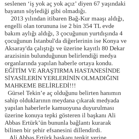
seslenen ‘iş yok aç yok açız’ diyen 67 yaşındaki
bayanın söylediği gibi olmadığı.
2013 yılından itibaren Bağ-Kur maaşı aldığı,
engelli olan torununa ise 2 bin 354 TL evde
bakım aylığı aldığı, 3 çocuğunun yurtdışında 4
çocuğunun İstanbul'da diğerlerinin ise Konya ve
Aksaray'da çalıştığı ve üzerine kayıtlı 80 Dekar
arazisinin bulunduğunun belirlendiği medya
organlarında yapılan haberle ortaya kondu.
EĞİTİM VE ARAŞTIRMA HASTANESİNDE
SİYASİLERİN YERLERİNİN OLMADIĞINI
MAHKEME BELİRLEDİ!!!
Gürsel Tekin’e aç olduğunu belirten hanımın
sahip olduklarının meydana çıkarak medyada
yapılan haberlerle kamuoyuna duyurulması
üzerine konuya tepki gösteren il başkanı Ali
Abbas Ertürk’ün bununla bağlantı kurarak
bilinen bir şehir efsanesini dillendirdi.
Ali Abbas Ertürk başkanı tenkit yerine