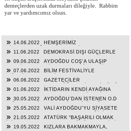
demeçlerden uzak durmaları dileğiyle. Rabbim
yar ve yardımcımız olsun.
14.06.2022
HEMŞERİMİZ
HİSARCIKLIOĞLU’NDAN YENİ YATIRIM
11.06.2022
DEMOKRASİ DIŞI GÜÇLERLE
MÜJDELERİ BEKLİYOR!
GENEL BAŞKAN SULTASINA KARŞI BİR
09.06.2022
AYDOĞDU COŞ’A ULAŞIP
OSMANLI”KALAYCI ŞAMMAS!”
GEÇTİ, BEKLENTİ KAYMAKAM ÖZDEN’İN
07.06.2022
BİLİM FESTİVALİYLE
HİZMETLERİNE ULAŞMASI!
“TÜRKİYE’YE FABRİKA YAPILMIYOR’A
06.06.2022
GAZETECİLER
CEVAP”HİZMETE AÇILAN 41 YENİ FABRİKA!!
DEZENFORMASYONU ÖĞRENDİKLERİ GÜNÜ
01.06.2022
İKTİDARIN KENDİ AYAĞINA
CHP FİİLEN YAŞATTI!!!
SIKMAMASININ YEGANE ÇARESİ VERİLEN
30.05.2022
AYDOĞDU’DAN İSTENEN O.D
SÖZLERİN TUTULMASINDA!!!
T.’ÜN HAYALİ CAM FABRİKASI İÇİN TÜM
25.05.2022
VALİ AYDOĞDU’YU SİYASETE
HAMMADELERE SAHİBİZ!
ALET ETMEK AKSARAY’IN GELECEĞİNİ
21.05.2022
ATATÜRK “BAŞARILI OLMAK
ÇALMAKTIR!!!
İÇİN AYDINLARLA HALKIN DÜŞÜNCELERİ BİR
19.05.2022
KIZLARA BAKMAKMAYLA,
BİRİNE UYGUN OLMALI”