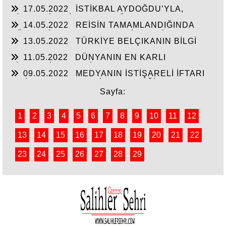
MASAL’LARDAN KURTARILARAK GERÇEK
17.05.2022
İSTİKBAL AYDOĞDU’YLA,
TARİH ÖĞRETİLEN GENÇLİK!!!
SİYASTÇİLERİN GENEL BÜTÇEDEN %2-4 FAZLA
14.05.2022
REİSİN TAMAMLANDIĞINDA
YATIRIMI ALMASINDA!!!
KÖHNEYİ MODERN YERLEŞİM YERİNE
13.05.2022
TÜRKİYE BELÇIKANIN BİLGİ
ÇEVİRTECEK ÇEYİZİ
PAYLAŞIMI ANLAŞMASINI ŞANTAJA
11.05.2022
DÜNYANIN EN KARLI
ÇEVİRMESİNİ ENGELLESİN!!!
TİCARETİYLE KABİR AZABINDANDA
09.05.2022
MEDYANIN İSTİŞARELİ İFTARI
KURTULMANINDA REÇETESİ!
VE İŞ-KUR’UN YILIN İLK ÇEYREĞİNDE 3000’E
YAKIN İŞSİZE İŞ BAŞARISI!!
Sayfa:
1
2
3
4
5
6
7
8
9
10
11
12
13
14
15
16
17
18
19
20
21
22
23
24
25
26
27
28
29