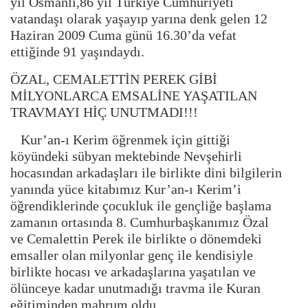
yıl Osmanlı,86 yıl Türkiye Cumhuriyeti
vatandaşı olarak yaşayıp yarına denk gelen 12
Haziran 2009 Cuma günü 16.30’da vefat
ettiğinde 91 yaşındaydı.
ÖZAL, CEMALETTİN PEREK GİBİ
MİLYONLARCA EMSALİNE YAŞATILAN
TRAVMAYI HİÇ UNUTMADI!!!
Kur’an-ı Kerim öğrenmek için gittiği
köyündeki sübyan mektebinde Nevşehirli
hocasından arkadaşları ile birlikte dini bilgilerin
yanında yüce kitabımız Kur’an-ı Kerim’i
öğrendiklerinde çocukluk ile gençliğe başlama
zamanın ortasında 8. Cumhurbaşkanımız Özal
ve Cemalettin Perek ile birlikte o dönemdeki
emsaller olan milyonlar genç ile kendisiyle
birlikte hocası ve arkadaşlarına yaşatılan ve
ölünceye kadar unutmadığı travma ile Kuran
eğitiminden mahrum oldu.