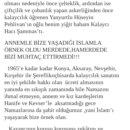
olması nedeniyle önce çelteklik, ardından ise
çiftçilik ve çobanlık yapan askerliğinden önce
kalaycılık öğrenen Yanyurtlu Hüseyin
Pehlivan’ın oğlu benim yiğit babam Kalaycı
Hacı Şammas’tı.
ANNEMLE BİZE YAŞADIĞI İSLAMLA
ÖRNEK OLDU MERDEDE,HAMERDEDE
BİZİ MUHTAÇ ETTİRMEDİ!!!
1965’e kadar kadar Konya, Aksaray, Nevşehir,
Kırşehir ile Şereflikoçhisarda kalaycılık sanatını
en iyi şekilde hakkı olan ücreti almasının
yanında en sıkışık zamanında bile Namazını
ihmal etmeyen, annem ve kız kardeşlerim
Hanife ve Kevser’le aksatmadığı gece
Namazlarına da şahit olduğumuz ,yani İslam’ı
yaşayarak bize örnek olan.
Kazancının kuruşu kuruşuna zekâtını ve