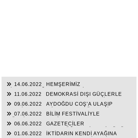
14.06.2022
HEMŞERİMİZ
HİSARCIKLIOĞLU’NDAN YENİ YATIRIM
11.06.2022
DEMOKRASİ DIŞI GÜÇLERLE
MÜJDELERİ BEKLİYOR!
GENEL BAŞKAN SULTASINA KARŞI BİR
09.06.2022
AYDOĞDU COŞ’A ULAŞIP
OSMANLI”KALAYCI ŞAMMAS!”
GEÇTİ, BEKLENTİ KAYMAKAM ÖZDEN’İN
07.06.2022
BİLİM FESTİVALİYLE
HİZMETLERİNE ULAŞMASI!
“TÜRKİYE’YE FABRİKA YAPILMIYOR’A
06.06.2022
GAZETECİLER
CEVAP”HİZMETE AÇILAN 41 YENİ FABRİKA!!
DEZENFORMASYONU ÖĞRENDİKLERİ GÜNÜ
01.06.2022
İKTİDARIN KENDİ AYAĞINA
CHP FİİLEN YAŞATTI!!!