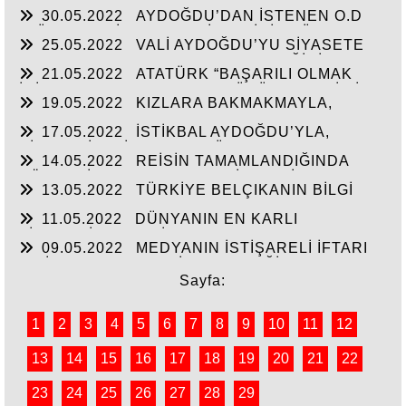
SIKMAMASININ YEGANE ÇARESİ VERİLEN
30.05.2022
AYDOĞDU’DAN İSTENEN O.D
SÖZLERİN TUTULMASINDA!!!
T.’ÜN HAYALİ CAM FABRİKASI İÇİN TÜM
25.05.2022
VALİ AYDOĞDU’YU SİYASETE
HAMMADELERE SAHİBİZ!
ALET ETMEK AKSARAY’IN GELECEĞİNİ
21.05.2022
ATATÜRK “BAŞARILI OLMAK
ÇALMAKTIR!!!
İÇİN AYDINLARLA HALKIN DÜŞÜNCELERİ BİR
19.05.2022
KIZLARA BAKMAKMAYLA,
BİRİNE UYGUN OLMALI”
MASAL’LARDAN KURTARILARAK GERÇEK
17.05.2022
İSTİKBAL AYDOĞDU’YLA,
TARİH ÖĞRETİLEN GENÇLİK!!!
SİYASTÇİLERİN GENEL BÜTÇEDEN %2-4 FAZLA
14.05.2022
REİSİN TAMAMLANDIĞINDA
YATIRIMI ALMASINDA!!!
KÖHNEYİ MODERN YERLEŞİM YERİNE
13.05.2022
TÜRKİYE BELÇIKANIN BİLGİ
ÇEVİRTECEK ÇEYİZİ
PAYLAŞIMI ANLAŞMASINI ŞANTAJA
11.05.2022
DÜNYANIN EN KARLI
ÇEVİRMESİNİ ENGELLESİN!!!
TİCARETİYLE KABİR AZABINDANDA
09.05.2022
MEDYANIN İSTİŞARELİ İFTARI
KURTULMANINDA REÇETESİ!
VE İŞ-KUR’UN YILIN İLK ÇEYREĞİNDE 3000’E
YAKIN İŞSİZE İŞ BAŞARISI!!
Sayfa:
1
2
3
4
5
6
7
8
9
10
11
12
13
14
15
16
17
18
19
20
21
22
23
24
25
26
27
28
29