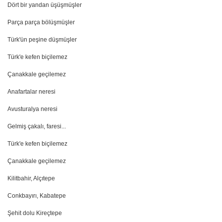
Dört bir yandan üşüşmüşler
Parça parça bölüşmüşler
Türk'ün peşine düşmüşler
Türk'e kefen biçilemez
Çanakkale geçilemez
Anafartalar neresi
Avusturalya neresi
Gelmiş çakalı, faresi...
Türk'e kefen biçilemez
Çanakkale geçilemez
Kilitbahir, Alçıtepe
Conkbayırı, Kabatepe
Şehit dolu Kireçtepe