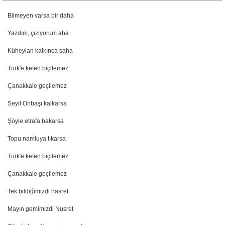
Bilmeyen varsa bir daha
Yazdım, çiziyorum aha
Küheylan kalkınca şaha
Türk'e kefen biçilemez
Çanakkale geçilemez
Seyit Onbaşı kalkarsa
Şöyle etrafa bakarsa
Topu namluya tıkarsa
Türk'e kefen biçilemez
Çanakkale geçilemez
Tek bildiğimizdi hasret
Mayın gemimizdi Nusret