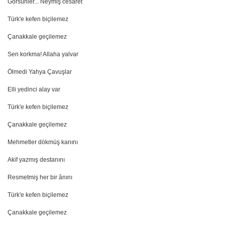
Görsünler... Neymiş cesaret
Türk'e kefen biçilemez
Çanakkale geçilemez
Sen korkma! Allaha yalvar
Ölmedi Yahya Çavuşlar
Elli yedinci alay var
Türk'e kefen biçilemez
Çanakkale geçilemez
Mehmetler dökmüş kanını
Akif yazmış destanını
Resmetmiş her bir ânını
Türk'e kefen biçilemez
Çanakkale geçilemez