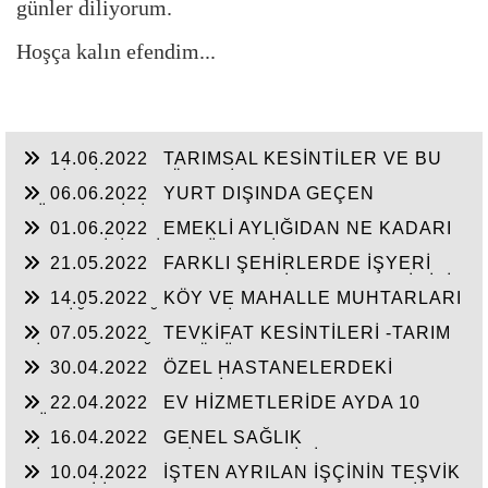
günler diliyorum.
Hoşça kalın efendim...
14.06.2022
TARIMSAL KESİNTİLER VE BU
KESİNTİLERE GÖRE SİGORTALILIK VE
06.06.2022
YURT DIŞINDA GEÇEN
EMEKLİLİK DURUMLARI
SÜRELER İÇİN ÇIKARTILAN GSS BORCUNUN
01.06.2022
EMEKLİ AYLIĞIDAN NE KADARI
DURUMU İLE İŞ SÖZLEŞMESİNİN DEVRİDE
HACZEDİLİR? İŞE SÜREKLİ GEÇ GELEN
İŞÇİLERİN SGK MATRAHLARI
21.05.2022
FARKLI ŞEHİRLERDE İŞYERİ
İŞCİNİN BU SÜRELERİ PRİM GÜNÜNDEN
BULUNA AMA BORCU OLAN İŞVERENLERİMİZİN
DÜŞÜLEBİLİR Mİ?
14.05.2022
KÖY VE MAHALLE MUHTARLARI
TEŞVİKLERDEN YARARLANMASI--UZUN
VE DİĞER BAĞ-KUR SİGORTALILARIMIZLA
SÜRELİ RAPOR ONAYLARI
07.05.2022
TEVKİFAT KESİNTİLERİ -TARIM
İLGİLİ BİLGİLER
SİGORTALILIĞI VE ÖLÜM YARDIMI
30.04.2022
ÖZEL HASTANELERDEKİ
MUAYENE VE TEDAVİLERDE ALINAN KATILIM
22.04.2022
EV HİZMETLERİDE AYDA 10
PAYI-YURTDIŞI EMEKLİLERİNİN VERECEĞİ
GÜNDEN FAZLA ÇALIŞAN VE APARTMAN
YOKLAMA BELGESİ-EVLENME İZNİ
16.04.2022
GENEL SAĞLIK
KAPICILIĞI YAPANLARIN KOLAY İŞVERENLİK
SİGORTALILARIN İkAMETLERİNİ YURT DIŞINA
UYGULAMASI İLE SGK BİLDİRİMLERİ.
10.04.2022
İŞTEN AYRILAN İŞÇİNİN TEŞVİK
VEYA DIŞARIDAN ÜLKEMİZE TAŞIMALARINDA