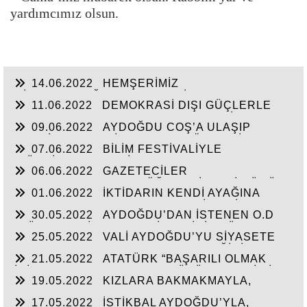
yardımcımız olsun.
14.06.2022
HEMŞERİMİZ
HİSARCIKLIOĞLU’NDAN YENİ YATIRIM
11.06.2022
DEMOKRASİ DIŞI GÜÇLERLE
MÜJDELERİ BEKLİYOR!
GENEL BAŞKAN SULTASINA KARŞI BİR
09.06.2022
AYDOĞDU COŞ’A ULAŞIP
OSMANLI”KALAYCI ŞAMMAS!”
GEÇTİ, BEKLENTİ KAYMAKAM ÖZDEN’İN
07.06.2022
BİLİM FESTİVALİYLE
HİZMETLERİNE ULAŞMASI!
“TÜRKİYE’YE FABRİKA YAPILMIYOR’A
06.06.2022
GAZETECİLER
CEVAP”HİZMETE AÇILAN 41 YENİ FABRİKA!!
DEZENFORMASYONU ÖĞRENDİKLERİ GÜNÜ
01.06.2022
İKTİDARIN KENDİ AYAĞINA
CHP FİİLEN YAŞATTI!!!
SIKMAMASININ YEGANE ÇARESİ VERİLEN
30.05.2022
AYDOĞDU’DAN İSTENEN O.D
SÖZLERİN TUTULMASINDA!!!
T.’ÜN HAYALİ CAM FABRİKASI İÇİN TÜM
25.05.2022
VALİ AYDOĞDU’YU SİYASETE
HAMMADELERE SAHİBİZ!
ALET ETMEK AKSARAY’IN GELECEĞİNİ
21.05.2022
ATATÜRK “BAŞARILI OLMAK
ÇALMAKTIR!!!
İÇİN AYDINLARLA HALKIN DÜŞÜNCELERİ BİR
19.05.2022
KIZLARA BAKMAKMAYLA,
BİRİNE UYGUN OLMALI”
MASAL’LARDAN KURTARILARAK GERÇEK
17.05.2022
İSTİKBAL AYDOĞDU’YLA,
TARİH ÖĞRETİLEN GENÇLİK!!!