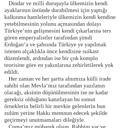
Dindar ve milli duruşuyla ülkemizin kendi
ayaklarının üstünde durabilmesi için yaptığı
kalkınma hamleleriyle ülkemizin kendi kendine
yetebilmesinin yolunu açmasından dolayı
Türkiye’nin gelişmesini kendi çıkarlarına ters
gören emperyalistler tarafından şimdi
Erdoğan’a ve şahsında Türkiye ye yapılmak
istenen alçaklıkla önce kendisine suikast
düzenlendi, ardından ise bir çok komplo
teorisine göre en yakınlarına zehirletilerek yok
edildi.
Her zaman ve her şartta alnımıza külli irade
sahibi olan Mevla’mız tarafından yazılanın
olacağı, aksinin düşünülmesinin ise ne kadar
gereksiz olduğunu kanıtlayan bu somut
örneklerin belirli bir mevkie gelenlerin bun
zulüm yerine Hakkı memnun edecek şekilde
geçirmeyi unutmamaları dileğiyle.
Cuma’mız mübarek olsun. Rabbim yar ve