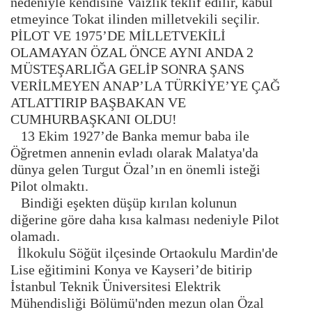
nedeniyle kendisine Vaizlik teklif edilir, kabul
etmeyince Tokat ilinden milletvekili seçilir.
PİLOT VE 1975’DE MİLLETVEKİLİ
OLAMAYAN ÖZAL ÖNCE AYNI ANDA 2
MÜSTEŞARLIĞA GELİP SONRA ŞANS
VERİLMEYEN ANAP’LA TÜRKİYE’YE ÇAĞ
ATLATTIRIP BAŞBAKAN VE
CUMHURBAŞKANI OLDU!
13 Ekim 1927’de Banka memur baba ile
Öğretmen annenin evladı olarak Malatya'da
dünya gelen Turgut Özal’ın en önemli isteği
Pilot olmaktı.
Bindiği eşekten düşüp kırılan kolunun
diğerine göre daha kısa kalması nedeniyle Pilot
olamadı.
İlkokulu Söğüt ilçesinde Ortaokulu Mardin'de
Lise eğitimini Konya ve Kayseri’de bitirip
İstanbul Teknik Üniversitesi Elektrik
Mühendisliği Bölümü'nden mezun olan Özal