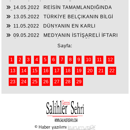
SİYASTÇİLERİN GENEL BÜTÇEDEN %2-4 FAZLA
14.05.2022
REİSİN TAMAMLANDIĞINDA
YATIRIMI ALMASINDA!!!
KÖHNEYİ MODERN YERLEŞİM YERİNE
13.05.2022
TÜRKİYE BELÇIKANIN BİLGİ
ÇEVİRTECEK ÇEYİZİ
PAYLAŞIMI ANLAŞMASINI ŞANTAJA
11.05.2022
DÜNYANIN EN KARLI
ÇEVİRMESİNİ ENGELLESİN!!!
TİCARETİYLE KABİR AZABINDANDA
09.05.2022
MEDYANIN İSTİŞARELİ İFTARI
KURTULMANINDA REÇETESİ!
VE İŞ-KUR’UN YILIN İLK ÇEYREĞİNDE 3000’E
YAKIN İŞSİZE İŞ BAŞARISI!!
Sayfa:
1
2
3
4
5
6
7
8
9
10
11
12
13
14
15
16
17
18
19
20
21
22
23
24
25
26
27
28
29
© Haber yazılımı