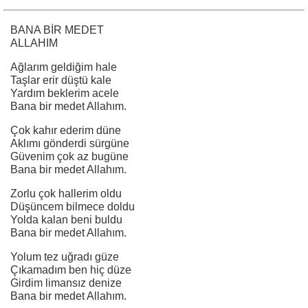
BANA BİR MEDET
ALLAHIM
Ağlarım geldiğim hale
Taşlar erir düştü kale
Yardım beklerim acele
Bana bir medet Allahım.
Çok kahır ederim düne
Aklımı gönderdi sürgüne
Güvenim çok az bugüne
Bana bir medet Allahım.
Zorlu çok hallerim oldu
Düşüncem bilmece doldu
Yolda kalan beni buldu
Bana bir medet Allahım.
Yolum tez uğradı güze
Çıkamadım ben hiç düze
Girdim limansız denize
Bana bir medet Allahım.