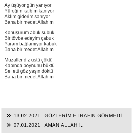
Ay üşüyor gün yanıyor
Yüreğim kalbim kanıyor
Aklım giderim sanıyor
Bana bir medet Allahım.
Konuşurum abuk subuk
Bir tövbe edeyim çabuk
Yaram bağlamıyor kabuk
Bana bir medet Allahım.
Muzaffer diz üstü çöktü
Kapında boynunu büktü
Sel etti göz yaşın döktü
Bana bir medet Allahım.
13.02.2021
GÖZLERİM ETRAFIN GÖRMEDİ
07.01.2021
AMAN ALLAH !..