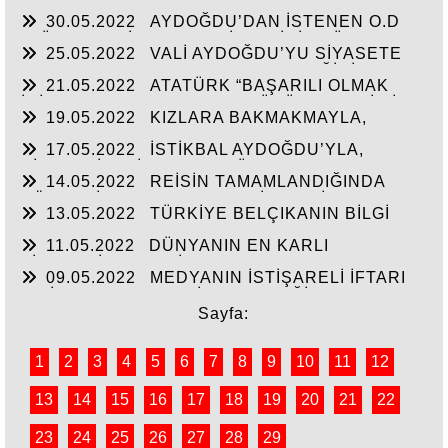
SIKMAMASININ YEGANE ÇARESİ VERİLEN
30.05.2022
AYDOĞDU’DAN İSTENEN O.D
SÖZLERİN TUTULMASINDA!!!
T.’ÜN HAYALİ CAM FABRİKASI İÇİN TÜM
25.05.2022
VALİ AYDOĞDU’YU SİYASETE
HAMMADELERE SAHİBİZ!
ALET ETMEK AKSARAY’IN GELECEĞİNİ
21.05.2022
ATATÜRK “BAŞARILI OLMAK
ÇALMAKTIR!!!
İÇİN AYDINLARLA HALKIN DÜŞÜNCELERİ BİR
19.05.2022
KIZLARA BAKMAKMAYLA,
BİRİNE UYGUN OLMALI”
MASAL’LARDAN KURTARILARAK GERÇEK
17.05.2022
İSTİKBAL AYDOĞDU’YLA,
TARİH ÖĞRETİLEN GENÇLİK!!!
SİYASTÇİLERİN GENEL BÜTÇEDEN %2-4 FAZLA
14.05.2022
REİSİN TAMAMLANDIĞINDA
YATIRIMI ALMASINDA!!!
KÖHNEYİ MODERN YERLEŞİM YERİNE
13.05.2022
TÜRKİYE BELÇIKANIN BİLGİ
ÇEVİRTECEK ÇEYİZİ
PAYLAŞIMI ANLAŞMASINI ŞANTAJA
11.05.2022
DÜNYANIN EN KARLI
ÇEVİRMESİNİ ENGELLESİN!!!
TİCARETİYLE KABİR AZABINDANDA
09.05.2022
MEDYANIN İSTİŞARELİ İFTARI
KURTULMANINDA REÇETESİ!
VE İŞ-KUR’UN YILIN İLK ÇEYREĞİNDE 3000’E
YAKIN İŞSİZE İŞ BAŞARISI!!
Sayfa:
1
2
3
4
5
6
7
8
9
10
11
12
13
14
15
16
17
18
19
20
21
22
23
24
25
26
27
28
29