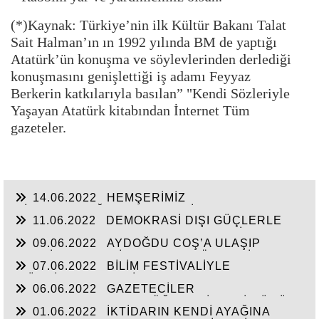
(*)Kaynak: Türkiye’nin ilk Kültür Bakanı Talat
Sait Halman’ın ın 1992 yılında BM de yaptığı
Atatürk’ün konuşma ve söylevlerinden derlediği
konuşmasını genişlettiği iş adamı Feyyaz
Berkerin katkılarıyla basılan” "Kendi Sözleriyle
Yaşayan Atatürk kitabından İnternet Tüm
gazeteler.
14.06.2022
HEMŞERİMİZ
HİSARCIKLIOĞLU’NDAN YENİ YATIRIM
11.06.2022
DEMOKRASİ DIŞI GÜÇLERLE
MÜJDELERİ BEKLİYOR!
GENEL BAŞKAN SULTASINA KARŞI BİR
09.06.2022
AYDOĞDU COŞ’A ULAŞIP
OSMANLI”KALAYCI ŞAMMAS!”
GEÇTİ, BEKLENTİ KAYMAKAM ÖZDEN’İN
07.06.2022
BİLİM FESTİVALİYLE
HİZMETLERİNE ULAŞMASI!
“TÜRKİYE’YE FABRİKA YAPILMIYOR’A
06.06.2022
GAZETECİLER
CEVAP”HİZMETE AÇILAN 41 YENİ FABRİKA!!
DEZENFORMASYONU ÖĞRENDİKLERİ GÜNÜ
01.06.2022
İKTİDARIN KENDİ AYAĞINA
CHP FİİLEN YAŞATTI!!!