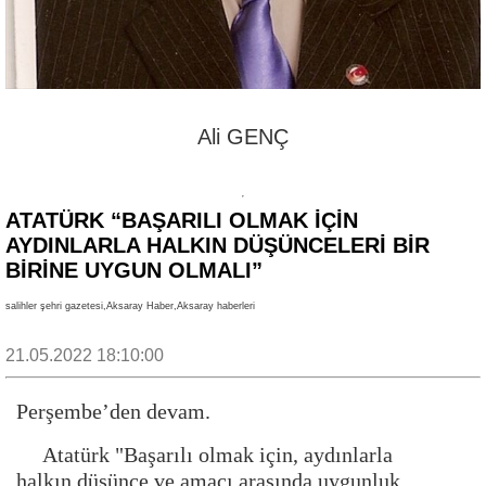
Ali GENÇ
ATATÜRK “BAŞARILI OLMAK İÇİN
AYDINLARLA HALKIN DÜŞÜNCELERİ BİR
BİRİNE UYGUN OLMALI”
salihler şehri gazetesi,Aksaray Haber,Aksaray haberleri
21.05.2022 18:10:00
Perşembe’den devam.
Atatürk "Başarılı olmak için, aydınlarla
halkın düşünce ve amacı arasında uygunluk