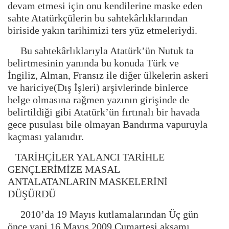
devam etmesi için onu kendilerine maske eden
sahte Atatürkçülerin bu sahtekârlıklarından
biriside yakın tarihimizi ters yüz etmeleriydi.
Bu sahtekârlıklarıyla Atatürk’ün Nutuk ta
belirtmesinin yanında bu konuda Türk ve
İngiliz, Alman, Fransız ile diğer ülkelerin askeri
ve hariciye(Dış İşleri) arşivlerinde binlerce
belge olmasına rağmen yazının girişinde de
belirtildiği gibi Atatürk’ün fırtınalı bir havada
gece pusulası bile olmayan Bandırma vapuruyla
kaçması yalanıdır.
TARİHÇİLER YALANCI TARİHLE
GENÇLERİMİZE MASAL
ANTALATANLARIN MASKELERİNİ
DÜŞÜRDÜ
2010’da 19 Mayıs kutlamalarından Üç gün
önce yani 16 Mayıs 2009 Cumartesi akşamı