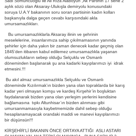
Sadi Somuncuoğlu ile Ali Rıza Alaboyun ,Ak Partinin 17 sene 2
aylık sözü olan Aksaray-Ulukışla demiryolu konusundaki
soruya U.A.Y bakanının soru soran partisinin kadın kolları
başkanıyla dalga geçen cevabı karşısındaki akla
umursamazlıkları.
Bu umursamazlıklarla Aksaray ilinin ve şehrinin
meselelerine, insanlarımıza sahip çıkılmamasının yanında
şehirler için daha yakın bir zaman denecek kadar geçmiş olan
1845’den itibaren kabul edilemez umursamazlıkla yaşanan
olumsuzlukların sebep olduğu Selçuklu ve Osmanlı
döneminden başlanarak şu ana kadarki kayıplarımızı iyi idrak
etmesini.!!!
Bu akıl almaz umursamazlıkla Selçuklu ve Osmanlı
döneminde Kızılırmak’ın bizden yana olan topraklarda bir karış
kadar yeri olmayan komşu ve kardeş Kırşehir’in boşluktan
faydalanarak bizden yana olan yerleşim yerlerini kendisine
bağlamasına tıpkı Altunhisar’ın bizden alınması gibi
umursanmamasıyla kaybetmemizde dahil sebep olduğu
hesaplanamayacak orandaki maddi ve manevi kayıplarımızı
bir düşünsün!!!
KİRŞEHİR’Lİ BAKANIN ÖNCE ORTAYA ATTIĞI ASLI ASTARI