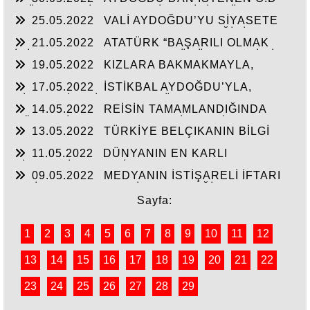
SÖZLERİN TUTULMASINDA!!!
T.’ÜN HAYALİ CAM FABRİKASI İÇİN TÜM
25.05.2022
VALİ AYDOĞDU’YU SİYASETE
HAMMADELERE SAHİBİZ!
ALET ETMEK AKSARAY’IN GELECEĞİNİ
21.05.2022
ATATÜRK “BAŞARILI OLMAK
ÇALMAKTIR!!!
İÇİN AYDINLARLA HALKIN DÜŞÜNCELERİ BİR
19.05.2022
KIZLARA BAKMAKMAYLA,
BİRİNE UYGUN OLMALI”
MASAL’LARDAN KURTARILARAK GERÇEK
17.05.2022
İSTİKBAL AYDOĞDU’YLA,
TARİH ÖĞRETİLEN GENÇLİK!!!
SİYASTÇİLERİN GENEL BÜTÇEDEN %2-4 FAZLA
14.05.2022
REİSİN TAMAMLANDIĞINDA
YATIRIMI ALMASINDA!!!
KÖHNEYİ MODERN YERLEŞİM YERİNE
13.05.2022
TÜRKİYE BELÇIKANIN BİLGİ
ÇEVİRTECEK ÇEYİZİ
PAYLAŞIMI ANLAŞMASINI ŞANTAJA
11.05.2022
DÜNYANIN EN KARLI
ÇEVİRMESİNİ ENGELLESİN!!!
TİCARETİYLE KABİR AZABINDANDA
09.05.2022
MEDYANIN İSTİŞARELİ İFTARI
KURTULMANINDA REÇETESİ!
VE İŞ-KUR’UN YILIN İLK ÇEYREĞİNDE 3000’E
YAKIN İŞSİZE İŞ BAŞARISI!!
Sayfa:
1
2
3
4
5
6
7
8
9
10
11
12
13
14
15
16
17
18
19
20
21
22
23
24
25
26
27
28
29