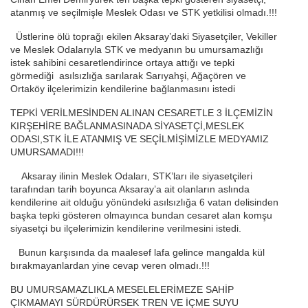
atanmış ve seçilmişle Meslek Odası ve STK yetkilisi olmadı.!!!
Üstlerine ölü toprağı ekilen Aksaray’daki Siyasetçiler, Vekiller
ve Meslek Odalarıyla STK ve medyanın bu umursamazlığı
istek sahibini cesaretlendirince ortaya attığı ve tepki
görmediği asılsızlığa sarılarak Sarıyahşi, Ağaçören ve
Ortaköy ilçelerimizin kendilerine bağlanmasını istedi
TEPKİ VERİLMESİNDEN ALINAN CESARETLE 3 İLÇEMİZİN
KIRŞEHİRE BAĞLANMASINADA SİYASETÇİ,MESLEK
ODASI,STK İLE ATANMIŞ VE SEÇİLMİŞİMİZLE MEDYAMIZ
UMURSAMADI!!!
Aksaray ilinin Meslek Odaları, STK’ları ile siyasetçileri
tarafından tarih boyunca Aksaray’a ait olanların aslında
kendilerine ait olduğu yönündeki asılsızlığa 6 vatan delisinden
başka tepki gösteren olmayınca bundan cesaret alan komşu
siyasetçi bu ilçelerimizin kendilerine verilmesini istedi.
Bunun karşısında da maalesef lafa gelince mangalda kül
bırakmayanlardan yine cevap veren olmadı.!!!
BU UMURSAMAZLIKLA MESELELERİMEZE SAHİP
ÇIKMAMAYI SÜRDÜRÜRSEK TREN VE İÇME SUYU