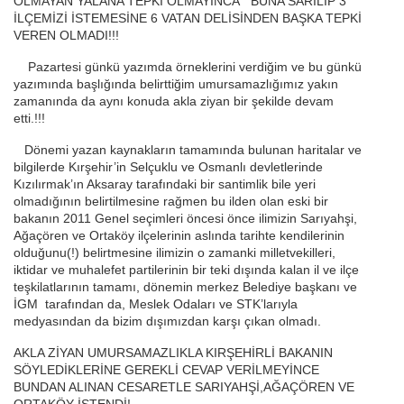
OLMAYAN YALANA TEPKİ OLMAYINCA BUNA SARILIP 3
İLÇEMİZİ İSTEMESİNE 6 VATAN DELİSİNDEN BAŞKA TEPKİ
VEREN OLMADI!!!
Pazartesi günkü yazımda örneklerini verdiğim ve bu günkü
yazımında başlığında belirttiğim umursamazlığımız yakın
zamanında da aynı konuda akla ziyan bir şekilde devam
etti.!!!
Dönemi yazan kaynakların tamamında bulunan haritalar ve
bilgilerde Kırşehir’in Selçuklu ve Osmanlı devletlerinde
Kızılırmak’ın Aksaray tarafındaki bir santimlik bile yeri
olmadığının belirtilmesine rağmen bu ilden olan eski bir
bakanın 2011 Genel seçimleri öncesi önce ilimizin Sarıyahşi,
Ağaçören ve Ortaköy ilçelerinin aslında tarihte kendilerinin
olduğunu(!) belirtmesine ilimizin o zamanki milletvekilleri,
iktidar ve muhalefet partilerinin bir teki dışında kalan il ve ilçe
teşkilatlarının tamamı, dönemin merkez Belediye başkanı ve
İGM tarafından da, Meslek Odaları ve STK’larıyla
medyasından da bizim dışımızdan karşı çıkan olmadı.
AKLA ZİYAN UMURSAMAZLIKLA KIRŞEHİRLİ BAKANIN
SÖYLEDİKLERİNE GEREKLİ CEVAP VERİLMEYİNCE
BUNDAN ALINAN CESARETLE SARIYAHŞİ,AĞAÇÖREN VE