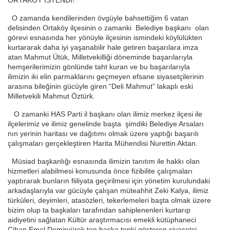
ORTAKÖY İSTENDİ!
O zamanda kendilerinden övgüyle bahsettiğim 6 vatan
delisinden Ortaköy ilçesinin o zamanki Belediye başkanı olan
görevi esnasında her yönüyle ilçesinin ismindeki köylülükten
kurtararak daha iyi yaşanabilir hale getiren başarılara imza
atan Mahmut Ütük, Milletvekilliği döneminde başarılarıyla
hemşerilerimizin gönlünde taht kuran ve bu başarılarıyla
ilimizin iki elin parmaklarını geçmeyen efsane siyasetçilerinin
arasına bileğinin gücüyle giren “Deli Mahmut” lakaplı eski
Milletvekili Mahmut Öztürk.
O zamanki HAS Parti il başkanı olan ilimiz merkez ilçesi ile
ilçelerimiz ve ilimiz genelinde başta şimdiki Belediye Arsaları
nın yerinin haritası ve dağıtımı olmak üzere yaptığı başarılı
çalışmaları gerçekleştiren Harita Mühendisi Nurettin Aktan.
Müsiad başkanlığı esnasında ilimizin tanıtım ile hakkı olan
hizmetleri alabilmesi konusunda önce fizibilite çalışmaları
yaptırarak bunların fiiliyata geçirilmesi için yönetim kurulundaki
arkadaşlarıyla var gücüyle çalışan müteahhit Zeki Kalya, ilimiz
türküleri, deyimleri, atasözleri, tekerlemeleri başta olmak üzere
bizim olup ta başkaları tarafından sahiplenenleri kurtarıp
aidiyetini sağlatan Kültür araştırmacısı emekli kütüphaneci
Cihan Emel Demiryürek ten başka tepki gösteren siyasetçi,