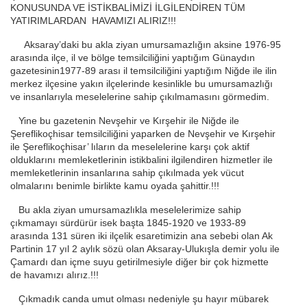
KONUSUNDA VE İSTİKBALİMİZİ İLGİLENDİREN TÜM
YATIRIMLARDAN HAVAMIZI ALIRIZ!!!
Aksaray’daki bu akla ziyan umursamazlığın aksine 1976-95
arasında ilçe, il ve bölge temsilciliğini yaptığım Günaydın
gazetesinin1977-89 arası il temsilciliğini yaptığım Niğde ile ilin
merkez ilçesine yakın ilçelerinde kesinlikle bu umursamazlığı
ve insanlarıyla meselelerine sahip çıkılmamasını görmedim.
Yine bu gazetenin Nevşehir ve Kırşehir ile Niğde ile
Şereflikoçhisar temsilciliğini yaparken de Nevşehir ve Kırşehir
ile Şereflikoçhisar’ lıların da meselelerine karşı çok aktif
olduklarını memleketlerinin istikbalini ilgilendiren hizmetler ile
memleketlerinin insanlarına sahip çıkılmada yek vücut
olmalarını benimle birlikte kamu oyada şahittir.!!!
Bu akla ziyan umursamazlıkla meselelerimize sahip
çıkmamayı sürdürür isek başta 1845-1920 ve 1933-89
arasında 131 süren iki ilçelik esaretimizin ana sebebi olan Ak
Partinin 17 yıl 2 aylık sözü olan Aksaray-Ulukışla demir yolu ile
Çamardı dan içme suyu getirilmesiyle diğer bir çok hizmette
de havamızı alırız.!!!
Çıkmadık canda umut olması nedeniyle şu hayır mübarek