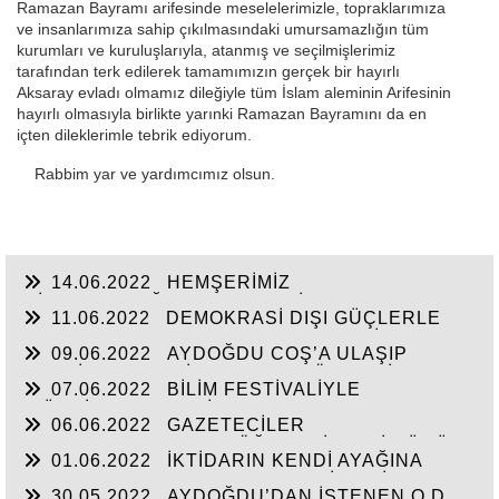
Ramazan Bayramı arifesinde meselelerimizle, topraklarımıza
ve insanlarımıza sahip çıkılmasındaki umursamazlığın tüm
kurumları ve kuruluşlarıyla, atanmış ve seçilmişlerimiz
tarafından terk edilerek tamamımızın gerçek bir hayırlı
Aksaray evladı olmamız dileğiyle tüm İslam aleminin Arifesinin
hayırlı olmasıyla birlikte yarınki Ramazan Bayramını da en
içten dileklerimle tebrik ediyorum.
Rabbim yar ve yardımcımız olsun.
14.06.2022
HEMŞERİMİZ
HİSARCIKLIOĞLU’NDAN YENİ YATIRIM
11.06.2022
DEMOKRASİ DIŞI GÜÇLERLE
MÜJDELERİ BEKLİYOR!
GENEL BAŞKAN SULTASINA KARŞI BİR
09.06.2022
AYDOĞDU COŞ’A ULAŞIP
OSMANLI”KALAYCI ŞAMMAS!”
GEÇTİ, BEKLENTİ KAYMAKAM ÖZDEN’İN
07.06.2022
BİLİM FESTİVALİYLE
HİZMETLERİNE ULAŞMASI!
“TÜRKİYE’YE FABRİKA YAPILMIYOR’A
06.06.2022
GAZETECİLER
CEVAP”HİZMETE AÇILAN 41 YENİ FABRİKA!!
DEZENFORMASYONU ÖĞRENDİKLERİ GÜNÜ
01.06.2022
İKTİDARIN KENDİ AYAĞINA
CHP FİİLEN YAŞATTI!!!
SIKMAMASININ YEGANE ÇARESİ VERİLEN
30.05.2022
AYDOĞDU’DAN İSTENEN O.D