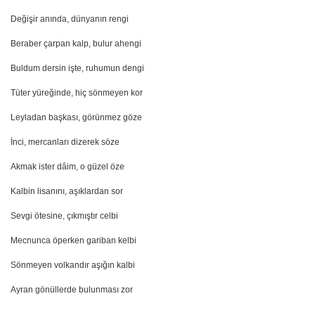
Değişir anında, dünyanın rengi
Beraber çarpan kalp, bulur ahengi
Buldum dersin işte, ruhumun dengi
Tüter yüreğinde, hiç sönmeyen kor
Leyladan başkası, görünmez göze
İnci, mercanları dizerek söze
Akmak ister dâim, o güzel öze
Kalbin lisanını, aşıklardan sor
Sevgi ötesine, çıkmıştır celbi
Mecnunca öperken gariban kelbi
Sönmeyen volkandır aşığın kalbi
Ayran gönüllerde bulunması zor