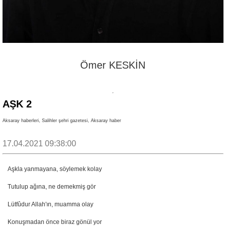
Ömer KESKİN
AŞK 2
Aksaray haberleri, Salihler şehri gazetesi, Aksaray haber
17.04.2021 09:38:00
Aşkla yanmayana, söylemek kolay
Tutulup ağına, ne demekmiş gör
Lütfûdur Allah'ın, muamma olay
Konuşmadan önce biraz gönül yor