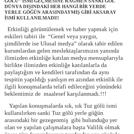
GÖLÜ” İSMİ GEÇMESİNE RAĞMEN SANKİ GÖL
DÜNYA DIŞINDAKİ HER HANGİ BİR YERDE
YERLE GÖĞÜN ARASINDAYMIŞ GİBİ AKSARAY
İSMİ KULLANILMADI!!
Etkinliği görüntülemek ve haber yapmak için
eskileri tabiri ile “Genel veya yaygın,
şimdilerde ise Ulusal medya” olarak tabir edilen
kurumlardan gelen meslektaşlarımızın yanında
ilimizden etkinliğe katılan medya mensuplarıyla
birlikte ilimizden etkinliğe katılanlarla da
paylaştığım ve kendileri tarafından da aynı
tespitin yapıldığı yanlışın en azından etkinlik ile
ilgili konuşmalarda telafi edileceğini yönündeki
beklentimiz de maalesef karşılanmadı.!!!
Yapılan konuşmalarda sık, sık Tuz gölü ismi
kullanılırken sanki Tuz gölü yerle göğün
arasındaki bir gezegenmiş gibi bulunduğu yer
olan ve yapılan çalışmalara başta Valilik olmak