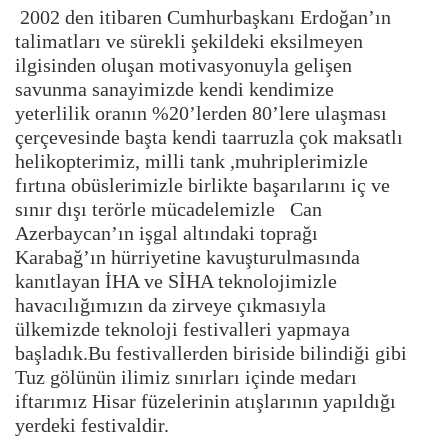
2002 den itibaren Cumhurbaşkanı Erdoğan’ın
talimatları ve sürekli şekildeki eksilmeyen
ilgisinden oluşan motivasyonuyla gelişen
savunma sanayimizde kendi kendimize
yeterlilik oranın %20’lerden 80’lere ulaşması
çerçevesinde başta kendi taarruzla çok maksatlı
helikopterimiz, milli tank ,muhriplerimizle
fırtına obüslerimizle birlikte başarılarını iç ve
sınır dışı terörle mücadelemizle Can
Azerbaycan’ın işgal altındaki toprağı
Karabağ’ın hürriyetine kavuşturulmasında
kanıtlayan İHA ve SİHA teknolojimizle
havacılığımızın da zirveye çıkmasıyla
ülkemizde teknoloji festivalleri yapmaya
başladık.
Bu festivallerden biriside bilindiği gibi
Tuz gölünün ilimiz sınırları içinde medarı
iftarımız Hisar füzelerinin atışlarının yapıldığı
yerdeki festivaldir.