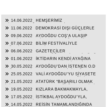
14.06.2022
HEMŞERİMİZ
HİSARCIKLIOĞLU’NDAN YENİ YATIRIM
11.06.2022
DEMOKRASİ DIŞI GÜÇLERLE
MÜJDELERİ BEKLİYOR!
GENEL BAŞKAN SULTASINA KARŞI BİR
09.06.2022
AYDOĞDU COŞ’A ULAŞIP
OSMANLI”KALAYCI ŞAMMAS!”
GEÇTİ, BEKLENTİ KAYMAKAM ÖZDEN’İN
07.06.2022
BİLİM FESTİVALİYLE
HİZMETLERİNE ULAŞMASI!
“TÜRKİYE’YE FABRİKA YAPILMIYOR’A
06.06.2022
GAZETECİLER
CEVAP”HİZMETE AÇILAN 41 YENİ FABRİKA!!
DEZENFORMASYONU ÖĞRENDİKLERİ GÜNÜ
01.06.2022
İKTİDARIN KENDİ AYAĞINA
CHP FİİLEN YAŞATTI!!!
SIKMAMASININ YEGANE ÇARESİ VERİLEN
30.05.2022
AYDOĞDU’DAN İSTENEN O.D
SÖZLERİN TUTULMASINDA!!!
T.’ÜN HAYALİ CAM FABRİKASI İÇİN TÜM
25.05.2022
VALİ AYDOĞDU’YU SİYASETE
HAMMADELERE SAHİBİZ!
ALET ETMEK AKSARAY’IN GELECEĞİNİ
21.05.2022
ATATÜRK “BAŞARILI OLMAK
ÇALMAKTIR!!!
İÇİN AYDINLARLA HALKIN DÜŞÜNCELERİ BİR
19.05.2022
KIZLARA BAKMAKMAYLA,
BİRİNE UYGUN OLMALI”
MASAL’LARDAN KURTARILARAK GERÇEK
17.05.2022
İSTİKBAL AYDOĞDU’YLA,
TARİH ÖĞRETİLEN GENÇLİK!!!
SİYASTÇİLERİN GENEL BÜTÇEDEN %2-4 FAZLA
14.05.2022
REİSİN TAMAMLANDIĞINDA
YATIRIMI ALMASINDA!!!