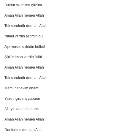
Buldur sıkıntıma çözüm
Aman Allah hemen Allah
Tek sendedir derman Allah.
Nimet verdin açtırdın gül
Aşk verdin eyledin bülbül
Şükür iman verdin ödül
Aman Allah hemen Allah
Tek sendedir derman Allah.
Mamur et evim obamı
Yazdır çırpınış çabamı
Af eyle anam babamı
Aman Allah hemen Allah
Dertlerime derman Allah.