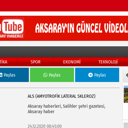
TİKA
SPOR
EKONOMİ
TEKNOLOJİ
Paylas
Paylas
Paylas
ALS (AMYOTROFIK LATERAL SKLEROZ)
Aksaray haberleri, Salihler şehri gazetesi,
Aksaray haber
24.12.2020 08:45:00