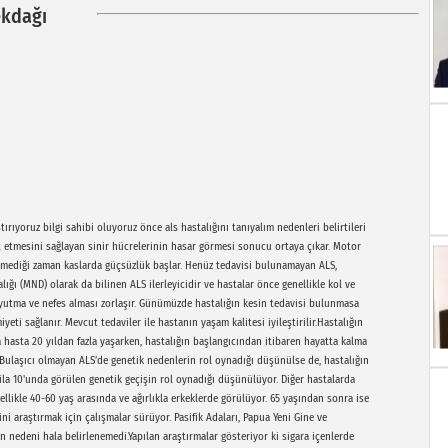
kdağı
rıyoruz bilgi sahibi oluyoruz önce als hastalığını tanıyalım nedenleri belirtileri
t etmesini sağlayan sinir hücrelerinin hasar görmesi sonucu ortaya çıkar. Motor
eremediği zaman kaslarda güçsüzlük başlar. Henüz tedavisi bulunamayan ALS,
ı (MND) olarak da bilinen ALS ilerleyicidir ve hastalar önce genellikle kol ve
yutma ve nefes alması zorlaşır. Günümüzde hastalığın kesin tedavisi bulunmasa
eti sağlanır. Mevcut tedaviler ile hastanın yaşam kalitesi iyileştirilir.Hastalığın
a hasta 20 yıldan fazla yaşarken, hastalığın başlangıcından itibaren hayatta kalma
.Bulaşıcı olmayan ALS’de genetik nedenlerin rol oynadığı düşünülse de, hastalığın
 ila 10'unda görülen genetik geçişin rol oynadığı düşünülüyor. Diğer hastalarda
llikle 40-60 yaş arasında ve ağırlıkla erkeklerde görülüyor. 65 yaşından sonra ise
 araştırmak için çalışmalar sürüyor. Pasifik Adaları, Papua Yeni Gine ve
n nedeni hala belirlenemedi.Yapılan araştırmalar gösteriyor ki sigara içenlerde