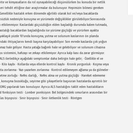
ivite ve kimyasalların da rol oynayabileceği düşünülürken bu konuda bir netlik
eri tehdit ettiğine dair araştırmalar da bulunuyor. Hepimizin bilmesi gereken
z. Genellikle hastalık erken dönemde ağırlıklı olarak kol ve/veya bacaklarda
 güçsüzlük nedeniyle konuşma ve yürümede değişiklikler görülebiliyor.Sonrasında
in etkilenmiyor. Kaslardaki güçsüzlüğün elden başladığı durumda kalem tutmada,
astalığı bacaklardan başladığında ise yürüme güçlüğü ve yürürken ayakta
ın yaklaşık yüzde 10’unda konuşma, yutma ve solunum kaslarının ön planda
ndaki ihtiyaçlarını kendi başına karşılayabiliyor. Son evrede kaslarda çok yoğun
maz hale geliyor. Hasta yatağa bağımlı hale ve gelebiliyor ve solunum cihazına
 sistemini, hafızayı ve zekayı etkilemiyor. Ayrıca kalp kası da zarar görmüyor.
S ilerledikçe aşağıdaki semptomlar daha belirgin hale gelir; · Özellikle el ve
 · Kilo kaybı · Kollarda veya ellerde kontrol kaybı · Kronik yorgunluk · Koşma veya
a zorlanma · Yazı yazarken zorlanma · Kontrol edilemeyen ağlama ya da gülmeler ·
z etme zorluğu · Nefes darlığı, · Nefes alma ve yutma güçlüğü · Hareket edememe
, konuşma bozukluğu, seyirme gibi şikayetlerle başvuran hastalarda ayrıntılı bir
e EMG yapılarak tanı konuluyor. Ayrıca ALS hastalığını taklit eden hastalıkların
Tiroid fonksiyon testi · Lomber ponksiyon: Bel bölgesindeki omurların arasından bir
s biyopsisi · Sinir biyopsisi · Sinir iletkenlik testi · Röntgen