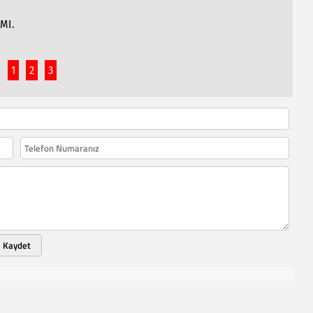
MI.
1
2
3
Kaydet