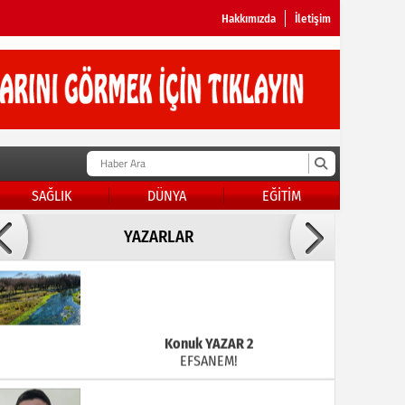
Hakkımızda
İletişim
SAĞLIK
DÜNYA
EĞİTİM
Doç Dr.İbrahim BAYKAN
YAZARLAR
KADER DİYEMEZSİN SEN KENDİN ETTİN
Konuk YAZAR 2
EFSANEM!