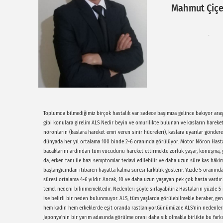
Mahmut Çiçe
Toplumda bilmediğimiz birçok hastalık var sadece başımıza gelince bakıyor araştı
gibi konulara girelim ALS Nedir beyin ve omurilikte bulunan ve kasların hareke
nöronların (kaslara hareket emri veren sinir hücreleri), kaslara uyarılar gönd
dünyada her yıl ortalama 100 binde 2-6 oranında görülüyor. Motor Nöron Hastalığ
bacaklarını ardından tüm vücudunu hareket ettirmekte zorluk yaşar, konuşma, 
da, erken tanı ile bazı semptomlar tedavi edilebilir ve daha uzun süre kas hâkimiy
başlangıcından itibaren hayatta kalma süresi farklılık gösterir. Yüzde 5 oranınd
süresi ortalama 4-6 yıldır. Ancak, 10 ve daha uzun yaşayan pek çok hasta vardır
temel nedeni bilinmemektedir. Nedenleri şöyle sırlayabiliriz Hastaların yüzde 5
ise belirli bir neden bulunmuyor. ALS, tüm yaşlarda görülebilmekle beraber, gene
hem kadın hem erkeklerde eşit oranda rastlanıyor.Günümüzde ALS’nin nedenlerini
Japonya'nin bir yarım adasında görülme oranı daha sık olmakla birlikte bu farkı