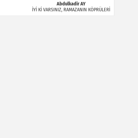
Abdulkadir AY
İYİ Kİ VARSINIZ, RAMAZANIN KÖPRÜLERİ
Halil MANUŞ
“BİR HIYAR ARANIYOR”
Mahmut Çiçekdağı
Müslüman Nasıl Olmalı
Yavuz Bayram Çalışkan
RAHMAN VE RAHİM OLAN ALLAH