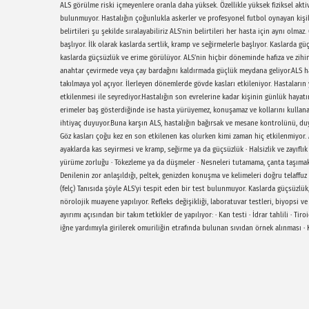
ALS görülme riski içmeyenlere oranla daha yüksek. Özellikle yüksek fiziksel akt
bulunmuyor. Hastalığın çoğunlukla askerler ve profesyonel futbol oynayan kişil
belirtileri şu şekilde sıralayabiliriz ALS’nin belirtileri her hasta için aynı olma
başlıyor. İlk olarak kaslarda sertlik, kramp ve seğirmelerle başlıyor. Kaslarda
kaslarda güçsüzlük ve erime görülüyor. ALS’nin hiçbir döneminde hafıza ve zih
anahtar çevirmede veya çay bardağını kaldırmada güçlük meydana geliyor.ALS h
takılmaya yol açıyor. İlerleyen dönemlerde gövde kasları etkileniyor. Hastalar
etkilenmesi ile seyrediyor.Hastalığın son evrelerine kadar kişinin günlük hayatı
erimeler baş gösterdiğinde ise hasta yürüyemez, konuşamaz ve kollarını kullana
ihtiyaç duyuyor.Buna karşın ALS, hastalığın bağırsak ve mesane kontrolünü, duyu
Göz kasları çoğu kez en son etkilenen kas olurken kimi zaman hiç etkilenmiyor. AL
ayaklarda kas seyirmesi ve kramp, seğirme ya da güçsüzlük · Halsizlik ve zayıflık
yürüme zorluğu · Tökezleme ya da düşmeler · Nesneleri tutamama, çanta taşımakt
Denilenin zor anlaşıldığı, peltek, genizden konuşma ve kelimeleri doğru telaffu
(felç) Tanısıda şöyle ALS’yi tespit eden bir test bulunmuyor. Kaslarda güçsüzlük
nörolojik muayene yapılıyor. Refleks değişikliği, laboratuvar testleri, biyopsi v
ayırımı açısından bir takım tetkikler de yapılıyor: · Kan testi · İdrar tahlili · 
iğne yardımıyla girilerek omuriliğin etrafında bulunan sıvıdan örnek alınması · Ka