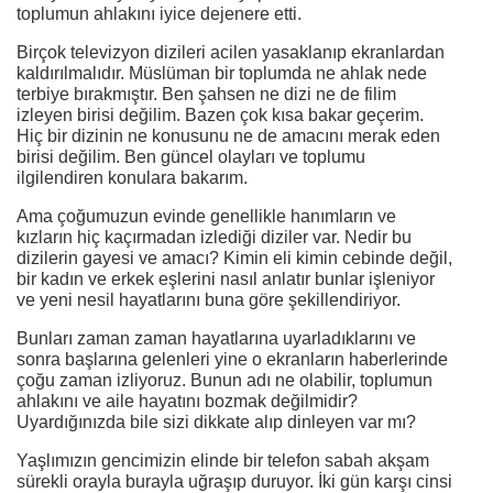
toplumun ahlakını iyice dejenere etti.
Birçok televizyon dizileri acilen yasaklanıp ekranlardan
kaldırılmalıdır. Müslüman bir toplumda ne ahlak nede
terbiye bırakmıştır. Ben şahsen ne dizi ne de filim
izleyen birisi değilim. Bazen çok kısa bakar geçerim.
Hiç bir dizinin ne konusunu ne de amacını merak eden
birisi değilim. Ben güncel olayları ve toplumu
ilgilendiren konulara bakarım.
Ama çoğumuzun evinde genellikle hanımların ve
kızların hiç kaçırmadan izlediği diziler var. Nedir bu
dizilerin gayesi ve amacı? Kimin eli kimin cebinde değil,
bir kadın ve erkek eşlerini nasıl anlatır bunlar işleniyor
ve yeni nesil hayatlarını buna göre şekillendiriyor.
Bunları zaman zaman hayatlarına uyarladıklarını ve
sonra başlarına gelenleri yine o ekranların haberlerinde
çoğu zaman izliyoruz. Bunun adı ne olabilir, toplumun
ahlakını ve aile hayatını bozmak değilmidir?
Uyardığınızda bile sizi dikkate alıp dinleyen var mı?
Yaşlımızın gencimizin elinde bir telefon sabah akşam
sürekli orayla burayla uğraşıp duruyor. İki gün karşı cinsi