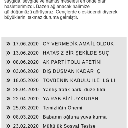
saygıda, sevgide ve namus meselesi en önde olan
hasletlerimizdi. Bazen ağlanacak halimize
güldüğümüzü görüyoruz. Gençlerde o eskidendi diyerek
büyüklerini takmaz duruma gelmiştir.
17.06.2020
OY VERMEDİK AMA İL OLDUK
13.06.2020
HATASIZ BİR ŞEKİLDE SUÇ
İŞLEMEYEN VAR MI?
08.06.2020
AK PARTİ TOLU AFETİNİ
İNCELEDİ
03.06.2020
DIŞ DÜŞMAN KADAR İÇ
DÜŞMANLAR VAR
18.05.2020
TÖVBENİN KABULÜ İLE İLGİLİ
BİR KISSA
28.04.2020
Yanlış trafik parkı düzeltildi
22.04.2020
YA RAB BİZİ UYKUDAN
UYANDIR VE KORU
25.03.2020
Temizliğin Önemi
08.03.2020
Babanın oğluna yuva kurma
nasihati
23.02.2020
Müftülük Sosyal Tesise