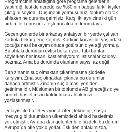
Programcının anlattığına göre programa gelenlerin
yaptırdığı test de nerede ise %80 nin babası farklı kişiler
çıktığını söyledi. Düşünebiliyormusunuz, toplum olarak
ahlaken ne duruma gelmişiz. Karşı iki ayrı cins iki gün
birbiri ile konuşunca eşlerini aldatır durumdayız.
Geçen günlerde bir arkadaş anlatıyor, bir yerde çalışan
kadınla bekar genç kaçmış. Kadının kocası bir yaşındaki
çocuğa nasıl bakayım onuda götürsün diye ağlıyormuş.
Bu ahlaki durumun evlisi bekarı yok. Tabi bunları
söylerken her insanı kast etmiyorum, istisnalar kaideyi
bozmaz. Ama bu durumda olanların sayısı az değil.
Ben zinanın suç olmaktan çıkarılmasına şiddetle
karşıyım. Zina suç olmaktan çıkınca bu durumlar
dahada artmıştır. Zinanın suç olması yeniden
getirilmelidir. Müslüman bir toplumda AB gireceğiz diye
önemli hasletimizin kaldırılması ahlakımızı
yozlaştırmıştır.
Dolayısı ile bu televizyon dizileri, teknoloji, sosyal
medya gibi durumların ülkemizdeki ahlaki hasletimizi
yok etmiştir. Avrupa´dan gelenler bile bizdeki bu durum
Avrupa´da bile yok diyorlar. Eskiden ahlakımızda,