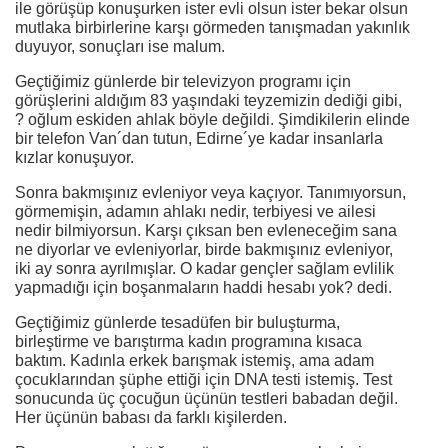
ile görüşüp konuşurken ister evli olsun ister bekar olsun
mutlaka birbirlerine karşı görmeden tanışmadan yakınlık
duyuyor, sonuçları ise malum.
Geçtiğimiz günlerde bir televizyon programı için
görüşlerini aldığım 83 yaşındaki teyzemizin dediği gibi,
? oğlum eskiden ahlak böyle değildi. Şimdikilerin elinde
bir telefon Van´dan tutun, Edirne´ye kadar insanlarla
kızlar konuşuyor.
Sonra bakmışınız evleniyor veya kaçıyor. Tanımıyorsun,
görmemişin, adamın ahlakı nedir, terbiyesi ve ailesi
nedir bilmiyorsun. Karşı çıksan ben evleneceğim sana
ne diyorlar ve evleniyorlar, birde bakmışınız evleniyor,
iki ay sonra ayrılmışlar. O kadar gençler sağlam evlilik
yapmadığı için boşanmaların haddi hesabı yok? dedi.
Geçtiğimiz günlerde tesadüfen bir buluşturma,
birleştirme ve barıştırma kadın programına kısaca
baktım. Kadınla erkek barışmak istemiş, ama adam
çocuklarından şüphe ettiği için DNA testi istemiş. Test
sonucunda üç çocuğun üçünün testleri babadan değil.
Her üçünün babası da farklı kişilerden.