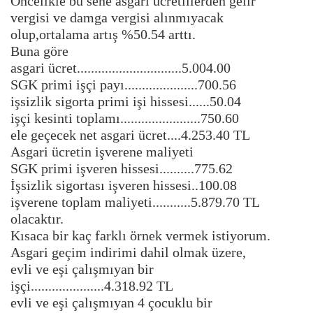
Öncelikle bu sene asgari ücretlilerden gelir
vergisi ve damga vergisi alınmıyacak
olup,ortalama artış %50.54 arttı.
Buna göre
asgari ücret..............................5.004.00
SGK primi işçi payı.....................700.56
işsizlik sigorta primi işi hissesi......50.04
işçi kesinti toplamı.......................750.60
ele geçecek net asgari ücret....4.253.40 TL
Asgari ücretin işverene maliyeti
SGK primi işveren hissesi..........775.62
İşsizlik sigortası işveren hissesi..100.08
işverene toplam maliyeti...........5.879.70 TL
olacaktır.
Kısaca bir kaç farklı örnek vermek istiyorum.
Asgari geçim indirimi dahil olmak üzere,
evli ve eşi çalışmıyan bir
işçi.....................4.318.92 TL
evli ve eşi çalışmıyan 4 çocuklu bir