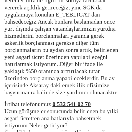
verenlerimiz ile ilgili bir soruya tarih-saat
vererek açıklık getireceğiz, yine SGK da
uygulamaya konulan E_TEBLİGAT dan
bahsedeceğiz.Ancak bunlara başlamadan önce
yurt dışında çalışan vatandaşlarımızın yurtdışı
hizmetlerini borçlanmaları yanında gerek
askerlik borçlanması gerekse diğer tüm
borçlanmaların bu aydan sonra artık, belirlenen
yeni asgari ücret üzerinden yapılabileceğni
hatırlatmak istiyorum..Diğer bir ifade ile
yaklaşık %50 oranında arttırılacak tutar
üzerinden borçlanma yapabileceklerdir. Bu ay
içerisinde Aksaray daki emeklilik ofisimize
başvurmanız halinde size yardımcı olunacaktır..
İrtibat telefonumuz
0 532 541 02 70
Uzun görüşmeler sonucunda belirlenen bu yılki
asgari ücretten ana hatlarıyla bahsetmek
istiyorum.Neler getiriyor?