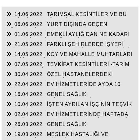
14.06.2022
TARIMSAL KESİNTİLER VE BU
KESİNTİLERE GÖRE SİGORTALILIK VE
06.06.2022
YURT DIŞINDA GEÇEN
EMEKLİLİK DURUMLARI
SÜRELER İÇİN ÇIKARTILAN GSS BORCUNUN
01.06.2022
EMEKLİ AYLIĞIDAN NE KADARI
DURUMU İLE İŞ SÖZLEŞMESİNİN DEVRİDE
HACZEDİLİR? İŞE SÜREKLİ GEÇ GELEN
İŞÇİLERİN SGK MATRAHLARI
21.05.2022
FARKLI ŞEHİRLERDE İŞYERİ
İŞCİNİN BU SÜRELERİ PRİM GÜNÜNDEN
BULUNA AMA BORCU OLAN İŞVERENLERİMİZİN
DÜŞÜLEBİLİR Mİ?
14.05.2022
KÖY VE MAHALLE MUHTARLARI
TEŞVİKLERDEN YARARLANMASI--UZUN
VE DİĞER BAĞ-KUR SİGORTALILARIMIZLA
SÜRELİ RAPOR ONAYLARI
07.05.2022
TEVKİFAT KESİNTİLERİ -TARIM
İLGİLİ BİLGİLER
SİGORTALILIĞI VE ÖLÜM YARDIMI
30.04.2022
ÖZEL HASTANELERDEKİ
MUAYENE VE TEDAVİLERDE ALINAN KATILIM
22.04.2022
EV HİZMETLERİDE AYDA 10
PAYI-YURTDIŞI EMEKLİLERİNİN VERECEĞİ
GÜNDEN FAZLA ÇALIŞAN VE APARTMAN
YOKLAMA BELGESİ-EVLENME İZNİ
16.04.2022
GENEL SAĞLIK
KAPICILIĞI YAPANLARIN KOLAY İŞVERENLİK
SİGORTALILARIN İkAMETLERİNİ YURT DIŞINA
UYGULAMASI İLE SGK BİLDİRİMLERİ.
10.04.2022
İŞTEN AYRILAN İŞÇİNİN TEŞVİK
VEYA DIŞARIDAN ÜLKEMİZE TAŞIMALARINDA
NEDENİ İLE ÇIKIŞINI VERMEME DURUMU İLE
YAPILACAKLAR-İSTEĞE BAĞLI
02.04.2022
EV HİZMETLERİNDE HAFTADA
YEDEK SUBAYLIK HİZMETİNİN EMEKLİ
SİGORTALILARIN BORCU VE GSS
BİR GÜN ÇALIŞANIN SİGORTALILIĞI-ASKERLİK
İKRAMİYESİNE KATKISI?
26.03.2022
GENEL SAĞLIK
BORÇLANMASIIN EMEKLİLİĞE ETKİSİ
SİGORTASINDAN NE ZAMAN
19.03.2022
MESLEK HASTALIĞI VE
YARARLANILABİLİR- EMEKLİ SANDIĞI NA TABİ
EVLENME İKRAMİYESİ