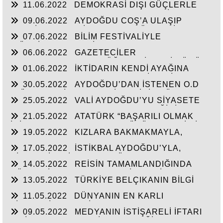
11.06.2022
DEMOKRASİ DIŞI GÜÇLERLE
MÜJDELERİ BEKLİYOR!
GENEL BAŞKAN SULTASINA KARŞI BİR
09.06.2022
AYDOĞDU COŞ’A ULAŞIP
OSMANLI”KALAYCI ŞAMMAS!”
GEÇTİ, BEKLENTİ KAYMAKAM ÖZDEN’İN
07.06.2022
BİLİM FESTİVALİYLE
HİZMETLERİNE ULAŞMASI!
“TÜRKİYE’YE FABRİKA YAPILMIYOR’A
06.06.2022
GAZETECİLER
CEVAP”HİZMETE AÇILAN 41 YENİ FABRİKA!!
DEZENFORMASYONU ÖĞRENDİKLERİ GÜNÜ
01.06.2022
İKTİDARIN KENDİ AYAĞINA
CHP FİİLEN YAŞATTI!!!
SIKMAMASININ YEGANE ÇARESİ VERİLEN
30.05.2022
AYDOĞDU’DAN İSTENEN O.D
SÖZLERİN TUTULMASINDA!!!
T.’ÜN HAYALİ CAM FABRİKASI İÇİN TÜM
25.05.2022
VALİ AYDOĞDU’YU SİYASETE
HAMMADELERE SAHİBİZ!
ALET ETMEK AKSARAY’IN GELECEĞİNİ
21.05.2022
ATATÜRK “BAŞARILI OLMAK
ÇALMAKTIR!!!
İÇİN AYDINLARLA HALKIN DÜŞÜNCELERİ BİR
19.05.2022
KIZLARA BAKMAKMAYLA,
BİRİNE UYGUN OLMALI”
MASAL’LARDAN KURTARILARAK GERÇEK
17.05.2022
İSTİKBAL AYDOĞDU’YLA,
TARİH ÖĞRETİLEN GENÇLİK!!!
SİYASTÇİLERİN GENEL BÜTÇEDEN %2-4 FAZLA
14.05.2022
REİSİN TAMAMLANDIĞINDA
YATIRIMI ALMASINDA!!!
KÖHNEYİ MODERN YERLEŞİM YERİNE
13.05.2022
TÜRKİYE BELÇIKANIN BİLGİ
ÇEVİRTECEK ÇEYİZİ
PAYLAŞIMI ANLAŞMASINI ŞANTAJA
11.05.2022
DÜNYANIN EN KARLI
ÇEVİRMESİNİ ENGELLESİN!!!
TİCARETİYLE KABİR AZABINDANDA
09.05.2022
MEDYANIN İSTİŞARELİ İFTARI
KURTULMANINDA REÇETESİ!
VE İŞ-KUR’UN YILIN İLK ÇEYREĞİNDE 3000’E