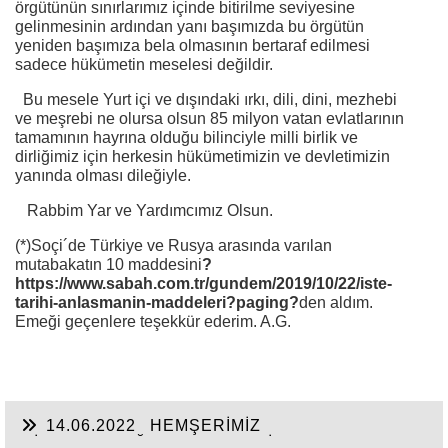
örgütünün sınırlarımız içinde bitirilme seviyesine
gelinmesinin ardından yanı başımızda bu örgütün
yeniden başımıza bela olmasının bertaraf edilmesi
sadece hükümetin meselesi değildir.
Bu mesele Yurt içi ve dışındaki ırkı, dili, dini, mezhebi
ve meşrebi ne olursa olsun 85 milyon vatan evlatlarının
tamamının hayrına olduğu bilinciyle milli birlik ve
dirliğimiz için herkesin hükümetimizin ve devletimizin
yanında olması dileğiyle.
Rabbim Yar ve Yardımcımız Olsun.
(*)Soçi´de Türkiye ve Rusya arasında varılan
mutabakatın 10 maddesini
?
https://www.sabah.com.tr/gundem/2019/10/22/iste-
tarihi-anlasmanin-maddeleri?paging?
den aldım.
Emeği geçenlere teşekkür ederim. A.G.
14.06.2022
HEMŞERİMİZ
HİSARCIKLIOĞLU’NDAN YENİ YATIRIM