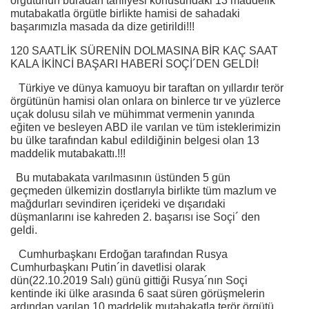
örgütünün buradan tahliyesi konusundaki 13 maddelik
mutabakatla örgütle birlikte hamisi de sahadaki
başarımızla masada da dize getirildi!!!
120 SAATLİK SÜRENİN DOLMASINA BİR KAÇ SAAT
KALA İKİNCİ BAŞARI HABERİ SOÇİ´DEN GELDİ!
Türkiye ve dünya kamuoyu bir taraftan on yıllardır terör
örgütünün hamisi olan onlara on binlerce tır ve yüzlerce
uçak dolusu silah ve mühimmat vermenin yanında
eğiten ve besleyen ABD ile varılan ve tüm isteklerimizin
bu ülke tarafından kabul edildiğinin belgesi olan 13
maddelik mutabakattı.!!!
Bu mutabakata varılmasının üstünden 5 gün
geçmeden ülkemizin dostlarıyla birlikte tüm mazlum ve
mağdurları sevindiren içerideki ve dışarıdaki
düşmanlarını ise kahreden 2. başarısı ise Soçi´ den
geldi.
Cumhurbaşkanı Erdoğan tarafından Rusya
Cumhurbaşkanı Putin´in davetlisi olarak
dün(22.10.2019 Salı) günü gittiği Rusya´nın Soçi
kentinde iki ülke arasında 6 saat süren görüşmelerin
ardından varılan 10 maddelik mutabakatla terör örgütü