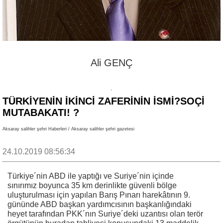
Ali GENÇ
TÜRKIYENIN İKINCI ZAFERININ İSMI?SOÇI
MUTABAKATI! ?
Aksaray salihler şehri Haberleri / Aksaray salihler şehri gazetesi
24.10.2019 08:56:34
Türkiye´nin ABD ile yaptığı ve Suriye´nin içinde
sınırımız boyunca 35 km derinlikte güvenli bölge
uluşturulması için yapılan Barış Pınarı harekâtının 9.
gününde ABD başkan yardımcısının başkanlığındaki
heyet tarafından PKK´nın Suriye´deki uzantısı olan terör