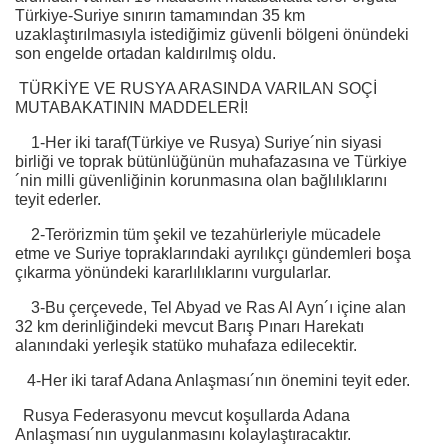
Türkiye-Suriye sınırın tamamından 35 km
uzaklaştırılmasıyla istediğimiz güvenli bölgeni önündeki
son engelde ortadan kaldırılmış oldu.
TÜRKİYE VE RUSYA ARASINDA VARILAN SOÇİ
MUTABAKATININ MADDELERİ!
1-Her iki taraf(Türkiye ve Rusya) Suriye´nin siyasi
birliği ve toprak bütünlüğünün muhafazasına ve Türkiye
´nin milli güvenliğinin korunmasına olan bağlılıklarını
teyit ederler.
2-Terörizmin tüm şekil ve tezahürleriyle mücadele
etme ve Suriye topraklarındaki ayrılıkçı gündemleri boşa
çıkarma yönündeki kararlılıklarını vurgularlar.
3-Bu çerçevede, Tel Abyad ve Ras Al Ayn´ı içine alan
32 km derinliğindeki mevcut Barış Pınarı Harekatı
alanındaki yerleşik statüko muhafaza edilecektir.
4-Her iki taraf Adana Anlaşması´nın önemini teyit eder.
Rusya Federasyonu mevcut koşullarda Adana
Anlaşması´nın uygulanmasını kolaylaştıracaktır.