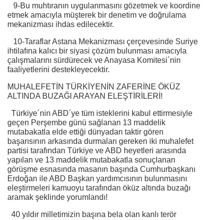
9-Bu muhtıranın uygulanmasını gözetmek ve koordine
etmek amacıyla müşterek bir denetim ve doğrulama
mekanizması ihdas edilecektir.
10-Taraflar Astana Mekanizması çerçevesinde Suriye
ihtilafına kalıcı bir siyasi çözüm bulunması amacıyla
çalışmalarını sürdürecek ve Anayasa Komitesi´nin
faaliyetlerini destekleyecektir.
MUHALEFETİN TÜRKİYENİN ZAFERİNE ÖKÜZ
ALTINDA BUZAĞI ARAYAN ELEŞTİRİLERİ!
Türkiye´nin ABD´ye tüm isteklerini kabul ettirmesiyle
geçen Perşembe günü sağlanan 13 maddelik
mutabakatla elde ettiği dünyadan taktir gören
başarısının arkasında durmaları gereken iki muhalefet
partisi tarafından Türkiye ve ABD heyetleri arasında
yapılan ve 13 maddelik mutabakatla sonuçlanan
görüşme esnasında masanın başında Cumhurbaşkanı
Erdoğan ile ABD Başkan yardımcısının bulunmasını
eleştirmeleri kamuoyu tarafından öküz altında buzağı
aramak şeklinde yorumlandı!
40 yıldır milletimizin başına bela olan kanlı terör