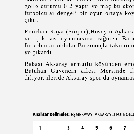
golle durumu 0-2 yaptı ve maç bu skor
futbolcular dengeli bir oyun ortaya ko
çıktı.
Emirhan Kaya (Stoper),Hüseyin Aybars
ve çok az oynamasına rağmen Bat
futbolcular oldular.Bu sonuçla takımım
ye çıkardı.
Babası Aksaray armutlu köyünden emek
Batuhan Güvençin ailesi Mersinde ik
diliyor, ileride Aksaray spor da oynamas
Anahtar Kelimeler:
EŞMEKAYAYI
AKSARAYLI
FUTBOLC
1
2
3
4
5
6
7