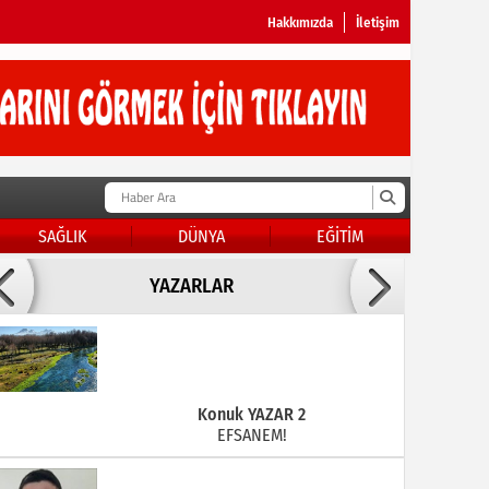
Hakkımızda
İletişim
SAĞLIK
DÜNYA
EĞİTİM
Doç Dr.İbrahim BAYKAN
YAZARLAR
KADER DİYEMEZSİN SEN KENDİN ETTİN
Konuk YAZAR 2
EFSANEM!