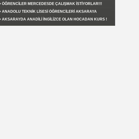
AKSARAY'DA YAPILACAK !
ÖĞRENCİLER MERCEDESDE ÇALIŞMAK İSTİYORLAR!!!
ANADOLU TEKNİK LİSESİ ÖĞRENCİLERİ AKSARAYA
FAYDALI OLMAK İSTİYORLAR.!!!
AKSARAYDA ANADİLİ İNGİLİZCE OLAN HOCADAN KURS !
Şahin KAPLAN
RUSYA’nın MAHREM ALANI
Serdar Adem İşler
Rus Ordusu Sokak Savaşına Çekilmeli /
Diyalektik Bakış
Nurettin Kolbasi
DUNYADA BULAMAN TADI .AYRILIK COK ACCI