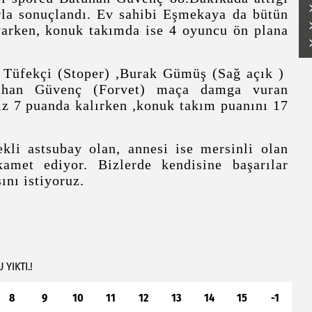
la sonuçlandı. Ev sahibi Eşmekaya da bütün
yarken, konuk takımda ise 4 oyuncu ön plana
 Tüfekçi (Stoper) ,Burak Gümüş (Sağ açık )
uhan Güvenç (Forvet) maça damga vuran
ız 7 puanda kalırken ,konuk takım puanını 17
li astsubay olan, annesi ise mersinli olan
amet ediyor. Bizlerde kendisine başarılar
ını istiyoruz.
U
YIKTI.!
8
9
10
11
12
13
14
15
-1