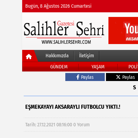
Bugün, 8 Ağustos 2026 Cumartesi
Hakkımızda
İletişim
GÜNDEM
YAŞAM
POLİ
Paylas
Paylas
EŞMEKAYAYI AKSARAYLI FUTBOLCU YIKTI.!
Tarih: 27.12.2021 08:16:00
0 Yorum