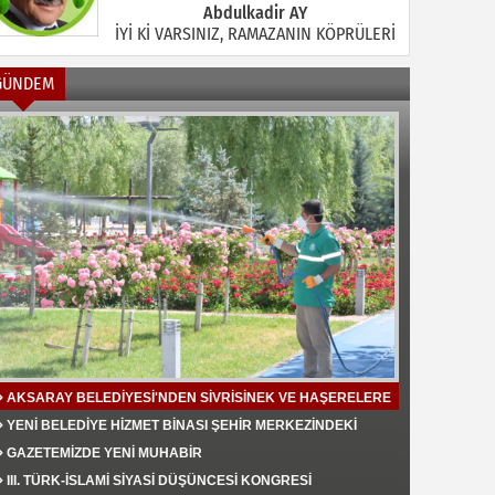
Abdulkadir AY
İYİ Kİ VARSINIZ, RAMAZANIN KÖPRÜLERİ
GÜNDEM
Halil MANUŞ
“BİR HIYAR ARANIYOR”
Mahmut Çiçekdağı
Müslüman Nasıl Olmalı
AKSARAY BELEDİYESİ'NDEN SİVRİSİNEK VE HAŞERELERE
KARŞI ETKİN MÜCADELE
YENİ BELEDİYE HİZMET BİNASI ŞEHİR MERKEZİNDEKİ
TRAFİK YOĞUNLUĞU AZALTTI
Yavuz Bayram Çalışkan
GAZETEMİZDE YENİ MUHABİR
RAHMAN VE RAHİM OLAN ALLAH
III. TÜRK-İSLAMİ SİYASİ DÜŞÜNCESİ KONGRESİ