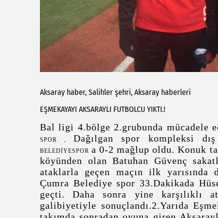
Aksaray haber, Salihler şehri, Aksaray haberleri
EŞMEKAYAYI AKSARAYLI FUTBOLCU YIKTI.!
Bal ligi 4.bölge 2.grubunda mücadele 
Dağılgan spor kompleksi dı
SPOR ,
a 0-2 mağlup oldu. Konuk ta
BELEDİYESPOR
köyünden olan Batuhan Güvenç sakatlı
ataklarla geçen maçın ilk yarısında
Çumra Belediye spor 33.Dakikada
Hüse
geçti. Daha sonra yine karşılıklı a
galibiyetiyle sonuçlandı.2.Yarıda Eş
takımda sonradan oyuna giren Aksarayl