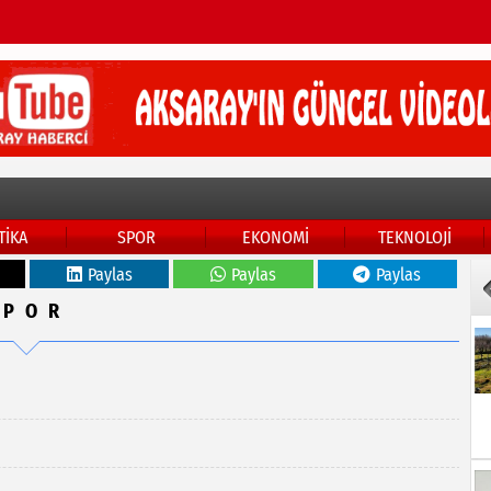
TİKA
SPOR
EKONOMİ
TEKNOLOJİ
Paylas
Paylas
Paylas
SPOR