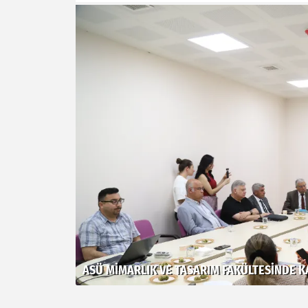
ASÜ MIMARLIK VE TASARIM FAKÜLTESINDE KA