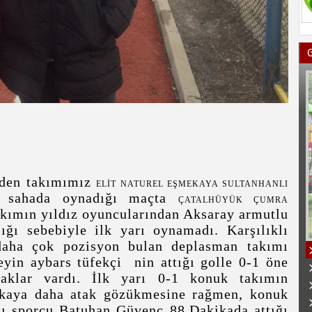
eden takımımız
ELİT NATUREL EŞMEKAYA SULTANHANLI
ş sahada oynadığı maçta
ÇATALHÜYÜK ÇUMRA
kımın yıldız oyuncularından Aksaray armutlu
ğı sebebiyle ilk yarı oynamadı. Karşılıklı
 daha çok pozisyon bulan deplasman takımı
yin aybars tüfekçi nin attığı golle 0-1 öne
taklar vardı. İlk yarı 0-1 konuk takımın
mekaya daha atak gözükmesine rağmen, konuk
ı sporcu Batuhan Güvenç 88.Dakikada attığı