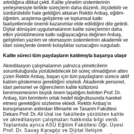
artırdığına dikkat çekti. Kalite yönetim sistemlerinin
yerleşmesiyle birlikte süreçlerin daha düzenli, ölçülebilir ve
sürdürülebilir hale geldiğini aktaran Rektör Arıbaş, eğitim-
öğretim, araştırma-geliştirme ve toplumsal katkı
faaliyetlerinde önemli kazanımlar elde edildiğini dile getirdi.
Dijital dönüşüm uygulamalarının kalite süreçlerinin daha
etkin yürütülmesine katkı sağlayacağına değinen Arıbaş,
geliştirilen yazılım ve otomasyon sistemlerinin akademik ve
idari süreçlerde önemli kolaylıklar sunacağını vurguladı.
Kalite süreci tüm paydaşların katılımıyla başarıya ulaşır
Akreditasyon çalışmalarının yalnızca yöneticilerin
sorumluluğunda yürütülebilecek bir süreç olmadığının altını
çizen Rektör Arıbaş, başarı için tüm paydaşların sürece aktif
katılım göstermesi gerektiğini söyledi. Akademik personel,
idari personel ve öğrencilerin kalite kültürünü
benimsemesinin büyük önem taşıdığını belirten Prof. Dr.
Arıbaş, tüm birimlerin ortak hedef doğrultusunda hareket
etmesi gerektiğini sözlerine ekledi. Rektör Arıbaş’ın
konuşmasının ardından Mimarlık ve Tasarım Fakültesi
Dekanı Prof. Dr. Ali Ural
ise fakültede yürütülen kalite
ve akreditasyon çalışmaları hakkında bilgi verdi.
Toplantıda ayrıca ASÜ Eğitim Fakültesi Öğr. Üyesi
Prof. Dr. Savaş Karagöz ve Dijital İletişim