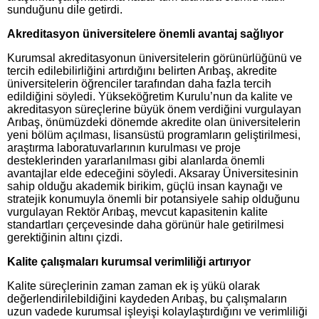
sunduğunu dile getirdi.
Akreditasyon üniversitelere önemli avantaj sağlıyor
Kurumsal akreditasyonun üniversitelerin görünürlüğünü ve
tercih edilebilirliğini artırdığını belirten Arıbaş, akredite
üniversitelerin öğrenciler tarafından daha fazla tercih
edildiğini söyledi. Yükseköğretim Kurulu’nun da kalite ve
akreditasyon süreçlerine büyük önem verdiğini vurgulayan
Arıbaş, önümüzdeki dönemde akredite olan üniversitelerin
yeni bölüm açılması, lisansüstü programların geliştirilmesi,
araştırma laboratuvarlarının kurulması ve proje
desteklerinden yararlanılması gibi alanlarda önemli
avantajlar elde edeceğini söyledi. Aksaray Üniversitesinin
sahip olduğu akademik birikim, güçlü insan kaynağı ve
stratejik konumuyla önemli bir potansiyele sahip olduğunu
vurgulayan Rektör Arıbaş, mevcut kapasitenin kalite
standartları çerçevesinde daha görünür hale getirilmesi
gerektiğinin altını çizdi.
Kalite çalışmaları kurumsal verimliliği artırıyor
Kalite süreçlerinin zaman zaman ek iş yükü olarak
değerlendirilebildiğini kaydeden Arıbaş, bu çalışmaların
uzun vadede kurumsal işleyişi kolaylaştırdığını ve verimliliği