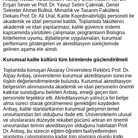
Erşan Sever ve Prof. Dr. Yavuz Selim Çakmak, Genel
Sekreter Ahmet Bülbül, Mimarlık ve Tasarım Fakültesi
Dekanı Prof. Dr. Ali Ural, Kalite Koordinatörlüğü personeli ile
akademik ve idari personel katıldı. Toplantıda fakültenin
akademik ve idari yapılanması, kalite güvence sistemi
kapsamında yürütülen çalışmalar, programların Bologna
kriterlerine uyumu, dijitalleşme uygulamaları, kurumsal
performans göstergeleri ve akreditasyon süreçlerinde
gelinen aşama ele alındı.
Kurumsal kalite kültürü tüm birimlerde güçlendirilmeli
Toplantıda konuşan Aksaray Üniversitesi Rektörü Prof. Dr.
Alpay Arıbaş, üniversitenin kurumsal akreditasyon sürecine
ilişkin değerlendirmelerde bulundu. Kurumsal akreditasyon
belgesinin alınmasında akademik ve idari personelin önemli
katkılar sunduğunu belirten Arıbaş, emeği geçen tüm
personele teşekkür etti. Akreditasyonun yalnızca bir belge
alma süreci olarak görülmemesi gerektiğini kaydeden
Arıbaş, kalite standartlarının kurumsal gelişimin temel
unsurlarından biri olduğunu ifade etti. Üniversitelerin ulusal
ve uluslararası düzeyde rekabet gücünü artıran en önemli
unsurlardan birinin akreditasyon olduğunu hatırlatan Prof.
Dr. Arıbaş, bu sürecin eğitim-öğretim faaliyetlerinden
araştırma çalışmalarına kadar tüm alanlara olumlu katkı