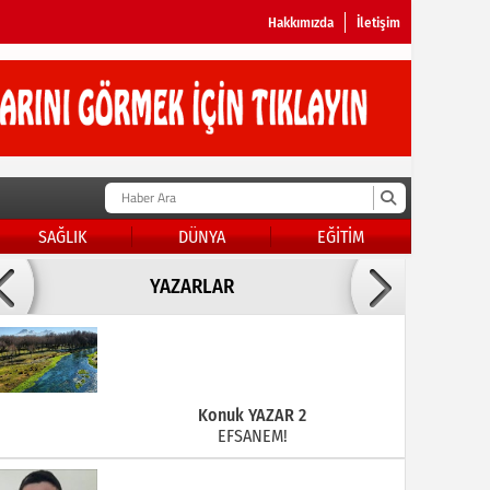
Hakkımızda
İletişim
SAĞLIK
DÜNYA
EĞİTİM
Doç Dr.İbrahim BAYKAN
YAZARLAR
KADER DİYEMEZSİN SEN KENDİN ETTİN
Konuk YAZAR 2
EFSANEM!