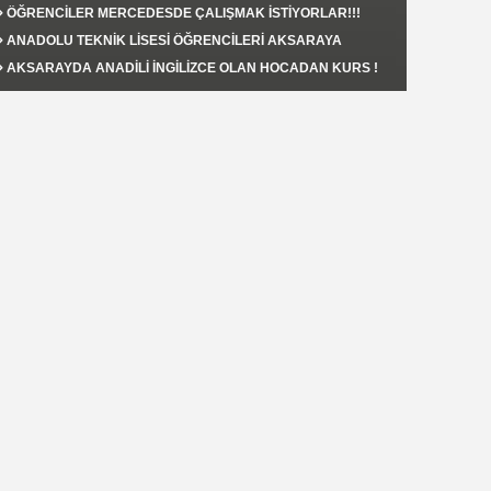
AKSARAY'DA YAPILACAK !
ÖĞRENCİLER MERCEDESDE ÇALIŞMAK İSTİYORLAR!!!
ANADOLU TEKNİK LİSESİ ÖĞRENCİLERİ AKSARAYA
FAYDALI OLMAK İSTİYORLAR.!!!
AKSARAYDA ANADİLİ İNGİLİZCE OLAN HOCADAN KURS !
Şahin KAPLAN
RUSYA’nın MAHREM ALANI
Serdar Adem İşler
Rus Ordusu Sokak Savaşına Çekilmeli /
Diyalektik Bakış
Nurettin Kolbasi
DUNYADA BULAMAN TADI .AYRILIK COK ACCI