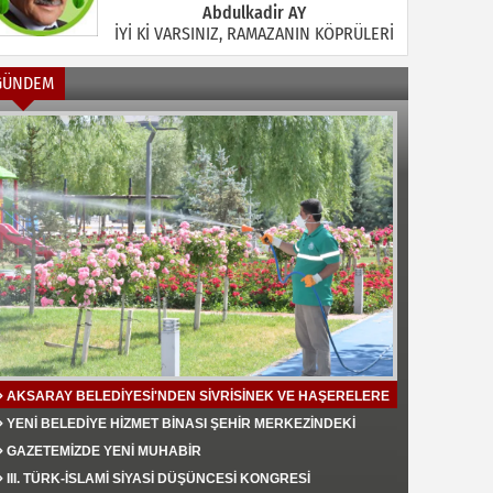
Abdulkadir AY
İYİ Kİ VARSINIZ, RAMAZANIN KÖPRÜLERİ
GÜNDEM
Halil MANUŞ
“BİR HIYAR ARANIYOR”
Mahmut Çiçekdağı
Müslüman Nasıl Olmalı
AKSARAY BELEDİYESİ'NDEN SİVRİSİNEK VE HAŞERELERE
KARŞI ETKİN MÜCADELE
YENİ BELEDİYE HİZMET BİNASI ŞEHİR MERKEZİNDEKİ
TRAFİK YOĞUNLUĞU AZALTTI
Yavuz Bayram Çalışkan
GAZETEMİZDE YENİ MUHABİR
RAHMAN VE RAHİM OLAN ALLAH
III. TÜRK-İSLAMİ SİYASİ DÜŞÜNCESİ KONGRESİ