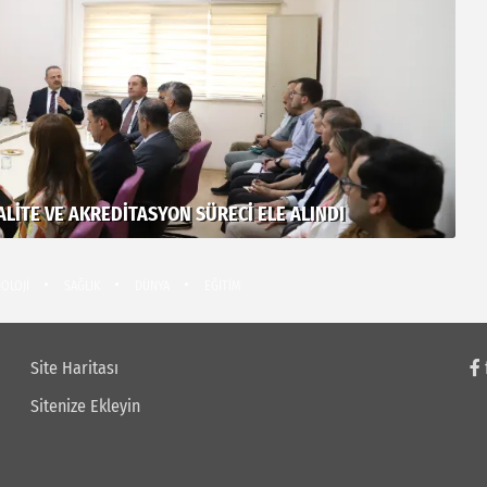
LITE VE AKREDITASYON SÜRECI ELE ALINDI
AS
OLOJİ
SAĞLIK
DÜNYA
EĞİTİM
Site Haritası
Sitenize Ekleyin