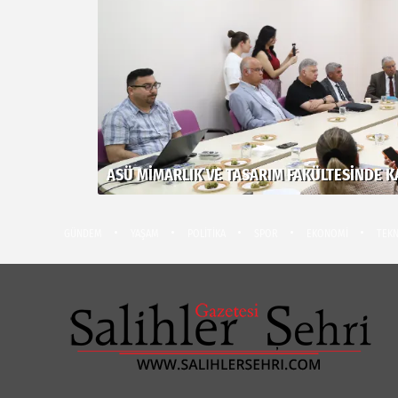
ASÜ MIMARLIK VE TASARIM FAKÜLTESINDE KA
GÜNDEM
YAŞAM
POLİTİKA
SPOR
EKONOMİ
TEKN