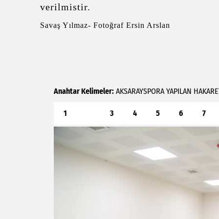
verilmistir.
Savaş Yılmaz- Fotoğraf Ersin Arslan
Anahtar Kelimeler:
AKSARAYSPORA
YAPILAN
HAKARE
1
2
3
4
5
6
7