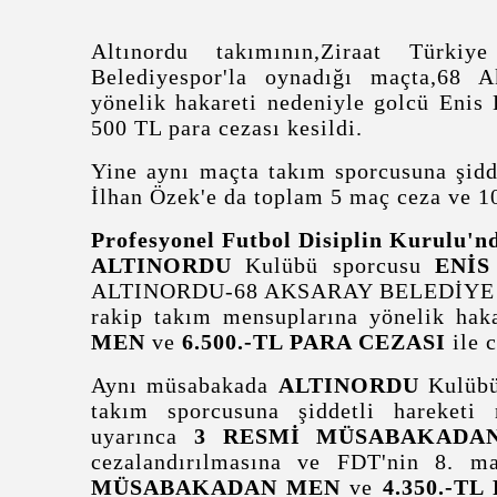
Altınordu takımının,Ziraat Türk
Belediyespor'la oynadığı maçta,68 
yönelik hakareti nedeniyle golcü Enis
500 TL para cezası kesildi.
Yine aynı maçta takım sporcusuna şidd
İlhan Özek'e da toplam 5 maç ceza ve 10
Profesyonel Futbol Disiplin Kurulu'
ALTINORDU
Kulübü sporcusu
ENİS
ALTINORDU-68 AKSARAY BELEDİYE SPO
rakip takım mensuplarına yönelik hak
MEN
ve
6.500.-TL PARA CEZASI
ile 
Aynı müsabakada
ALTINORDU
Kulübü
takım sporcusuna şiddetli hareketi
uyarınca
3 RESMİ MÜSABAKADA
cezalandırılmasına ve FDT'nin 8. m
MÜSABAKADAN MEN
ve
4.350.-TL