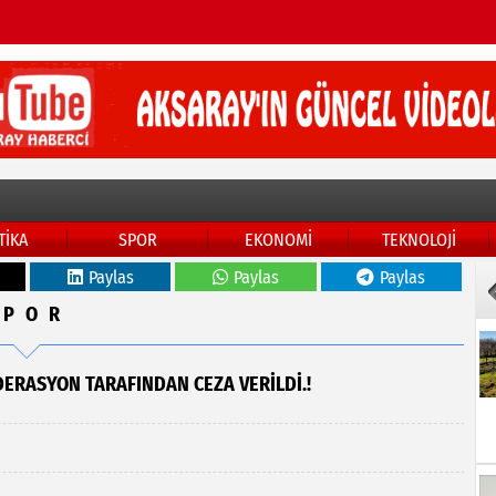
TİKA
SPOR
EKONOMİ
TEKNOLOJİ
Paylas
Paylas
Paylas
SPOR
ERASYON TARAFINDAN CEZA VERİLDİ.!