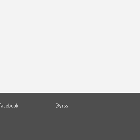
RAMAZANIN ÖNEMİ
Cemalettin ÖZTÜRK
KİMİN UMURUNDA
Ü SOSYAL BILIMLER MESLEK YÜKSEKOKULUNDA GÖREV DEĞI
Kuddusi Bakar
AKSARAYLI OLMAK ELİMDE DEĞİLDİ
facebook
rss
Hakan Yalvaç
ADNAN MENDERES....