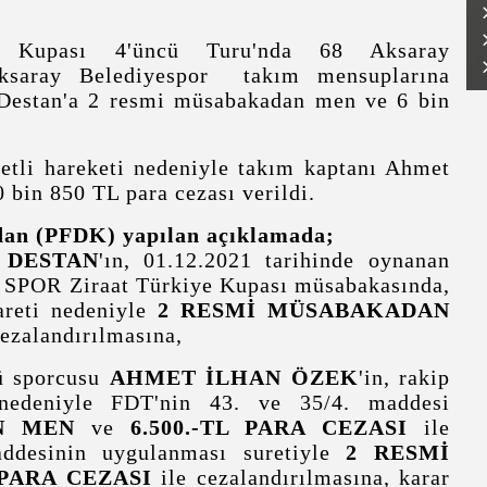
iye Kupası 4'üncü Turu'nda 68 Aksaray
Aksaray Belediyespor takım mensuplarına
 Destan'a 2 resmi müsabakadan men ve 6 bin
etli hareketi nedeniyle takım kaptanı Ahmet
 bin 850 TL para cezası verildi.
ndan (PFDK) yapılan açıklamada;
 DESTAN
'ın, 01.12.2021 tarihinde oynanan
R Ziraat Türkiye Kupası müsabakasında,
areti nedeniyle
2 RESMİ MÜSABAKADAN
cezalandırılmasına,
 sporcusu
AHMET İLHAN ÖZEK
'in, rakip
 nedeniyle FDT'nin 43. ve 35/4. maddesi
N MEN
ve
6.500.-TL PARA CEZASI
ile
addesinin uygulanması suretiyle
2 RESMİ
 PARA
CEZASI
ile cezalandırılmasına, karar