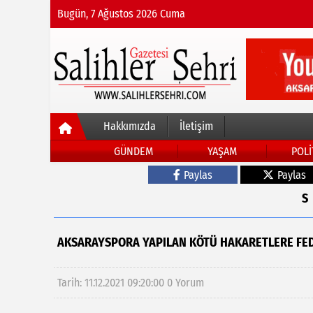
Bugün, 7 Ağustos 2026 Cuma
Hakkımızda
İletişim
GÜNDEM
YAŞAM
POLİ
Paylas
Paylas
AKSARAYSPORA YAPILAN KÖTÜ HAKARETLERE FED
Tarih: 11.12.2021 09:20:00
0 Yorum