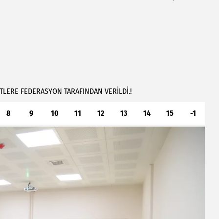
TLERE
FEDERASYON
TARAFINDAN
VERİLDİ.!
8
9
10
11
12
13
14
15
-1