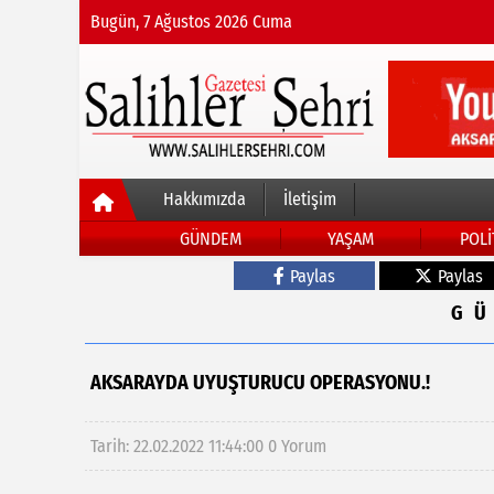
Bugün, 7 Ağustos 2026 Cuma
Hakkımızda
İletişim
GÜNDEM
YAŞAM
POLİ
Paylas
Paylas
G
AKSARAYDA UYUŞTURUCU OPERASYONU.!
Tarih: 22.02.2022 11:44:00
0 Yorum