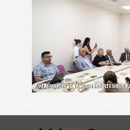
ASÜ MIMARLIK VE TASARIM FAKÜLTESINDE KA
GÜNDEM
YAŞAM
POLİTİKA
SPOR
EKONOMİ
TEKN