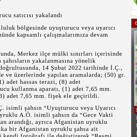
r
rucu satıcısı yakalandı
luluk bölgesinde uyuşturucu veya uyarıcı
önünde kapsamlı çalışmalarımıza devam
unda, Merkez ilçe mülki sınırları içerisinde
n şahısların yakalanmasına yönelik
doğrultusunda, 14 Şubat 2022 tarihinde İ.Ç.,
de ve üzerlerinde yapılan aramalarda; (50) gr.
) adet hassas terazi, (8) adet
rucu kullanma aparatı, (1) adet 7,65 mm.
3) adet 7,65 mm. fişek ele geçirildi.
Ç. isimli şahsın “Uyuşturucu veya Uyarıcı
yruklu A.Ö. isimli şahsın da “Gece Vakti
n arandığı, ayrıca Afganistan uyruklu
ka bir Afganistan uyruklu şahsa ait
kendi fotoğrafı ile değiştirerek “Resmi