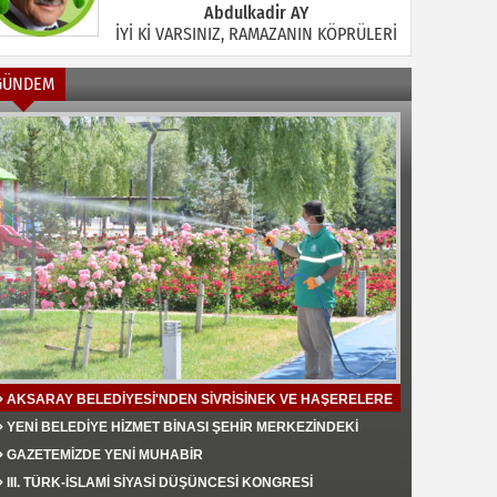
Abdulkadir AY
İYİ Kİ VARSINIZ, RAMAZANIN KÖPRÜLERİ
GÜNDEM
Halil MANUŞ
“BİR HIYAR ARANIYOR”
Mahmut Çiçekdağı
Müslüman Nasıl Olmalı
AKSARAY BELEDİYESİ'NDEN SİVRİSİNEK VE HAŞERELERE
KARŞI ETKİN MÜCADELE
YENİ BELEDİYE HİZMET BİNASI ŞEHİR MERKEZİNDEKİ
TRAFİK YOĞUNLUĞU AZALTTI
Yavuz Bayram Çalışkan
GAZETEMİZDE YENİ MUHABİR
RAHMAN VE RAHİM OLAN ALLAH
III. TÜRK-İSLAMİ SİYASİ DÜŞÜNCESİ KONGRESİ