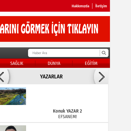
Hakkımızda
İletişim
SAĞLIK
DÜNYA
EĞİTİM
Doç Dr.İbrahim BAYKAN
YAZARLAR
KADER DİYEMEZSİN SEN KENDİN ETTİN
Konuk YAZAR 2
EFSANEM!