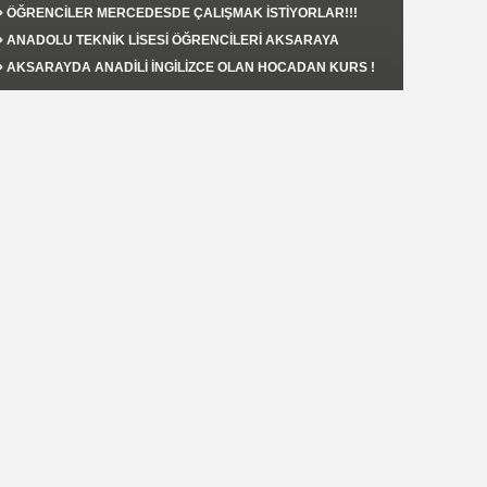
AKSARAY'DA YAPILACAK !
ÖĞRENCİLER MERCEDESDE ÇALIŞMAK İSTİYORLAR!!!
ANADOLU TEKNİK LİSESİ ÖĞRENCİLERİ AKSARAYA
FAYDALI OLMAK İSTİYORLAR.!!!
AKSARAYDA ANADİLİ İNGİLİZCE OLAN HOCADAN KURS !
Şahin KAPLAN
RUSYA’nın MAHREM ALANI
Serdar Adem İşler
Rus Ordusu Sokak Savaşına Çekilmeli /
Diyalektik Bakış
Nurettin Kolbasi
DUNYADA BULAMAN TADI .AYRILIK COK ACCI