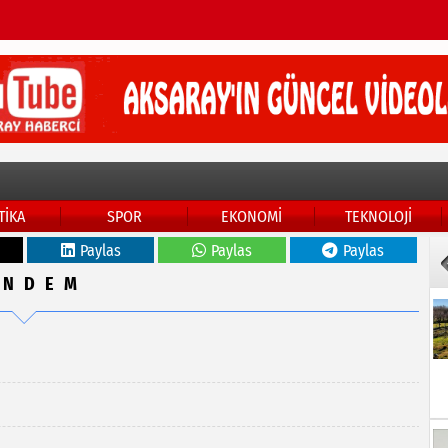
TİKA
SPOR
EKONOMİ
TEKNOLOJİ
Paylas
Paylas
Paylas
ÜNDEM