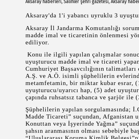
Aksaray haberleri, Salihler şehri gazetesi, Aksaray habe
Aksaray'da 1'i yabancı uyruklu 3 uyuştu
Aksaray İl Jandarma Komutanlığı sorum
madde imal ve ticaretinin önlenmesi y
ediliyor.
Konu ile ilgili yapılan çalışmalar sonuc
uyuşturucu madde imal ve ticareti yapa
Cumhuriyet Başsavcılığının talimatları 
A.Ş. ve A.Ö. isimli şüphelilerin evlerin
metamfetamin, bir miktar kubar esrar, (1
uyuşturucu/uyarıcı hap, (5) adet uyuştu
çapında ruhsatsız tabanca ve şarjör ile (
Şüphelilerin yapılan sorgulamasında; İ.
Madde Ticareti” suçundan, Afganistan u
Konuttan veya İşyerinde Yağma” suçunda
şahsın aranmasının olması sebebiyle baş
“Uluslararası Koruma Kimlik Belgesi”ni 