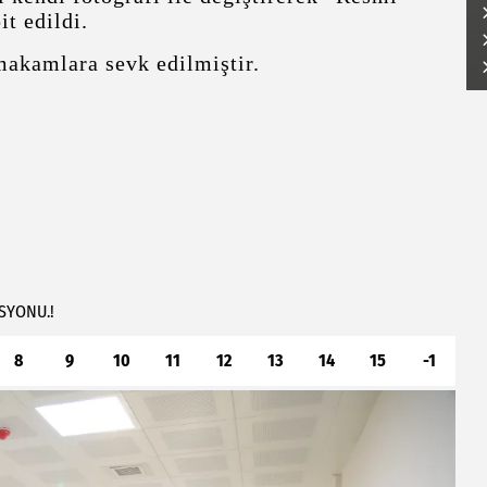
it edildi.
 makamlara sevk edilmiştir.
SYONU.!
8
9
10
11
12
13
14
15
-1