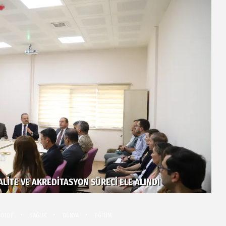
LITE VE AKREDITASYON SÜRECI ELE ALINDI
AS
OLOJİ
SAĞLIK
DÜNYA
EĞİTİM