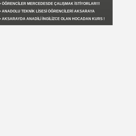
AKSARAY'DA YAPILACAK !
ÖĞRENCİLER MERCEDESDE ÇALIŞMAK İSTİYORLAR!!!
ANADOLU TEKNİK LİSESİ ÖĞRENCİLERİ AKSARAYA
FAYDALI OLMAK İSTİYORLAR.!!!
AKSARAYDA ANADİLİ İNGİLİZCE OLAN HOCADAN KURS !
Şahin KAPLAN
RUSYA’nın MAHREM ALANI
Serdar Adem İşler
Rus Ordusu Sokak Savaşına Çekilmeli /
Diyalektik Bakış
Nurettin Kolbasi
DUNYADA BULAMAN TADI .AYRILIK COK ACCI