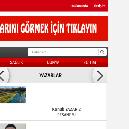
Hakkımızda
İletişim
SAĞLIK
DÜNYA
EĞİTİM
Doç Dr.İbrahim BAYKAN
YAZARLAR
KADER DİYEMEZSİN SEN KENDİN ETTİN
Konuk YAZAR 2
EFSANEM!