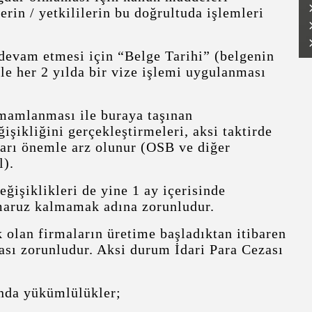
erin / yetkililerin bu doğrultuda işlemleri
n devam etmesi için “Belge Tarihi” (belgenin
 ile her 2 yılda bir vize işlemi uygulanması
amamlanması ile buraya taşınan
işikliğini gerçekleştirmeleri, aksi taktirde
ları önemle arz olunur (OSB ve diğer
l).
ğişiklikleri de yine 1 ay içerisinde
 maruz kalmamak adına zorunludur.
 olan firmaların üretime başladıktan itibaren
ması zorunludur. Aksi durum İdari Para Cezası
ında yükümlülükler;