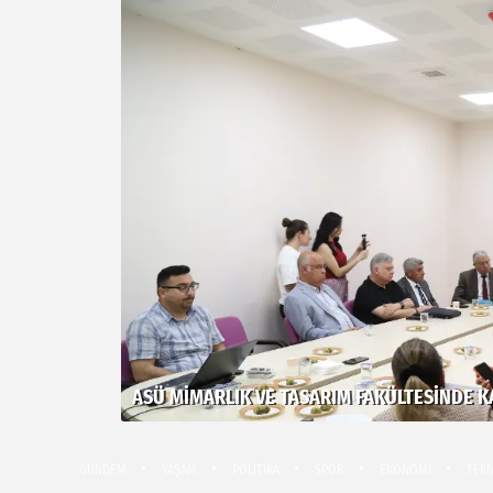
ASÜ MIMARLIK VE TASARIM FAKÜLTESINDE KA
GÜNDEM
YAŞAM
POLİTİKA
SPOR
EKONOMİ
TEKN