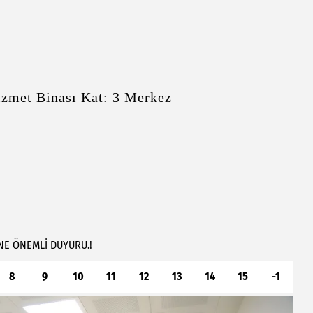
Ek-3 Hizmet Binası Kat: 3 Merkez
NE
ÖNEMLİ
DUYURU.!
8
9
10
11
12
13
14
15
-1