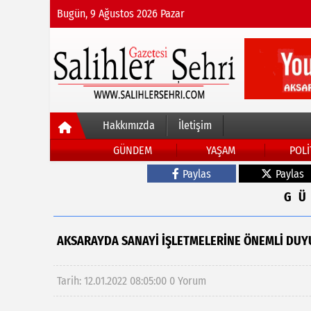
Bugün, 9 Ağustos 2026 Pazar
Hakkımızda
İletişim
GÜNDEM
YAŞAM
POLİ
Paylas
Paylas
G
AKSARAYDA SANAYİ İŞLETMELERİNE ÖNEMLİ DUY
Tarih: 12.01.2022 08:05:00
0 Yorum