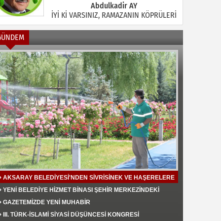
Abdulkadir AY
İYİ Kİ VARSINIZ, RAMAZANIN KÖPRÜLERİ
GÜNDEM
Halil MANUŞ
“BİR HIYAR ARANIYOR”
Mahmut Çiçekdağı
Müslüman Nasıl Olmalı
AKSARAY BELEDİYESİ'NDEN SİVRİSİNEK VE HAŞERELERE
KARŞI ETKİN MÜCADELE
YENİ BELEDİYE HİZMET BİNASI ŞEHİR MERKEZİNDEKİ
TRAFİK YOĞUNLUĞU AZALTTI
Yavuz Bayram Çalışkan
GAZETEMİZDE YENİ MUHABİR
RAHMAN VE RAHİM OLAN ALLAH
III. TÜRK-İSLAMİ SİYASİ DÜŞÜNCESİ KONGRESİ