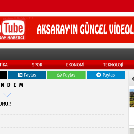
TİKA
SPOR
EKONOMİ
TEKNOLOJİ
Paylas
Paylas
Paylas
ÜNDEM
URU.!