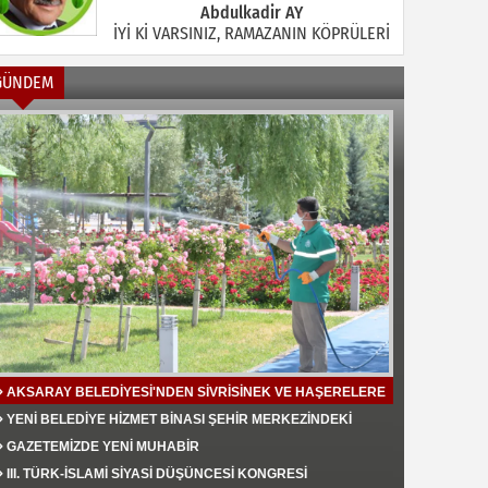
Abdulkadir AY
İYİ Kİ VARSINIZ, RAMAZANIN KÖPRÜLERİ
GÜNDEM
Halil MANUŞ
“BİR HIYAR ARANIYOR”
Mahmut Çiçekdağı
Müslüman Nasıl Olmalı
AKSARAY BELEDİYESİ'NDEN SİVRİSİNEK VE HAŞERELERE
KARŞI ETKİN MÜCADELE
YENİ BELEDİYE HİZMET BİNASI ŞEHİR MERKEZİNDEKİ
TRAFİK YOĞUNLUĞU AZALTTI
Yavuz Bayram Çalışkan
GAZETEMİZDE YENİ MUHABİR
RAHMAN VE RAHİM OLAN ALLAH
III. TÜRK-İSLAMİ SİYASİ DÜŞÜNCESİ KONGRESİ