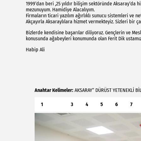
1999’dan beri ,25 yıldır bilişim sektöründe Aksaray’da h
mezunuyum. Hamidiye Alacalıyım.
Firmaların ticari yazılım ağırlıklı sunucu sistemleri ve
Akçayırla Aksaraylılara hizmet vermekteyiz. Sizleri bir 
Bizlerde kendisine başarılar diliyoruz. Gençlerin ve Mes
konusunda ağabeyleri konumunda olan Ferit Dik ustamızı
Habip Ali
Anahtar Kelimeler:
AKSARAY”
DÜRÜST
YETENEKLİ
Bİ
1
2
3
4
5
6
7