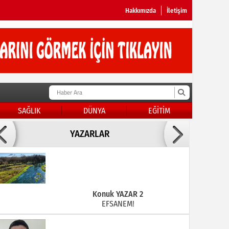
Hakkımızda
İletişim
SAĞLIK
DÜNYA
EĞİTİM
Doç Dr.İbrahim BAYKAN
YAZARLAR
KADER DİYEMEZSİN SEN KENDİN ETTİN
Konuk YAZAR 2
EFSANEM!