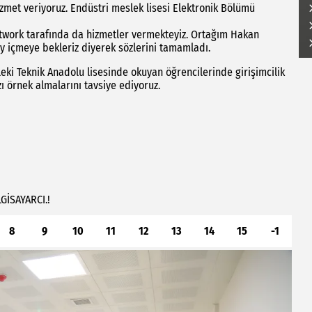
izmet veriyoruz. Endüstri meslek lisesi Elektronik Bölümü
 network tarafında da hizmetler vermekteyiz. Ortağım Hakan
çay içmeye bekleriz diyerek sözlerini tamamladı.
leki Teknik Anadolu lisesinde okuyan öğrencilerinde girişimcilik
 örnek almalarını tavsiye ediyoruz.
LGİSAYARCI.!
8
9
10
11
12
13
14
15
-1