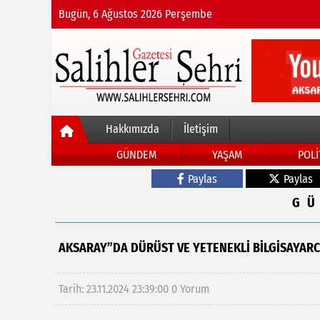
Bugün, 6 Ağustos 2026 Perşembe
Hakkımızda
İletişim
GÜNDEM
YAŞAM
POLİ
Paylas
Paylas
G
AKSARAY”DA DÜRÜST VE YETENEKLİ BİLGİSAYARCI
Tarih: 23.11.2024 23:39:00
0 Yorum