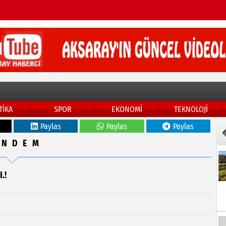
TİKA
SPOR
EKONOMİ
TEKNOLOJİ
Paylas
Paylas
Paylas
ÜNDEM
.!