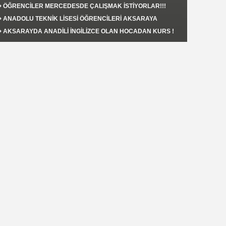
AKSARAY'DA YAPILACAK !
ÖĞRENCİLER MERCEDESDE ÇALIŞMAK İSTİYORLAR!!!
ANADOLU TEKNİK LİSESİ ÖĞRENCİLERİ AKSARAYA
FAYDALI OLMAK İSTİYORLAR.!!!
AKSARAYDA ANADİLİ İNGİLİZCE OLAN HOCADAN KURS !
Şahin KAPLAN
RUSYA’nın MAHREM ALANI
Serdar Adem İşler
Rus Ordusu Sokak Savaşına Çekilmeli /
Diyalektik Bakış
Nurettin Kolbasi
DUNYADA BULAMAN TADI .AYRILIK COK ACCI