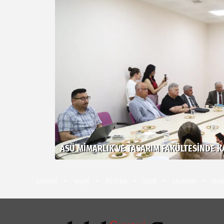
ASÜ MIMARLIK VE TASARIM FAKÜLTESINDE KA
GÜNDEM
YAŞAM
POLİTİKA
SPOR
EKONOMİ
TEKN