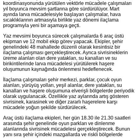
koordinasyonunda yürütülen vektörle mücadele çalışmaları
yıl boyunca mevsim şartlarına göre sürdürülüyor. Mart
ayında larva mücadelesiyle başlayan çalışmalar, hava
sıcaklıklarının artmasıyla birlikte yaz dönemi ilaçlama
programıyla yeni bir aşamaya geçti.
Yaz mevsimi boyunca sürecek çalışmalarda 6 araç üstü
ekipman ve 12 mobil ekip görev yapacak. Ekipler, şehir
genelindeki 48 mahallede düzenli olarak kesintisiz bir
ilaçlama çalışması gerçekleştirecek. Ayrıca sivrisineklerin
üreme alanları olan dere yatakları, su kanalları ve su
birikintilerinde larva mücadelesi yürütülerek haşere
oluşumunun kaynağında önlenmesi hedeflenecek.
İlaçlama çalışmaları şehir merkezi, parklar, çocuk oyun
alanları, yürüyüş yolları, yeşil alanlar, dere yatakları, su
kanalları ve haşere oluşumuna elverişli bölgelerde periyodik
olarak uygulanacak. Özellikle yaz aylarında artış gösteren
sivrisinek, karasinek ve diğer zararlı haşerelere karşı
mücadele yoğun şekilde sürdürülecek.
Araç üstü ilaçlama ekipleri, her gün 18.30 ile 21.30 saatleri
arasında şehir genelinde oyun parkları ve dinlenme
alanlarında sivrisinek mücadelesi gerçekleştirecek. Bunun
yanı sıra şehir içindeki mazgallarda ve riskli bölgelerde