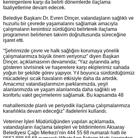
kemirgenlere karşı da belirli dönemlerde ilaçlama
faaliyetlerine devam edecek.
Belediye Başkanı Dr. Evren Dinçer, vatandaşların sağlıklı ve
huzurlu bir çevrede yaşamalarını sağlamak amacıyla
çalışmaların kesintisiz sürdüğünü belirterek ilaçlama
programının belirlenen takvim doğrultusunda süreceğine
işaret etti.
“Şehrimizde çevre ve halk sağlığını korumaya yönelik
çalışmalarımıza büyük önem veriyoruz” diyen Başkan
Dinçer, açıklamasının devamında; “Yaz aylarında artış
gösteren sivrisinek ve haşerelere karşı ekiplerimiz sahada
yoğun bir şekilde görev yapıyor. Yıl boyunca sürdürdüğümüz
mücadeleyi sıcak havaların etkisiyle daha da artırdık.
Amacımız vatandaşlarımızın parklarımızda, yeşil
alanlarımızda ve yaşam alanlarında daha sağlıklı ve
konforlu vakit geçirmelerini sağlamak. Bu kapsamda 48
mahallemizde planlı ve periyodik ilaçlama çalışmalarımıza
kararlılıkla devam edeceğiz” ifadelerini kullandı.
Veteriner İşleri Müdürlüğünden yapılan açıklamada,
vatandaşların ilaçlama talepleri ve bildirimlerini Aksaray
Belediyesi Çağrı Merkezi’nin 444 55 68 numaralı hattı ile