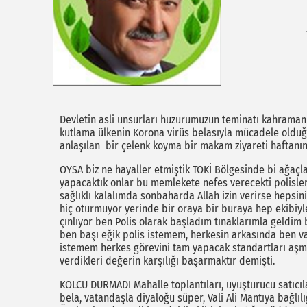
Devletin asli unsurları huzurumuzun teminatı kahraman Tü
kutlama ülkenin Korona virüs belasıyla mücadele old
anlaşılan bir çelenk koyma bir makam ziyareti haftanın 
OYSA biz ne hayaller etmiştik TOKİ Bölgesinde bi ağaçla
yapacaktık onlar bu memlekete nefes verecekti polisler
sağlıklı kalalımda sonbaharda Allah izin verirse heps
hiç oturmuyor yerinde bir oraya bir buraya hep ekibiyl
çınlıyor ben Polis olarak başladım tınaklarımla geldim
ben başı eğik polis istemem, herkesin arkasında ben 
istemem herkes görevini tam yapacak standartları aşman
verdikleri değerin karşılığı başarmaktır demişti.
KOLCU DURMADI Mahalle toplantıları, uyuşturucu satıcıl
bela, vatandaşla diyaloğu süper, Vali Ali Mantıya bağlı