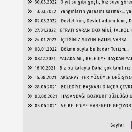
30.03.2022
3 yıl su gibi geçti, biz suyu gör
13.03.2022
Yangınların yarasını sarmak… ya
02.03.2022
Devlet kim, Devlet adamı kim , 
27.01.2022
ETRAFI SARAN EKO MİNİ, (ALKOL
24.01.2022
İÇTİĞİNİZ SUYUN HATIRI VARSA
08.01.2022
Dökme suyla bu kadar Turizm...
08.12.2021
YALAKA MI , BELEDİYE BAŞKAN YA
16.10.2021
Biz bu kafayla Daha çok tanıtırız
15.08.2021
AKSARAY HER YÖNÜYLE DEĞİŞİYO
OLACAK.!
28.06.2021
BELEDİYE BAŞKANI DİNÇER ÇEVRE
08.06.2021
HASANDAĞI BOZKURT DÜZLÜĞÜ 
05.06.2021
VE BELEDİYE HAREKETE GEÇİYOR
Sayfa: