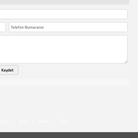
Kaydet
OLOJİ
SAĞLIK
DÜNYA
EĞİTİM