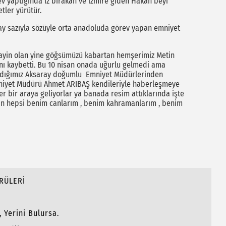
v yaptığında iz bırakan ve izmire giden Hakan beyi
tler yürütür.
y sazıyla sözüyle orta anadoluda görev yapan emniyet
 tayin olan yine göğsümüzü kabartan hemşerimiz Metin
nı kaybetti. Bu 10 nisan onada uğurlu gelmedi ama
andığımız Aksaray doğumlu Emniyet Müdürlerinden
mniyet Müdürü Ahmet ARIBAŞ kendileriyle haberleşmeye
r bir araya geliyorlar ya banada resim attıklarında işte
ın hepsi benim canlarım , benim kahramanlarım , benim
PRÜLERİ
, Yerini Bulursa.