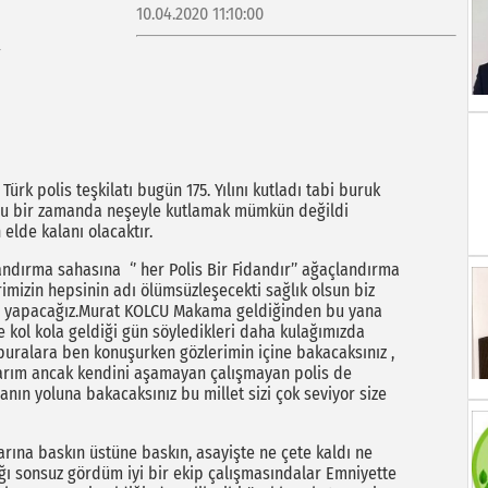
10.04.2020 11:10:00
rk polis teşkilatı bugün 175. Yılını kutladı tabi buruk
uğu bir zamanda neşeyle kutlamak mümkün değildi
elde kalanı olacaktır.
ndırma sahasına ‘’ her Polis Bir Fidandır’’ ağaçlandırma
imizin hepsinin adı ölümsüzleşecekti sağlık olsun biz
ini yapacağız.Murat KOLCU Makama geldiğinden bu yana
e kol kola geldiği gün söyledikleri daha kulağımızda
 buralara ben konuşurken gözlerimin içine bakacaksınız ,
varım ancak kendini aşamayan çalışmayan polis de
ın yoluna bakacaksınız bu millet sizi çok seviyor size
arına baskın üstüne baskın, asayişte ne çete kaldı ne
lığı sonsuz gördüm iyi bir ekip çalışmasındalar Emniyette