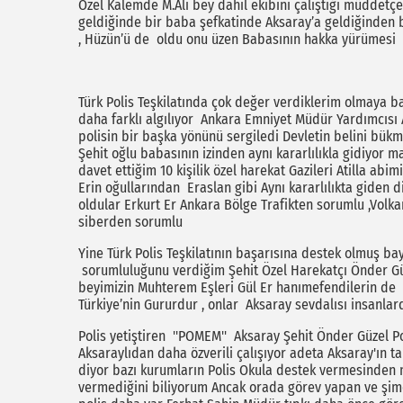
Özel Kalemde M.Ali bey dahil ekibini çalıştığı müddetçe 
geldiğinde bir baba şefkatinde Aksaray’a geldiğinden b
, Hüzün’ü de oldu onu üzen Babasının hakka yürümesi 
Türk Polis Teşkilatında çok değer verdiklerim olmaya ba
daha farklı algılıyor Ankara Emniyet Müdür Yardımcısı A
polisin bir başka yönünü sergiledi Devletin belini bükm
Şehit oğlu babasının izinden aynı kararlılıkla gidiyor 
davet ettiğim 10 kişilik özel harekat Gazileri Atilla ab
Erin oğullarından Eraslan gibi Aynı kararlılıkta giden
oldular Erkurt Er Ankara Bölge Trafikten sorumlu ,Volka
siberden sorumlu
Yine Türk Polis Teşkilatının başarısına destek olmuş b
sorumluluğunu verdiğim Şehit Özel Harekatçı Önder Güz
beyimizin Muhterem Eşleri Gül Er hanımefendilerin de i
Türkiye’nin Gururdur , onlar Aksaray sevdalısı insanlard
Polis yetiştiren ''POMEM'' Aksaray Şehit Önder Güzel 
Aksaraylıdan daha özverili çalışıyor adeta Aksaray'ın
diyor bazı kurumların Polis Okula destek vermesinden
vermediğini biliyorum Ancak orada görev yapan ve şimd