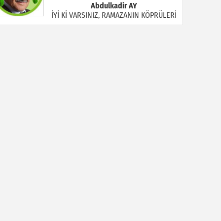
Abdulkadir AY
İYİ Kİ VARSINIZ, RAMAZANIN KÖPRÜLERİ
Halil MANUŞ
“BİR HIYAR ARANIYOR”
Mahmut Çiçekdağı
Müslüman Nasıl Olmalı
Yavuz Bayram Çalışkan
RAHMAN VE RAHİM OLAN ALLAH