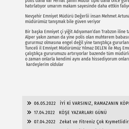
polis daha var Ferhat Şahin Müdür tıpkı daha önce göre
hatırlatıyor umarım makam sayesinde daha ettkin faliye
Nevşehir Emniyet Müdürü Değerlii insan Mehmet Artuna
müdürümüz tanışmak bile güven veriyor
Bir başka Emniyet çi yiğit Adıyaman’dan Trabzon iline
Alper yakın zaman da yine polis olan muhterem babası
gururmuz olmasına engel değil yine tanıştıkça gururl
Tunceli il Emniyet Müdürümüz Yılmaz DELEN ile Muş E
çalıştıkça gururumuzu artırıyorlar bazende tüm müdürle
o zaman onlarla kendimi aynı anda hissediyorum onlar
kardeşlerim oldular
06.05.2022
İYİ Kİ VARSINIZ, RAMAZANIN KÖ
17.04.2022
KÖŞE YAZARLARI GÜNÜ
07.04.2022
Zekat ve Fitreniz Çok Kıymetlidir