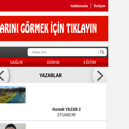
Hakkımızda
İletişim
SAĞLIK
DÜNYA
EĞİTİM
Doç Dr.İbrahim BAYKAN
YAZARLAR
KADER DİYEMEZSİN SEN KENDİN ETTİN
Konuk YAZAR 2
EFSANEM!