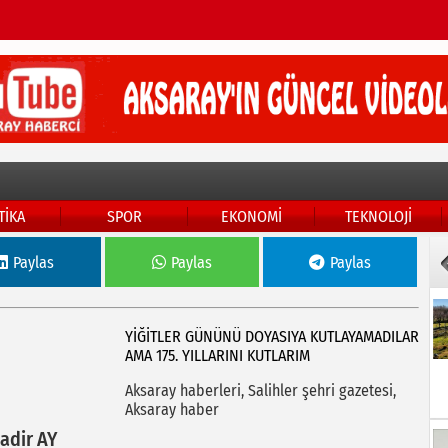
TİKA
SPOR
EKONOMİ
TEKNOLOJİ
Paylas
Paylas
Paylas
YİĞİTLER GÜNÜNÜ DOYASIYA KUTLAYAMADILAR
AMA 175. YILLARINI KUTLARIM
Aksaray haberleri, Salihler şehri gazetesi,
Aksaray haber
adir AY