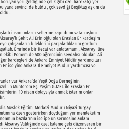
koruyan yeri geldiğinde çelik gibi özel harekatçı yeri
u yana sevinci de buldu , çok sevdiği Beşiktaş aşkını da
oldu .
şladı insan onların sellerine kapıldı mı vatan aşkını
ksaray’lı Şehit Ali Erin oğlu olan Eraslan Er kardeşim
eye çalışanların bileklerini parçaladıklarını gördüm
maşallah. Emrinde bir Recai var anlatamam , Aksaray iline
imin ekibi Pomem de 500 öğrencinin sevdalısı oldular Ali
 diğer kardeşleri de Ankara Emniyet Müdür yardımcıları
n Er ise yine Ankara İl Emniyet Müdür yardımcısı ve
ayanlar var Ankara’da Yeşil Doğa Derneğinin
el ‘in Muhterem Eşi Yeşim GÜZEL ile Eraslan Er
simlerini 10 nisan dolaysıyla anmak isterim onlar
ır.
Polis Meslek Eğitim Merkezi Müdürü Niyazi Turgay
 tanıtımına özen gösterirken doyduğum yer memleketim
 menmun bazılarının ise ipe un sermesine anlam
i Aksaray Valiliğinde özel kaleme çeki düzenveren bir