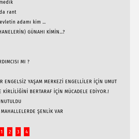
emedik
da rant
Devletin adamı kim …
 HANELERİN) GÜNAHI KİMİN…?
RDIMCISI MI ?
R ENGELSİZ YAŞAM MERKEZİ ENGELLİLER İÇİN UMUT
 KİRLİLİĞİNİ BERTARAF İÇİN MÜCADELE EDİYOR.!
UNUTULDU
 MAHALLELERDE ŞENLİK VAR
1
2
3
4