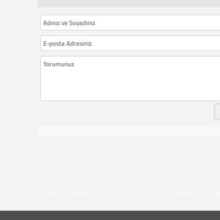
GÜNDEM
YAŞAM
POLİTİKA
SPOR
EKONOMİ
TEKN