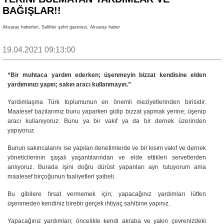
BAĞIŞLAR!!
Aksaray haberleri, Salihler şehri gazetesi, Aksaray haber
19.04.2021 09:13:00
“Bir muhtaca yardım ederken; üşenmeyin bizzat kendisine elden
yardımınızı yapın; sakın aracı kullanmayın.”
Yardımlaşma Türk toplumunun en önemli meziyetlerinden birisidir.
Maalesef bazılarımız bunu yaparken gidip bizzat yapmak yerine; üşenip
aracı kullanıyoruz. Bunu ya bir vakıf ya da bir dernek üzerinden
yapıyoruz.
Bunun sakıncalarını ise yapılan denetimlerde ve bir kısım vakıf ve dernek
yöneticilerinin şaşalı yaşantılarından ve elde ettikleri servetlerden
anlıyoruz. Burada işini doğru dürüst yapanları ayrı tutuyorum ama
maalesef birçoğunun faaliyetleri şaibeli.
Bu gibilere fırsat vermemek için; yapacağınız yardımları lütfen
üşenmeden kendiniz birebir gerçek ihtiyaç
sahibine yapınız.
Yapacağınız yardımları; öncelikle kendi akraba ve yakın çevrenizdeki