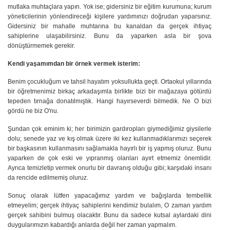
mutlaka muhtaçlara yapın. Yok ise; gidersiniz bir eğitim kurumuna; kurum
yöneticilerinin yönlendireceği kişilere yardımınızı doğrudan yaparsınız.
Gidersiniz bir mahalle muhtarına bu kanaldan da gerçek ihtiyaç
sahiplerine ulaşabilirsiniz. Bunu da yaparken asla bir şova
dönüştürmemek gerekir.
Kendi yaşamımdan bir örnek vermek isterim:
Benim çocukluğum ve tahsil hayatım yoksullukta
geçti. Ortaokul
yıllarında
bir öğretmenimiz birkaç arkadaşımla birlikte bizi bir mağazaya götürdü
tepeden tırnağa donatılmıştık. Hangi hayırseverdi bilmedik. Ne O bizi
gördü ne biz O'nu.
Şundan çok eminim ki; her birimizin gardıropları giymediğimiz giysilerle
dolu; senede yaz ve kış
olmak üzere iki kez kullanmadıklarımızı seçerek
bir başkasının kullanmasını sağlamakla hayırlı bir iş yapmış oluruz. Bunu
yaparken de çok eski ve yıpranmış olanları ayırt etmemiz önemlidir.
Ayrıca temizletip vermek onurlu bir davranış olduğu gibi; karşıdaki insanı
da rencide edilmemiş oluruz.
Sonuç olarak lütfen yapacağımız yardım ve bağışlarda tembellik
etmeyelim; gerçek ihtiyaç sahiplerini kendimiz bulalım, O zaman yardım
gerçek sahibini bulmuş olacaktır. Bunu da sadece kutsal aylardaki dini
duygularımızın kabardığı anlarda değil her zaman yapmalım.