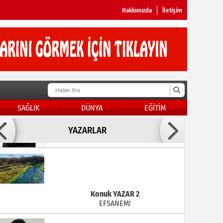
Hakkımızda
İletişim
SAĞLIK
DÜNYA
EĞİTİM
Doç Dr.İbrahim BAYKAN
YAZARLAR
KADER DİYEMEZSİN SEN KENDİN ETTİN
Konuk YAZAR 2
EFSANEM!