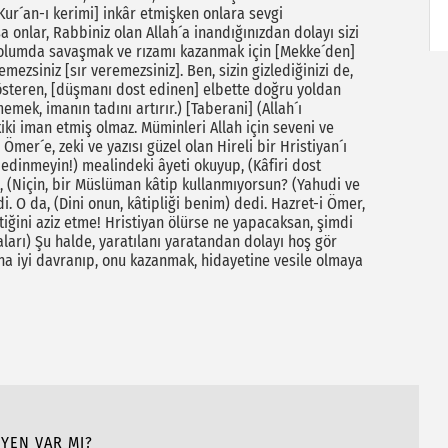
Kur´an-ı kerimi] inkâr etmişken onlara sevgi
a onlar, Rabbiniz olan Allah´a inandığınızdan dolayı sizi
 yolumda savaşmak ve rızamı kazanmak için [Mekke´den]
ezsiniz [sır veremezsiniz]. Ben, sizin gizlediğinizi de,
gösteren, [düşmanı dost edinen] elbette doğru yoldan
mek, imanın tadını artırır.) [Taberani] (Allah´ı
i iman etmiş olmaz. Müminleri Allah için seveni ve
 Ömer´e, zeki ve yazısı güzel olan Hireli bir Hristiyan´ı
 edinmeyin!) mealindeki âyeti okuyup, (Kâfiri dost
 (Niçin, bir Müslüman kâtip kullanmıyorsun? (Yahudi ve
i. O da, (Dini onun, kâtipliği benim) dedi. Hazret-i Ömer,
ttiğini aziz etme! Hristiyan ölürse ne yapacaksan, şimdi
aları) Şu halde, yaratılanı yaratandan dolayı hoş gör
na iyi davranıp, onu kazanmak, hidayetine vesile olmaya
EYEN VAR MI?