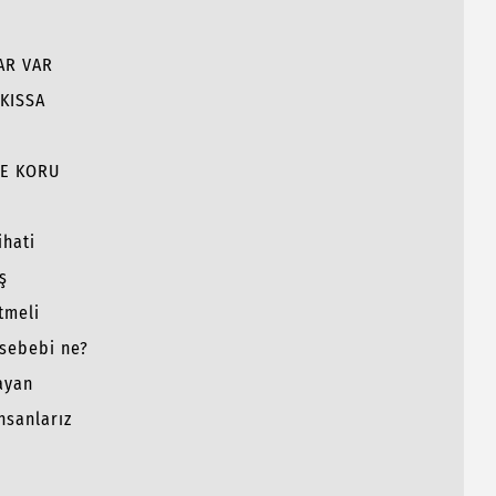
AR VAR
 KISSA
VE KORU
ihati
ş
tmeli
 sebebi ne?
ayan
nsanlarız