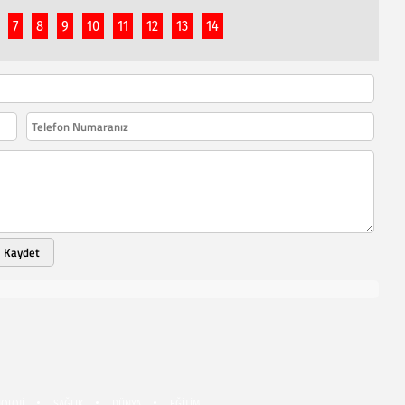
7
8
9
10
11
12
13
14
Kaydet
OLOJİ
SAĞLIK
DÜNYA
EĞİTİM