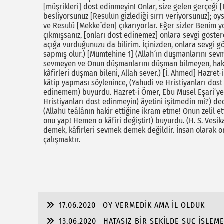
[müşrikleri] dost edinmeyin! Onlar, size gelen gerçeği [
besliyorsunuz [Resulün gizlediği sırrı veriyorsunuz]; oys
ve Resulü [Mekke´den] çıkarıyorlar. Eğer sizler Benim
çıkmışsanız, [onları dost edinemez] onlara sevgi gösterem
açığa vurduğunuzu da bilirim. İçinizden, onlara sevgi 
sapmış olur.) [Mümtehine 1] (Allah´ın düşmanlarını sevme
sevmeyen ve Onun düşmanlarını düşman bilmeyen, hakik
kâfirleri düşman bileni, Allah sever.) [İ. Ahmed] Hazret-i
kâtip yapması söylenince, (Yahudi ve Hristiyanları dost
edinemem) buyurdu. Hazret-i Ömer, Ebu Musel Eşari´ye,
Hristiyanları dost edinmeyin) âyetini işitmedin mi?) ded
(Allahü teâlânın hakir ettiğine ikram etme! Onun zelil e
onu yap! Hemen o kâfiri değiştir!) buyurdu. (H. S. Vesik
demek, kâfirleri sevmek demek değildir. İnsan olarak o
çalışmaktır.
17.06.2020
OY VERMEDİK AMA İL OLDUK
13.06.2020
HATASIZ BİR ŞEKİLDE SUÇ İŞLEM