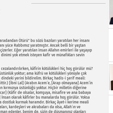
radandan Ötürü" bu sözü bazıları yaratılan her insanı
anı yüce Rabbımız yaratmıştır. Ancak belli bir yaştan
çizerler. Eğer yaratılan insan Allahın emirleri ile yaşayıp
 dinimi yok etmek isteyen kafir ve münafıkları sevin
cezalandırılırken, kâfirin kötülükleri hiç hoş görülür mü?
 üstünlük yoktur; ama küfrü ve kötülükleri yönüyle çok
 dindeki yerini bildirelim. Birkaç hadis-i şerif meali:
şittir.) [İbni Lal] (Arabın Acem´e, [Arap olmayana] Acem´in
n kırmızıya üstünlüğü yoktur. Hiçbir milletin diğerine
ccar] (Kâfir de olsalar, komşuya, misafire ve ana babaya
in] İnsan olarak kâfirler bu manalarda hoş görülür. Yoksa
la dostluk kurmak haramdır. Birkaç âyet-i kerime meali
arı, kardeşleri ve akrabaları da olsa, Allah´ın ve
iman edenler, benim de, sizin de düşmanınız olanları