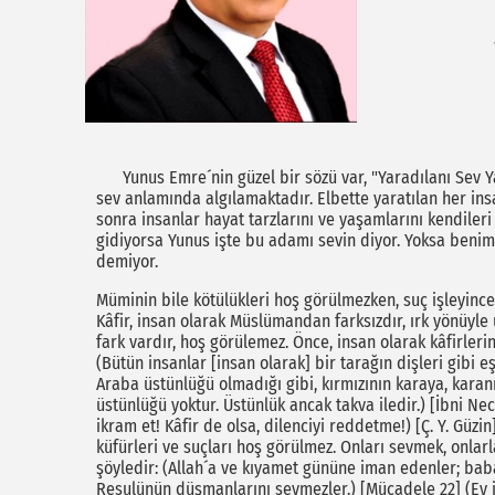
Yunus Emre´nin güzel bir sözü var, "Yaradılanı Sev Ya
sev anlamında algılamaktadır. Elbette yaratılan her ins
sonra insanlar hayat tarzlarını ve yaşamlarını kendileri 
gidiyorsa Yunus işte bu adamı sevin diyor. Yoksa benim
demiyor.
Müminin bile kötülükleri hoş görülmezken, suç işleyince 
Kâfir, insan olarak Müslümandan farksızdır, ırk yönüyle
fark vardır, hoş görülemez. Önce, insan olarak kâfirlerin
(Bütün insanlar [insan olarak] bir tarağın dişleri gibi e
Araba üstünlüğü olmadığı gibi, kırmızının karaya, karanı
üstünlüğü yoktur. Üstünlük ancak takva iledir.) [İbni Ne
ikram et! Kâfir de olsa, dilenciyi reddetme!) [Ç. Y. Güz
küfürleri ve suçları hoş görülmez. Onları sevmek, onlar
şöyledir: (Allah´a ve kıyamet gününe iman edenler; babal
Resulünün düşmanlarını sevmezler.) [Mücadele 22] (Ey 