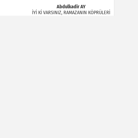
Abdulkadir AY
İYİ Kİ VARSINIZ, RAMAZANIN KÖPRÜLERİ
Halil MANUŞ
“BİR HIYAR ARANIYOR”
Mahmut Çiçekdağı
Müslüman Nasıl Olmalı
Yavuz Bayram Çalışkan
RAHMAN VE RAHİM OLAN ALLAH