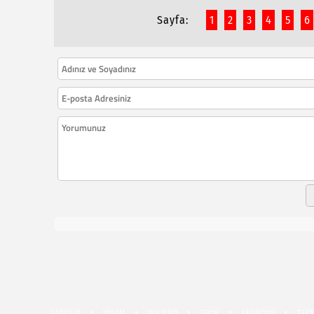
Sayfa:
1
2
3
4
5
6
GÜNDEM
YAŞAM
POLİTİKA
SPOR
EKONOMİ
TEKN