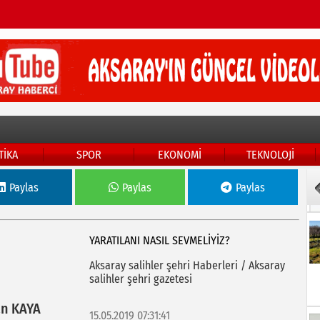
TİKA
SPOR
EKONOMİ
TEKNOLOJİ
Paylas
Paylas
Paylas
YARATILANI NASIL SEVMELIYIZ?
Aksaray salihler şehri Haberleri / Aksaray
salihler şehri gazetesi
n KAYA
15.05.2019 07:31:41