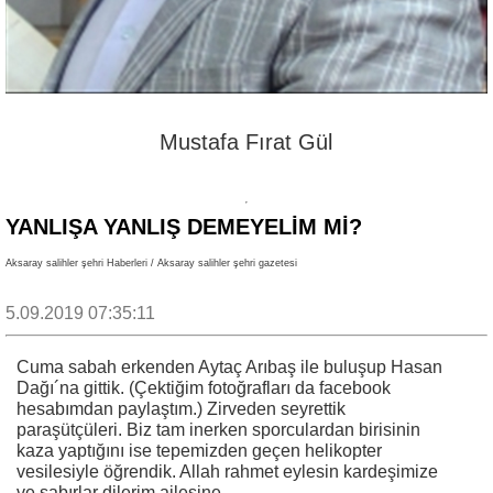
Mustafa Fırat Gül
YANLIŞA YANLIŞ DEMEYELİM Mİ?
Aksaray salihler şehri Haberleri / Aksaray salihler şehri gazetesi
5.09.2019 07:35:11
Cuma sabah erkenden Aytaç Arıbaş ile buluşup Hasan
Dağı´na gittik. (Çektiğim fotoğrafları da facebook
hesabımdan paylaştım.) Zirveden seyrettik
paraşütçüleri. Biz tam inerken sporculardan birisinin
kaza yaptığını ise tepemizden geçen helikopter
vesilesiyle öğrendik. Allah rahmet eylesin kardeşimize
ve sabırlar dilerim ailesine.