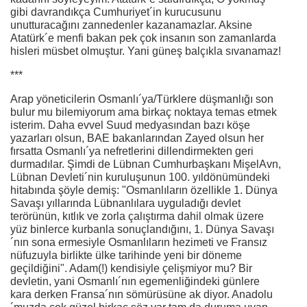
gibi davrandıkça Cumhuriyet´in kurucusunu
unutturacağını zannedenler kazanamazlar. Aksine
Atatürk´e menfi bakan pek çok insanın son zamanlarda
hisleri müsbet olmuştur. Yani güneş balçıkla sıvanamaz!
***
Arap yöneticilerin Osmanlı´ya/Türklere düşmanlığı son
bulur mu bilemiyorum ama birkaç noktaya temas etmek
isterim. Daha evvel Suud medyasından bazı köşe
yazarları olsun, BAE bakanlarından Zayed olsun her
fırsatta Osmanlı´ya nefretlerini dillendirmekten geri
durmadılar. Şimdi de Lübnan Cumhurbaşkanı MişelAvn,
Lübnan Devleti´nin kuruluşunun 100. yıldönümündeki
hitabında şöyle demiş: "Osmanlıların özellikle 1. Dünya
Savaşı yıllarında Lübnanlılara uyguladığı devlet
terörünün, kıtlık ve zorla çalıştırma dahil olmak üzere
yüz binlerce kurbanla sonuçlandığını, 1. Dünya Savaşı
´nın sona ermesiyle Osmanlıların hezimeti ve Fransız
nüfuzuyla birlikte ülke tarihinde yeni bir döneme
geçildiğini". Adam(!) kendisiyle çelişmiyor mu? Bir
devletin, yani Osmanlı´nın egemenliğindeki günlere
kara derken Fransa´nın sömürüsüne ak diyor. Anadolu