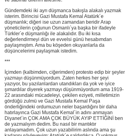
Gündemdeki iki ayrı düşmanca bakışla alakalı yazmak
isterim. Birincisi Gazi Mustafa Kemal Atatürk´e
düşmanlık; diğeri ise uzun zamandan beridir Arap
yöneticilerin çoğunun Osmanlı´ya başka bir ifadeyle
Türkler´e düşmanlığı ile alakalıdır. Bu iki kısa
değerlendirmeyi dün ve evvelsi günü hesabımdan
paylaşmıştım. Ama bu köşeden okuyanlarla da
düşüncelerimi paylaşmak istedim.
***
İçimden (kalbimden, ciğerimden) protesto edip bir şeyler
yazmayı düşünmüyordum. Zaten herkes her şeyi
yazıyor, bu yazılanlardan utandıkları da yok ve iyice
şımardılar diyerek yazmayı düşünmüyordum ama 1919-
22 arasındaki mücadeleyi, çekilen eziyeti, milletimizin
gördüğü zulmü ve Gazi Mustafa Kemal Paşa
önderliğindeki ordumuzun neler başardığını bir daha
hatırlayınca Gazi Mustafa Kemal´in adını anmayan
Diyanet´in ÇOK AMA ÇOK BÜYÜK AYIP ETTİĞİNİ ben
de yazmalıyım dedim. Bu nasıl bir mantıktır
anlayamadım. Çok uzun yazabilirim aslında ama şu
kadarını söyleyeyim: Atatürk´e saldırdıkça, O yokmuş