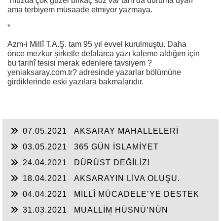
´muzda çok güzel birkaç söz var tam da duruma uyan
ama terbiyem müsaade etmiyor yazmaya.
*
Azm-i Millî T.A.Ş. tam 95 yıl evvel kurulmuştu. Daha
önce mezkur şirketle defalarca yazı kaleme aldığım için
bu tarihî tesisi merak edenlere tavsiyem ?
yeniaksaray.com.tr? adresinde yazarlar bölümüne
girdiklerinde eski yazılara bakmalarıdır.
07.05.2021
AKSARAY MAHALLELERİ
03.05.2021
365 GÜN İSLAMİYET
24.04.2021
DÜRÜST DEĞİLİZ!
18.04.2021
AKSARAYIN LİVA OLUŞU.
04.04.2021
MİLLÎ MÜCADELE’YE DESTEK
VEREN AKSARAYLI DİN ADAMLARI
31.03.2021
MUALLİM HÜSNÜ’NÜN
KALEMİNDEN ULU CAMİ