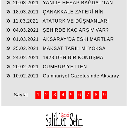
20.03.2021
YANLIŞ HESAP BAĞDAT’TAN
DÖNER!..
18.03.2021
ÇANAKKALE ZAFERİ’NİN
UYDURMALARA İHTİYACI YOK!
11.03.2021
ATATÜRK VE DÜŞMANLARI
04.03.2021
ŞEHİRDE KAÇ ARŞİV VAR?
01.03.2021
AKSARAY’DA ESKİ MARTLAR
-1-
25.02.2021
MAKSAT TARİH Mİ YOKSA
MASAL MI?
24.02.2021
1928 DEN BİR KONUŞMA.
20.02.2021
CUMHURİYETTEN
RAHATSIZLIK
10.02.2021
Cumhuriyet Gazetesinde Aksaray
Şehri
Sayfa:
1
2
3
4
5
6
7
8
9