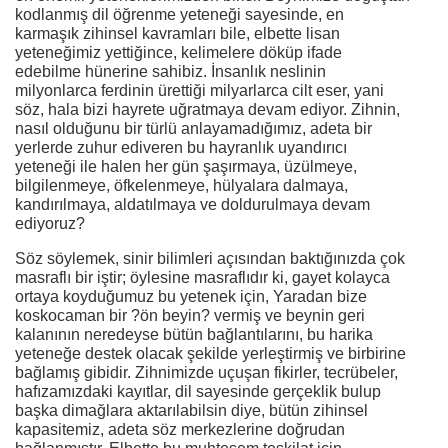
kodlanmış dil öğrenme yeteneği sayesinde, en
karmaşık zihinsel kavramları bile, elbette lisan
yeteneğimiz yettiğince, kelimelere döküp ifade
edebilme hünerine sahibiz. İnsanlık neslinin
milyonlarca ferdinin ürettiği milyarlarca cilt eser, yani
söz, hala bizi hayrete uğratmaya devam ediyor. Zihnin,
nasıl olduğunu bir türlü anlayamadığımız, adeta bir
yerlerde zuhur ediveren bu hayranlık uyandırıcı
yeteneği ile halen her gün şaşırmaya, üzülmeye,
bilgilenmeye, öfkelenmeye, hülyalara dalmaya,
kandırılmaya, aldatılmaya ve doldurulmaya devam
ediyoruz?
Söz söylemek, sinir bilimleri açısından baktığınızda çok
masraflı bir iştir; öylesine masraflıdır ki, gayet kolayca
ortaya koyduğumuz bu yetenek için, Yaradan bize
koskocaman bir ?ön beyin? vermiş ve beynin geri
kalanının neredeyse bütün bağlantılarını, bu harika
yeteneğe destek olacak şekilde yerleştirmiş ve birbirine
bağlamış gibidir. Zihnimizde uçuşan fikirler, tecrübeler,
hafızamızdaki kayıtlar, dil sayesinde gerçeklik bulup
başka dimağlara aktarılabilsin diye, bütün zihinsel
kapasitemiz, adeta söz merkezlerine doğrudan