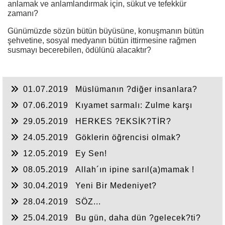
anlamak ve anlamlandırmak için, sükut ve tefekkür
zamanı?
Günümüzde sözün bütün büyüsüne, konuşmanın bütün
şehvetine, sosyal medyanın bütün ittirmesine rağmen
susmayı becerebilen, ödülünü alacaktır?
01.07.2019
Müslümanın ?diğer insanlara?
karşı tavrı
07.06.2019
Kıyamet sarmalı: Zulme karşı
zulüm!
29.05.2019
HERKES ?EKSİK?TİR?
24.05.2019
Göklerin öğrencisi olmak?
12.05.2019
Ey Sen!
08.05.2019
Allah´ın ipine sarıl(a)mamak !
30.04.2019
Yeni Bir Medeniyet?
28.04.2019
SÖZ...
25.04.2019
Bu gün, daha dün ?gelecek?ti?