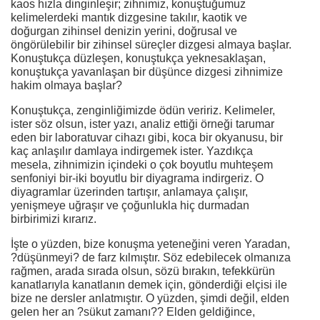
kaos hızla dinginleşir; zihnimiz, konuştuğumuz
kelimelerdeki mantık dizgesine takılır, kaotik ve
doğurgan zihinsel denizin yerini, doğrusal ve
öngörülebilir bir zihinsel süreçler dizgesi almaya başlar.
Konuştukça düzleşen, konuştukça yeknesaklaşan,
konuştukça yavanlaşan bir düşünce dizgesi zihnimize
hakim olmaya başlar?
Konuştukça, zenginliğimizde ödün veririz. Kelimeler,
ister söz olsun, ister yazı, analiz ettiği örneği tarumar
eden bir laboratuvar cihazı gibi, koca bir okyanusu, bir
kaç anlaşılır damlaya indirgemek ister. Yazdıkça
mesela, zihnimizin içindeki o çok boyutlu muhteşem
senfoniyi bir-iki boyutlu bir diyagrama indirgeriz. O
diyagramlar üzerinden tartışır, anlamaya çalışır,
yenişmeye uğraşır ve çoğunlukla hiç durmadan
birbirimizi kırarız.
İşte o yüzden, bize konuşma yeteneğini veren Yaradan,
?düşünmeyi? de farz kılmıştır. Söz edebilecek olmanıza
rağmen, arada sırada olsun, sözü bırakın, tefekkürün
kanatlarıyla kanatlanın demek için, gönderdiği elçisi ile
bize ne dersler anlatmıştır. O yüzden, şimdi değil, elden
gelen her an ?sükut zamanı?? Elden geldiğince,