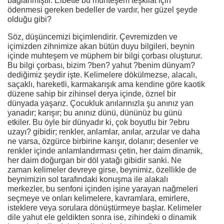
bağlanmıştır. Elbette bu muhteşem teşkilat için
ödenmesi gereken bedeller de vardır, her güzel şeyde
olduğu gibi?
Söz, düşüncemizi biçimlendirir. Çevremizden ve
içimizden zihnimize akan bütün duyu bilgileri, beynin
içinde muhteşem ve müphem bir bilgi çorbası oluşturur.
Bu bilgi çorbası, bizim ?ben? yahut ?benim dünyam?
dediğimiz şeydir işte. Kelimelere dökülmezse, alacalı,
saçaklı, hareketli, karmakarışık ama kendine göre kaotik
düzene sahip bir zihinsel derya içinde, öznel bir
dünyada yaşarız. Çocukluk anılarınızla şu anınız yan
yanadır; karışır; bu anınız dünü, dününüz bu günü
etkiler. Bu öyle bir dünyadır ki, çok boyutlu bir ?ebru
uzayı? gibidir; renkler, anlamlar, anılar, arzular ve daha
ne varsa, özgürce birbirine karışır, dolanır; desenler ve
renkler içinde anlamlandırması çetin, her daim dinamik,
her daim doğurgan bir döl yatağı gibidir sanki. Ne
zaman kelimeler devreye girse, beynimiz, özellikle de
beynimizin sol tarafındaki konuşma ile alakalı
merkezler, bu senfoni içinden işine yarayan nağmeleri
seçmeye ve onları kelimelere, kavramlara, emirlere,
isteklere veya sorulara dönüştürmeye başlar. Kelimeler
dile yahut ele geldikten sonra ise, zihindeki o dinamik