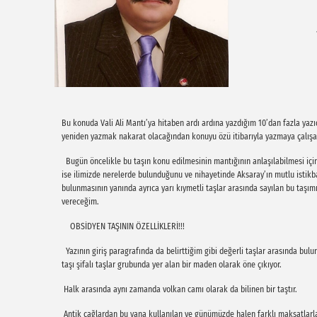
Bu konuda Vali Ali Mantı’ya hitaben ardı ardına yazdığım 10’dan fazla yaz
yeniden yazmak nakarat olacağından konuyu özü itibarıyla yazmaya çalış
Bugün öncelikle bu taşın konu edilmesinin mantığının anlaşılabilmesi için s
ise ilimizde nerelerde bulunduğunu ve nihayetinde Aksaray’ın mutlu istikba
bulunmasının yanında ayrıca yarı kıymetli taşlar arasında sayılan bu taşımızı
vereceğim.
OBSİDYEN TAŞININ ÖZELLİKLERİ!!!
Yazının giriş paragrafında da belirttiğim gibi değerli taşlar arasında bulu
taşı şifalı taşlar grubunda yer alan bir maden olarak öne çıkıyor.
Halk arasında aynı zamanda volkan camı olarak da bilinen bir taştır.
Antik çağlardan bu yana kullanılan ve günümüzde halen farklı maksatlarla