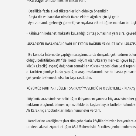
-
Karaciğer
temizlenmesine imkan verir.
- Özellikle fazla alkol tüketenler için oldukça önemlidir.
- Başta diz ve bacaklar olmak üzere eklem ağrıları için iyi gelir.
Aynı zamanda geleceği görme(!) ve rüyalara etki ettiğine inanılan bir taşt
- Kâhinlerin kehanet maksatlı kullandığı bir taş olmasının yanı sıra, çevre
AKSARAY’IN HASANDAĞI CİVARI İLE EKECİK DAĞININ YANYURT KÖYÜ ARAZİS
Bu konuda İnternette yaptığım araştırmalarda dünyada çok nadiren bulun
olduğu belirtilirken 2017’de kendi köyüm olan Aksaray merkez ilçeye bağlı
küçük Ekecik(Tavşan) dağından sonraki en yüksek tepesi olan Gazi tepenin
o tarihten şimdiye kadar yaptığım araştırmalarımda ise bir başka yamacı
çok yerde teklemede olsa bu taşa rastladım.
KÖYÜMÜZ MUHTARI BÜLENT SARIKAYA’YA VERDİĞİM OBSİDYENLERİN ARAŞT
Köyümüz arazisinde ve belirttiğim iki yamacın yanında köy arazisinin her ye
miktarın oluşturulabilmesi için özellikle bu taştan büyük kütleler halinde
Ali Karakılıç’a topladıklarımdan numuneler verdim.
Kendilerine verdiğim taşları tüm çobanlarla köylülerimizden isteyenlere ar
randevu alarak ziyaret ettiğim ASÜ Mühendislik Fakültesi Jeoloji mühendi