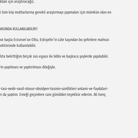
bali için araştıracağız.
i tüm köy muhtarlarına gerekli araştırmayı yapmaları için mümkün olan en
YASINDA KULLANILABİLİR!!
se başta Erzurum’un Oltu, Eskişehir’in Lüle taşından bu şehirlere mahsus
sektöründe kullanılabilir.
ta belirttiğim birçok süs eşyası ile biblo ve başkaca şeylerde yapılabilir.
in yapılması ve yaptırılması dileğiyle.
asi-nedir-nasil-olusur-obsidyen-tasinin-ozellikleri-anlami-ve-faydalari-
ıları da yaptım. Emeği geçenlere canı gönülden teşekkür ederim. Ali Genç