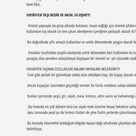
hem fikir.
OBSİDYEN TAŞI NEDİR VE NASIL OLUŞUR?!!
Kristal yapısıyla bu grup altında bulunan, insan sağlığı için önemli şifalar
kullanılan taş olarak ta öne çıkan obsidyenin içeriğinin yaklaşık olarak %
Bu doğrultuda şifa amaçlı kullanılan ve antik dönemlerde yaygın olarak bil
İnsanlar tarafından çeşitli alanlarda antik dönemden beri kullanılan bu taş
yavaşta olsa yeniden anlaşılmaya başlayan bir önemli ve yer yüzünde nad
OBSİDYEN TAŞININ ÖZELLİKLERİ ANLAMI FAYDALARI NELERDİR?!!!
Cam gibi parlak bir görüntüye sahip olan obsidyen taşı, bir kayaç olarak s
Ancak kayaçlar üzerinden geçirdiği evreler ile farklı renklere sahip olabi
Bunlar içerisinde yeşil, gri, siyah, mavi, kırmızı, altın sarısı ve kahverengi
Bu konuda en çok bilinen türü ise siyah renk üzerine beyaz lekelere sahip 
Aynı zamanda yeşil ya da kırmızı türleri de yine farklı yerlerde çıkarılma
Bu konuda İnternette bulduğum bilgide Hasan dağı etrafında çıkarılan obsi
belirtiliyor.