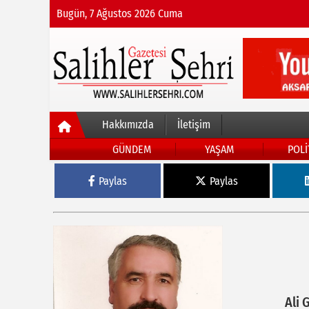
Bugün, 7 Ağustos 2026 Cuma
Hakkımızda
İletişim
GÜNDEM
YAŞAM
POLİ
Paylas
Paylas
Ali 