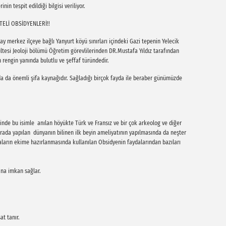
nin tespit edildiği bilgisi veriliyor.
TELİ OBSİDYENLERİ!!
 merkez ilçeye bağlı Yanyurt köyü sınırları içindeki Gazi tepenin Yelecik
ültesi Jeoloji bölümü Öğretim görevlilerinden DR.Mustafa Yıldız tarafından
ah rengin yanında bulutlu ve şeffaf türündedir.
da da önemli şifa kaynağıdır. Sağladığı birçok fayda ile beraber günümüzde
inde bu isimle anılan höyükte Türk ve Fransız ve bir çok arkeolog ve diğer
urada yapılan dünyanın bilinen ilk beyin ameliyatının yapılmasında da neşter
laların ekime hazırlanmasında kullanılan Obsidyenin faydalarından bazıları
ına imkan sağlar.
t tanır.