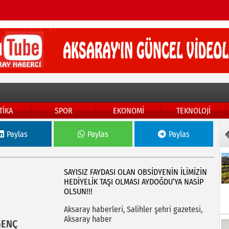
TİKA
SPOR
EKONOMİ
TEKNOLOJİ
Paylas
Paylas
Paylas
SAYISIZ FAYDASI OLAN OBSİDYENİN İLİMİZİN
HEDİYELİK TAŞI OLMASI AYDOĞDU’YA NASİP
OLSUN!!!
Aksaray haberleri, Salihler şehri gazetesi,
Aksaray haber
GENÇ