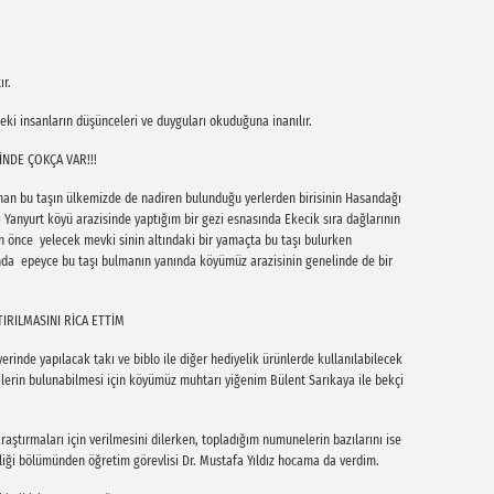
ır.
deki insanların düşünceleri ve duyguları okuduğuna inanılır.
İNDE ÇOKÇA VAR!!!
an bu taşın ülkemizde de nadiren bulunduğu yerlerden birisinin Hasandağı
 Yanyurt köyü arazisinde yaptığım bir gezi esnasında Ekecik sıra dağlarının
 önce yelecek mevki sinin altındaki bir yamaçta bu taşı bulurken
nda epeyce bu taşı bulmanın yanında köyümüz arazisinin genelinde de bir
IRILMASINI RİCA ETTİM
rinde yapılacak takı ve biblo ile diğer hediyelik ürünlerde kullanılabilecek
kilerin bulunabilmesi için köyümüz muhtarı yiğenim Bülent Sarıkaya ile bekçi
aştırmaları için verilmesini dilerken, topladığım numunelerin bazılarını ise
sliği bölümünden öğretim görevlisi Dr. Mustafa Yıldız hocama da verdim.