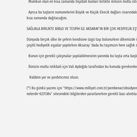
Mümkün olan en kısa zamanda İnşallah bunları birlikte ilimizin mutlu istik
Ayrıca bu taşların numunelerini Büyük ve Küçük Ekecik dağları civarındak
kısa zamanda dağıtacağım.
SAĞLIKLA BİRLİKTE BİBLO VE TESPİH İLE AKSARAY’IN BİR ÇOK HEDİYELİK EŞ
Dünyada birçok ülke ile şehrin kendisine özgü taşı bulunurken ülkemizde i
çeşitli hediyelik eşyalar yapılırken Aksaray ’dada bu taşımızın hem sağlık 
Bunun için gerekli çalışmalar yapılabilmesinin yanında bu taşta orta başlık
İlimizin mutlu istikbali için Vali Aydoğdu tarafından bu konuda gerekenler
Rabbim yar ve yardımcımız olsun.
(*) Bu günkü yazımı için "https://www.milliyet.com.tr/pembenar/obsidyen-t
nelerdir-6231384" sitesindeki bilgilerden yararlanırken gerekli bazı alınt