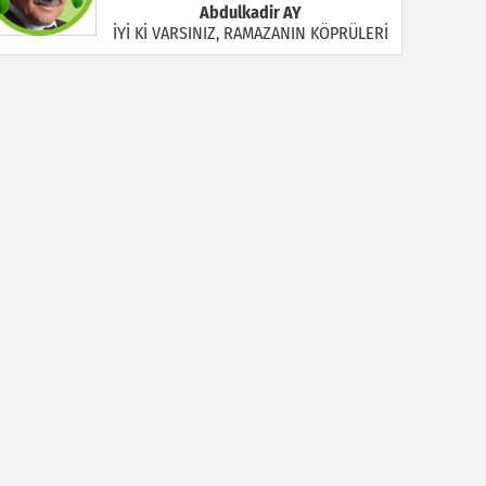
Abdulkadir AY
İYİ Kİ VARSINIZ, RAMAZANIN KÖPRÜLERİ
Halil MANUŞ
“BİR HIYAR ARANIYOR”
Mahmut Çiçekdağı
Müslüman Nasıl Olmalı
Yavuz Bayram Çalışkan
RAHMAN VE RAHİM OLAN ALLAH