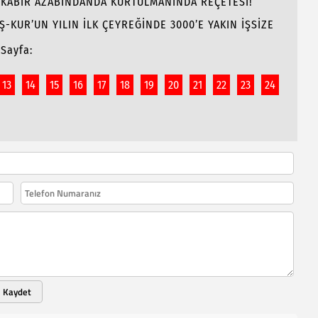
E KABİR AZABINDANDA KURTULMANINDA REÇETESİ!
İŞ-KUR’UN YILIN İLK ÇEYREĞİNDE 3000’E YAKIN İŞSİZE
Sayfa:
13
14
15
16
17
18
19
20
21
22
23
24
Kaydet