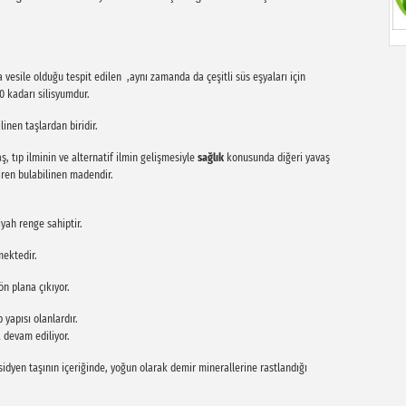
a vesile olduğu tespit edilen ,aynı zamanda da çeşitli süs eşyaları için
70 kadarı silisyumdur.
inen taşlardan biridir.
, tıp ilminin ve alternatif ilmin gelişmesiyle
sağlık
konusunda diğeri yavaş
iren bulabilinen madendir.
iyah renge sahiptir.
lmektedir.
 ön plana çıkıyor.
yapısı olanlardır.
ya devam ediliyor.
dyen taşının içeriğinde, yoğun olarak demir minerallerine rastlandığı