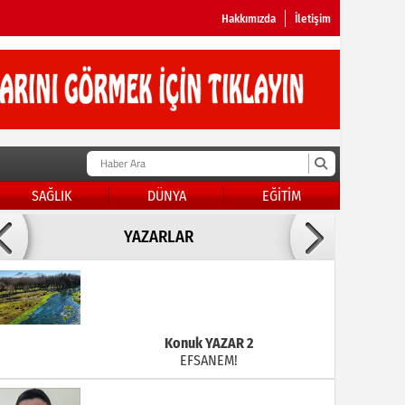
Hakkımızda
İletişim
SAĞLIK
DÜNYA
EĞİTİM
Doç Dr.İbrahim BAYKAN
YAZARLAR
KADER DİYEMEZSİN SEN KENDİN ETTİN
Konuk YAZAR 2
EFSANEM!