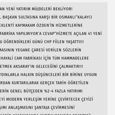
AN YENİ YATIRIM MÜJDELERİ BEKLİYOR!
 BAŞKAN SULTASINA KARŞI BİR OSMANLI”KALAYCI
BEKLENTİ KAYMAKAM ÖZDEN’İN HİZMETLERİNE
 FABRİKA YAPILMIYOR’A CEVAP”HİZMETE AÇILAN 41 YENİ
ÖĞRENDİKLERİ GÜNÜ CHP FİİLEN YAŞATTI!!!
AMASININ YEGANE ÇARESİ VERİLEN SÖZLERİN
 HAYALİ CAM FABRİKASI İÇİN TÜM HAMMADELERE
 ETMEK AKSARAY’IN GELECEĞİNİ ÇALMAKTIR!!!
AYDINLARLA HALKIN DÜŞÜNCELERİ BİR BİRİNE UYGUN
ARDAN KURTARILARAK GERÇEK TARİH ÖĞRETİLEN
LERİN GENEL BÜTÇEDEN %2-4 FAZLA YATIRIMI
Yİ MODERN YERLEŞİM YERİNE ÇEVİRTECEK ÇEYİZİ
ŞIMI ANLAŞMASINI ŞANTAJA ÇEVİRMESİNİ