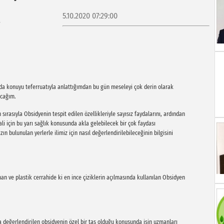
5.10.2020 07:29:00
ıda konuyu teferruatıyla anlattığımdan bu gün meseleyi çok derin olarak
acağım.
ırasıyla Obsidyenin tespit edilen özellikleriyle sayısız faydalarını, ardından
li için bu yarı sağlık konusunda akla gelebilecek bir çok faydası
n bulunulan yerlerle ilimiz için nasıl değerlendirilebileceğinin bilgisini
nan ve plastik cerrahide ki en ince çiziklerin açılmasında kullanılan Obsidyen
 değerlendirilen obsidyenin özel bir taş olduğu konusunda işin uzmanları