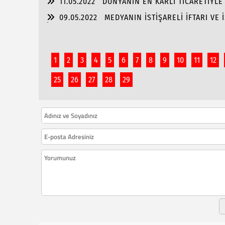
11.05.2022
DÜNYANIN EN KARLI TİCARETİYL
09.05.2022
MEDYANIN İSTİŞARELİ İFTARI VE 
İŞ BAŞARISI!!
1
2
3
4
5
6
7
8
9
10
11
12
25
26
27
28
29