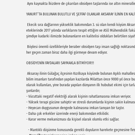
Aynı kaynakta İkizdere de çıkarılan obsidyen taşlarında ise altın mineralleri
YANURT’TA BULUNAN BULUTLU VE ŞEFFAF OLANLAR AKSARAY İLİNİN EN KALİ
Ekecik sıra dağlarının yükseklik bakımından 3. sü olan kendi köyüm Aksaray
eteklerinde 2017 yılında varlıklarını tespit ettiğim ve ASÜ Mühendislik fak
şimdiye kadarki ilimizde bulunanların en kalitelisi oldukları belirtilen siy
Böylesi önemli özellikleriyle beraber obsidyen taşı insan sağlığı noktasın
her geçen zaman biraz daha ilgi görmeye devam ediyor.
OBSİDYENİN FAYDALARI SAYMAKLA BİTMİYOR!!!
Aksaray ilinin Gülağaç ilçesinin Kızılkaya köyünde bulunan Aşıklı mahalles
bilim insanları tarafından yapılan kazılarda Milattan önce 9000 yıl önce b
olarak kullanılan, yine burada yapılan dünyanın ilk hububat ekimi için tar
şunlardır;
- Vücuttaki negatif elektriği alarak kişinin rahatlamasına imkan veriyor.
- Yüksek terapi gücüne sahiptir ve stresli durumlarda kişinin sakin kalmas
- Heyecan duygusunun dengede kalmasına imkan tanıyan bir taştır.
- Daha çok erkekler üzerinde enerji bakımından etkilidir.
- Karar verme mekanizması da kişisel olarak olumlu etki sağlar.
- Mantıklı düşünme konusunda gerekli duyuların harekete geçmesine fırsa