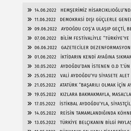
14.06.2022
HEMŞERİMİZ HİSARCIKLIOĞLU’ND
11.06.2022
DEMOKRASİ DIŞI GÜÇLERLE GENEL
ŞAMMAS!”
09.06.2022
AYDOĞDU COŞ’A ULAŞIP GEÇTİ, 
ULAŞMASI!
07.06.2022
BİLİM FESTİVALİYLE “TÜRKİYE’YE
FABRİKA!!
06.06.2022
GAZETECİLER DEZENFORMASYONU 
01.06.2022
İKTİDARIN KENDİ AYAĞINA SIKM
TUTULMASINDA!!!
30.05.2022
AYDOĞDU’DAN İSTENEN O.D T.’ÜN
SAHİBİZ!
25.05.2022
VALİ AYDOĞDU’YU SİYASETE ALET
21.05.2022
ATATÜRK “BAŞARILI OLMAK İÇİN 
OLMALI”
19.05.2022
KIZLARA BAKMAKMAYLA, MASAL’L
GENÇLİK!!!
17.05.2022
İSTİKBAL AYDOĞDU’YLA, SİYASTÇİ
ALMASINDA!!!
14.05.2022
REİSİN TAMAMLANDIĞINDA KÖHNE
13.05.2022
TÜRKİYE BELÇIKANIN BİLGİ PAYLA
ENGELLESİN!!!