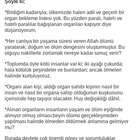
Şöyle ki;
*Bildiğim kadarıyla; ülkemizde halen adil ve geçerli bir
organ bekleme listesi yok. Bu yüzden paralı, hatırlı ve
hatırlı paralılar bağışlanan organları kapıyor diye
düşünüyorum,
*Her canlıya bir yaşama süresi veren Allah ölümü
yaratarak; doğum ve ölüm dengesini oluşturmuştur. Bu
olguyu nakillerle zorlamak nereye kadar sonuç verir?
*Toplumda öyle kötü insanlar var ki; iki ayağı çukurda;
hala kötülük peşindeler ve bunlardan; ancak ölmeleri
halinde kurtuluyoruz,
*Organı alan kişi; aldığı organ sahibi kişinin nasıl bir
insan ve nasıl bir organa sahip olduğunun kuşkusunu
içerisinde hep taşıyor olacaktır. Huy değişikliği dâhil,
*Alınan organların insanların yaşam ve ölüm eşiğinde
alınıyor olmuş olması;beyin ölümü gerçekleşmeden
yapılması halinde ölmeden öldürmek anlamına gelmiyor
mu?
Burada devlete çok önemli görev ve sorumluluklar