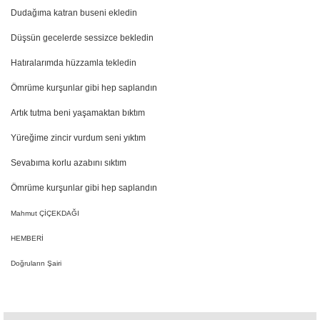
Dudağıma katran buseni ekledin
Düşsün gecelerde sessizce bekledin
Hatıralarımda hüzzamla tekledin
Ömrüme kurşunlar gibi hep saplandın
Artık tutma beni yaşamaktan bıktım
Yüreğime zincir vurdum seni yıktım
Sevabıma korlu azabını sıktım
Ömrüme kurşunlar gibi hep saplandın
Mahmut ÇİÇEKDAĞI
HEMBERİ
Doğruların Şairi