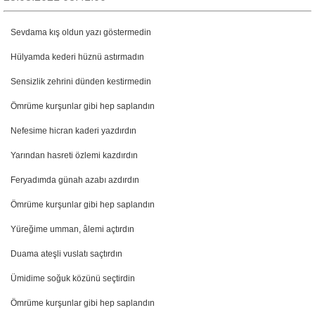
Sevdama kış oldun yazı göstermedin
Hülyamda kederi hüznü astırmadın
Sensizlik zehrini dünden kestirmedin
Ömrüme kurşunlar gibi hep saplandın
Nefesime hicran kaderi yazdırdın
Yarından hasreti özlemi kazdırdın
Feryadımda günah azabı azdırdın
Ömrüme kurşunlar gibi hep saplandın
Yüreğime umman, âlemi açtırdın
Duama ateşli vuslatı saçtırdın
Ümidime soğuk közünü seçtirdin
Ömrüme kurşunlar gibi hep saplandın