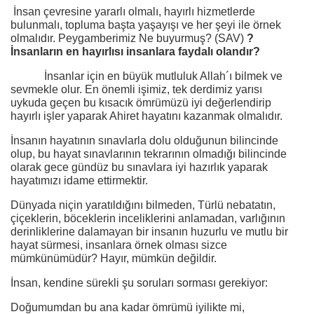
İnsan çevresine yararlı olmalı, hayırlı hizmetlerde
bulunmalı, topluma başta yaşayışı ve her şeyi ile örnek
olmalıdır. Peygamberimiz Ne buyurmuş? (SAV)
?
İnsanların en hayırlısı insanlara faydalı olandır?
İnsanlar için en büyük mutluluk Allah´ı bilmek ve
sevmekle olur. En önemli işimiz, tek derdimiz yarısı
uykuda geçen bu kısacık ömrümüzü iyi değerlendirip
hayırlı işler yaparak Ahiret hayatını kazanmak olmalıdır.
İnsanın hayatının sınavlarla dolu olduğunun bilincinde
olup, bu hayat sınavlarının tekrarının olmadığı bilincinde
olarak gece gündüz bu sınavlara iyi hazırlık yaparak
hayatımızı idame ettirmektir.
Dünyada niçin yaratıldığını bilmeden, Türlü nebatatın,
çiçeklerin, böceklerin inceliklerini anlamadan, varlığının
derinliklerine dalamayan bir insanın huzurlu ve mutlu bir
hayat sürmesi, insanlara örnek olması sizce
mümkünümüdür? Hayır, mümkün değildir.
İnsan, kendine sürekli şu soruları sorması gerekiyor:
Doğumumdan bu ana kadar ömrümü iyilikte mi,