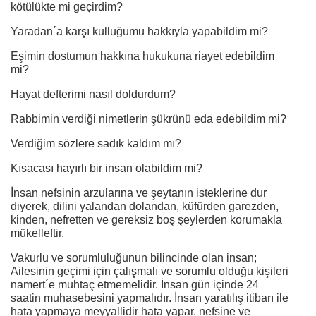
kötülükte mi geçirdim?
Yaradan´a karşı kulluğumu hakkıyla yapabildim mi?
Eşimin dostumun hakkına hukukuna riayet edebildim
mi?
Hayat defterimi nasıl doldurdum?
Rabbimin verdiği nimetlerin şükrünü eda edebildim mi?
Verdiğim sözlere sadık kaldım mı?
Kısacası hayırlı bir insan olabildim mi?
İnsan nefsinin arzularına ve şeytanın isteklerine dur
diyerek, dilini yalandan dolandan, küfürden garezden,
kinden, nefretten ve gereksiz boş şeylerden korumakla
mükelleftir.
Vakurlu ve sorumluluğunun bilincinde olan insan;
Ailesinin geçimi için çalışmalı ve sorumlu olduğu kişileri
namert´e muhtaç etmemelidir. İnsan gün içinde 24
saatin muhasebesini yapmalıdır. İnsan yaratılış itibarı ile
hata yapmaya meyyallidir hata yapar, nefsine ve