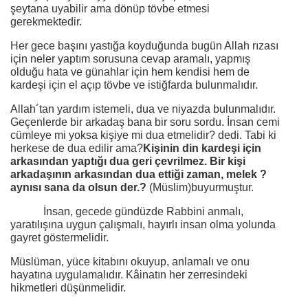
şeytana uyabilir ama dönüp tövbe etmesi
gerekmektedir.
Her gece başını yastığa koyduğunda bugün Allah rızası
için neler yaptım sorusuna cevap aramalı, yapmış
olduğu hata ve günahlar için hem kendisi hem de
kardeşi için el açıp tövbe ve istiğfarda bulunmalıdır.
Allah´tan yardım istemeli, dua ve niyazda bulunmalıdır.
Geçenlerde bir arkadaş bana bir soru sordu. İnsan cemi
cümleye mi yoksa kişiye mi dua etmelidir? dedi. Tabi ki
herkese de dua edilir ama?
Kişinin din kardeşi için
arkasından yaptığı dua geri çevrilmez. Bir kişi
arkadaşının arkasından dua ettiği zaman, melek ?
aynısı sana da olsun der.?
(Müslim)buyurmuştur.
İnsan, gecede gündüzde Rabbini anmalı,
yaratılışına uygun çalışmalı, hayırlı insan olma yolunda
gayret göstermelidir.
Müslüman, yüce kitabını okuyup, anlamalı ve onu
hayatına uygulamalıdır. Kâinatın her zerresindeki
hikmetleri düşünmelidir.