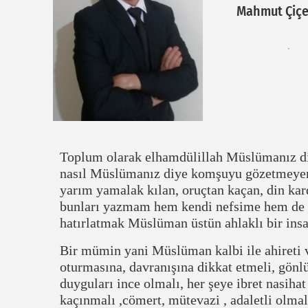
Mahmut Çiçe
Toplum olarak elhamdülillah Müslümanız di
nasıl Müslümanız diye komşuyu gözetmeyen,
yarım yamalak kılan, oruçtan kaçan, din kar
bunları yazmam hem kendi nefsime hem de 
hatırlatmak Müslüman üstün ahlaklı bir ins
Bir mümin yani Müslüman kalbi ile ahireti 
oturmasına, davranışına dikkat etmeli, gönlü
duyguları ince olmalı, her şeye ibret nasiha
kaçınmalı ,cömert, mütevazi , adaletli olma