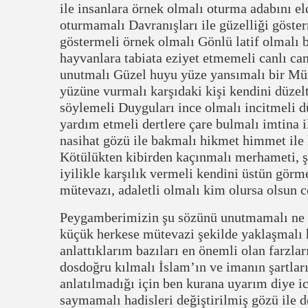
ile insanlara örnek olmalı oturma adabını el
oturmamalı Davranışları ile güzelliği göster
göstermeli örnek olmalı Gönlü latif olmalı 
hayvanlara tabiata eziyet etmemeli canlı can
unutmalı Güzel huyu yüze yansımalı bir Mü
yüzüne vurmalı karşıdaki kişi kendini düze
söylemeli Duyguları ince olmalı incitmeli d
yardım etmeli dertlere çare bulmalı imtina i
nasihat gözü ile bakmalı hikmet himmet ile 
Kötülükten kibirden kaçınmalı merhameti, ş
iyilikle karşılık vermeli kendini üstün gör
mütevazı, adaletli olmalı kim olursa olsun 
Peygamberimizin şu sözünü unutmamalı ne k
küçük herkese mütevazi şekilde yaklaşmalı 
anlattıklarım bazıları en önemli olan farzla
dosdoğru kılmalı İslam’ın ve imanın şartlar
anlatılmadığı için ben kurana uyarım diye i
saymamalı hadisleri değiştirilmiş gözü ile d