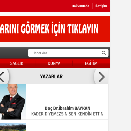
Hakkımızda
İletişim
SAĞLIK
DÜNYA
EĞİTİM
Doç Dr.İbrahim BAYKAN
YAZARLAR
KADER DİYEMEZSİN SEN KENDİN ETTİN
Konuk YAZAR 2
EFSANEM!