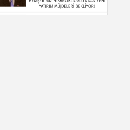
Abdulkadir AY
İYİ Kİ VARSINIZ, RAMAZANIN KÖPRÜLERİ
Halil MANUŞ
“BİR HIYAR ARANIYOR”
Mahmut Çiçekdağı
Müslüman Nasıl Olmalı
Yavuz Bayram Çalışkan
RAHMAN VE RAHİM OLAN ALLAH