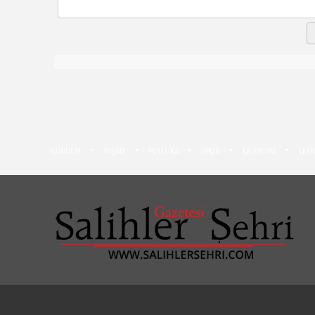
GÜNDEM
YAŞAM
POLİTİKA
SPOR
EKONOMİ
TEKN