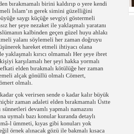
den bırakmamalı birini kaldırıp o yere kendi
meli İslam’ın gerek simini güzelliğini
büyüğe saygı küçüğe sevgiyi göstermeli
sız her şeye nezaket ile yaklaşmalı yaratanı
slümanın kalbinden geçen güzel huyu ahlakı
ltmeli yalanı söylemeli her zaman doğruyu
üşünerek hareket etmeli ihtiyacı olana
le yaklaşmalı kırıcı olmamalı Her şeye ibret
kişiyi karşılamalı her şeyi hakka yormalı
efkati elden bırakmalı kötülüğe her zaman
memeli alçak gönüllü olmalı Cömert,
cömert olmalı.
adar çok verirsen sende o kadar kalır büyük
hiçbir zaman adaleti elden bırakmamalı Üstte
rı sünnetleri devamlı yapmalı namazını
ına uymalı bazı konular kuranda detaylı
cmâ-l ümmeti, kıyas gibi konuları yok
eğil örnek alınacak gözü ile bakmalı kısaca