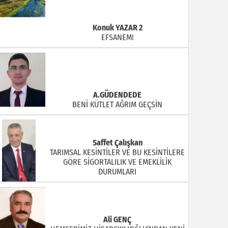
A.GÜDENDEDE
BENİ KÜTLET AĞRIM GEÇSİN
Saffet Çalışkan
TARIMSAL KESİNTİLER VE BU KESİNTİLERE
GÖRE SİGORTALILIK VE EMEKLİLİK
DURUMLARI
Ali GENÇ
HEMŞERİMİZ HİSARCIKLIOĞLU’NDAN YENİ
YATIRIM MÜJDELERİ BEKLİYOR!