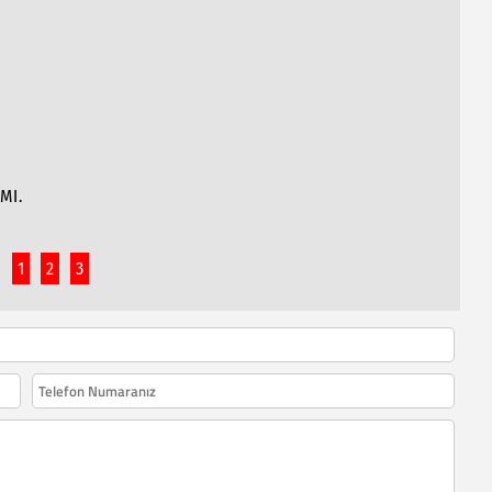
MI.
1
2
3