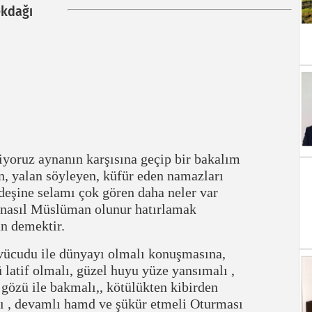
kdağı
yoruz aynanın karşısına geçip bir bakalım
 yalan söyleyen, küfür eden namazları
deşine selamı çok gören daha neler var
nasıl Müslüman olunur hatırlamak
an demektir.
vücudu ile dünyayı olmalı konuşmasına,
 latif olmalı, güzel huyu yüze yansımalı ,
t gözü ile bakmalı,, kötülükten kibirden
lı , devamlı hamd ve şükür etmeli Oturması