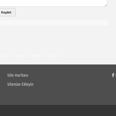
Kaydet
OLOJİ
SAĞLIK
DÜNYA
EĞİTİM
Site Haritası
Sitenize Ekleyin