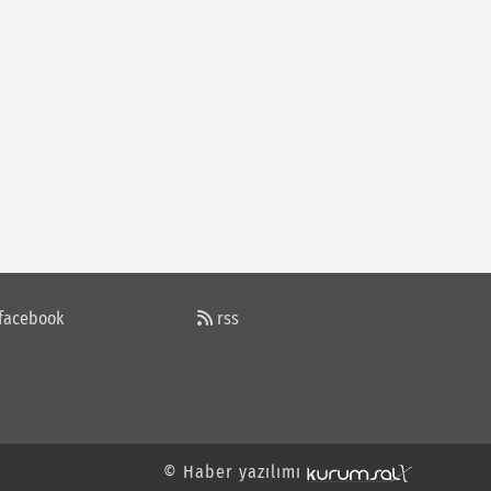
RAMAZANIN ÖNEMİ
Cemalettin ÖZTÜRK
KİMİN UMURUNDA
Kuddusi Bakar
AKSARAYLI OLMAK ELİMDE DEĞİLDİ
facebook
rss
Hakan Yalvaç
ADNAN MENDERES....
© Haber yazılımı