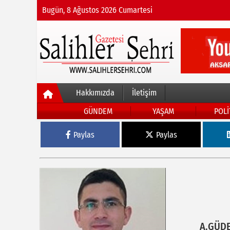
Bugün, 8 Ağustos 2026 Cumartesi
Hakkımızda
İletişim
GÜNDEM
YAŞAM
POLİ
Paylas
Paylas
A.GÜD