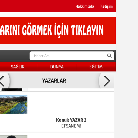
Hakkımızda
İletişim
SAĞLIK
DÜNYA
EĞİTİM
Doç Dr.İbrahim BAYKAN
YAZARLAR
KADER DİYEMEZSİN SEN KENDİN ETTİN
Konuk YAZAR 2
EFSANEM!