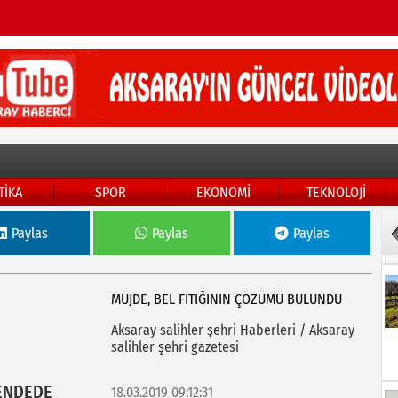
TİKA
SPOR
EKONOMİ
TEKNOLOJİ
Paylas
Paylas
Paylas
MÜJDE, BEL FITIĞININ ÇÖZÜMÜ BULUNDU
Aksaray salihler şehri Haberleri / Aksaray
salihler şehri gazetesi
ENDEDE
18.03.2019 09:12:31