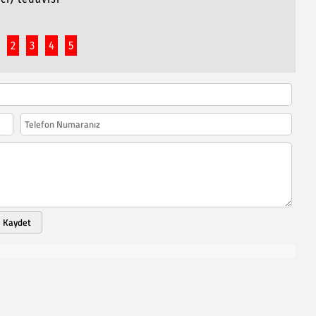
2
3
4
5
Kaydet