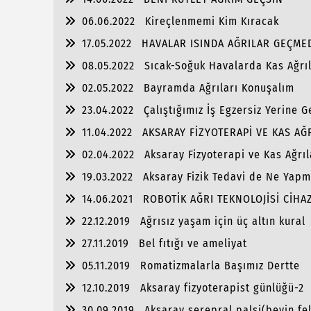
06.06.2022
Kireçlenmemi Kim Kıracak
17.05.2022
HAVALAR ISINDA AĞRILAR GEÇME
08.05.2022
Sıcak-Soğuk Havalarda Kas Ağrıl
02.05.2022
Bayramda Ağrıları Konuşalım
23.04.2022
Çalıştığımız İş Egzersiz Yerine 
11.04.2022
AKSARAY FİZYOTERAPİ VE KAS A
02.04.2022
Aksaray Fizyoterapi ve Kas Ağr
19.03.2022
Aksaray Fizik Tedavi de Ne Yapm
14.06.2021
ROBOTİK AĞRI TEKNOLOJİSİ CİHA
22.12.2019
Ağrısız yaşam için üç altın kural
27.11.2019
Bel fıtığı ve ameliyat
05.11.2019
Romatizmalarla Başımız Dertte
12.10.2019
Aksaray fizyoterapist günlüğü-2
30.09.2019
Aksaray serepral palsi(beyin fel