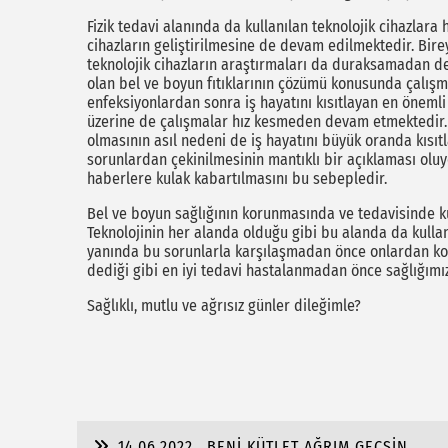
Fizik tedavi alanında da kullanılan teknolojik cihazlara
cihazların geliştirilmesine de devam edilmektedir. Birey
teknolojik cihazların araştırmaları da duraksamadan de
olan bel ve boyun fıtıklarının çözümü konusunda çalış
enfeksiyonlardan sonra iş hayatını kısıtlayan en öneml
üzerine de çalışmalar hız kesmeden devam etmektedir
olmasının asıl nedeni de iş hayatını büyük oranda kısı
sorunlardan çekinilmesinin mantıklı bir açıklaması oluy
haberlere kulak kabartılmasını bu sebepledir.
Bel ve boyun sağlığının korunmasında ve tedavisinde ku
Teknolojinin her alanda olduğu gibi bu alanda da kulla
yanında bu sorunlarla karşılaşmadan önce onlardan kor
dediği gibi en iyi tedavi hastalanmadan önce sağlığımı
Sağlıklı, mutlu ve ağrısız günler dileğimle?
14.06.2022
BENİ KÜTLET AĞRIM GEÇSİN