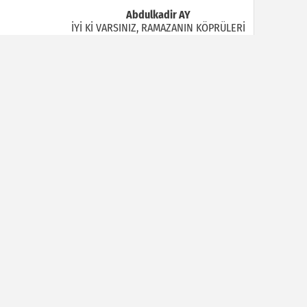
Abdulkadir AY
İYİ Kİ VARSINIZ, RAMAZANIN KÖPRÜLERİ
Halil MANUŞ
“BİR HIYAR ARANIYOR”
Mahmut Çiçekdağı
Müslüman Nasıl Olmalı
Yavuz Bayram Çalışkan
RAHMAN VE RAHİM OLAN ALLAH