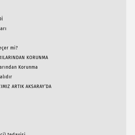
Dİ
arı
Geçer mi?
ĞRILARINDAN KORUNMA
ılarından Korunma
alıdır
ZIMIZ ARTIK AKSARAY’DA
ci) tedavisi