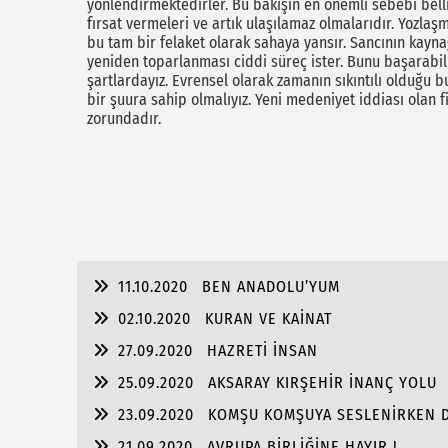
yönlendirmektedirler. Bu bakışın en önemli sebebi bell
fırsat vermeleri ve artık ulaşılamaz olmalarıdır. Yozla
bu tam bir felaket olarak sahaya yansır. Sancının kayna
yeniden toparlanması ciddi süreç ister. Bunu başarabi
şartlardayız. Evrensel olarak zamanın sıkıntılı olduğ
bir şuura sahip olmalıyız. Yeni medeniyet iddiası olan f
zorundadır.
11.10.2020
BEN ANADOLU’YUM
02.10.2020
KURAN VE KAİNAT
27.09.2020
HAZRETİ İNSAN
25.09.2020
AKSARAY KIRŞEHİR İNANÇ YOLU
23.09.2020
KOMŞU KOMŞUYA SESLENİRKEN DAH
21.09.2020
AVRUPA BİRLİĞİNE HAYIR !