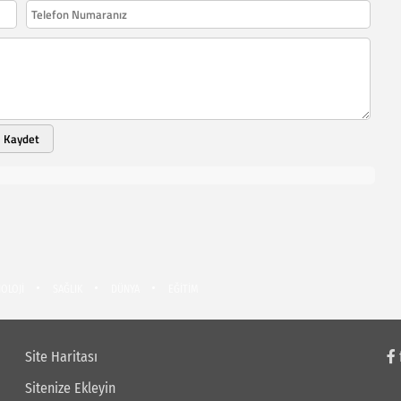
Kaydet
OLOJİ
SAĞLIK
DÜNYA
EĞİTİM
Site Haritası
Sitenize Ekleyin