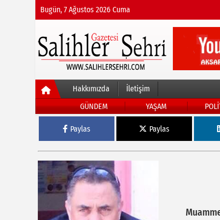
Bugün, 7 Ağustos 2026 Cuma
Hakkımızda
İletişim
GÜNDEM
YAŞAM
POLİ
Paylas
Paylas
Muammer