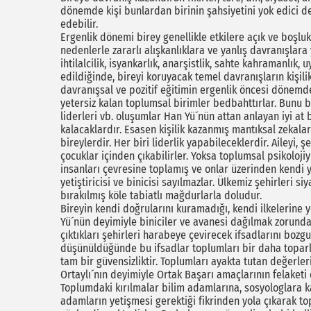
dönemde kişi bunlardan birinin şahsiyetini yok edici 
edebilir.
Ergenlik dönemi birey genellikle etkilere açık ve boşluk
nedenlerle zararlı alışkanlıklara ve yanlış davranışlara y
ihtilalcilik, isyankarlık, anarşistlik, sahte kahramanlık,
edildiğinde, bireyi koruyacak temel davranışların kişil
davranışsal ve pozitif eğitimin ergenlik öncesi dönemde
yetersiz kalan toplumsal birimler bedbahttırlar. Bunu b
liderleri vb. oluşumlar Han Yü´nün attan anlayan iyi at bi
kalacaklardır. Esasen kişilik kazanmış mantıksal zekalar
bireylerdir. Her biri liderlik yapabileceklerdir. Aileyi,
çocuklar içinden çıkabilirler. Yoksa toplumsal psikolojiyi
insanları çevresine toplamış ve onlar üzerinden kendi 
yetiştiricisi ve binicisi sayılmazlar. Ülkemiz şehirleri s
bırakılmış köle tabiatlı mağdurlarla doludur.
Bireyin kendi doğrularını kuramadığı, kendi ilkelerine 
Yü´nün deyimiyle biniciler ve avanesi dağılmak zorunda 
çıktıkları şehirleri harabeye çevirecek ifsadlarını bozg
düşünüldüğünde bu ifsadlar toplumları bir daha toparlan
tam bir güvensizliktir. Toplumları ayakta tutan değerler
Ortaylı´nın deyimiyle Ortak Başarı amaçlarının felaketi o
Toplumdaki kırılmalar bilim adamlarına, sosyologlara k
adamların yetişmesi gerektiği fikrinden yola çıkarak to