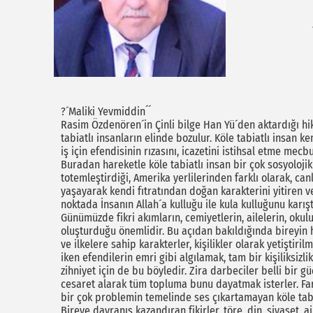
?´Maliki Yevmiddin´´
Rasim Özdenören´in Çinli bilge Han Yü´den aktardığı hika
tabiatlı insanların elinde bozulur. Köle tabiatlı insan 
iş için efendisinin rızasını, icazetini istihsal etme mecb
Buradan hareketle köle tabiatlı insan bir çok sosyoloji
totemleştirdiği, Amerika yerlilerinden farklı olarak, ca
yaşayarak kendi fıtratından doğan karakterini yitiren 
noktada İnsanın Allah´a kulluğu ile kula kulluğunu karı
Günümüzde fikri akımların, cemiyetlerin, ailelerin, okulun
oluşturduğu önemlidir. Bu açıdan bakıldığında bireyin h
ve ilkelere sahip karakterler, kişilikler olarak yetiştir
iken efendilerin emri gibi algılamak, tam bir kişiliksizli
zihniyet için de bu böyledir. Zira darbeciler belli bir g
cesaret alarak tüm topluma bunu dayatmak isterler. Fa
bir çok problemin temelinde ses çıkartamayan köle tabia
Bireye davranış kazandıran fikirler, töre, din, siyaset, ai