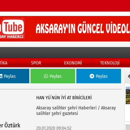
TİKA
SPOR
EKONOMİ
TEKNOLOJİ
Paylas
Paylas
Paylas
HAN YÜ´NÜN İYİ AT BİNİCİLERİ
Aksaray salihler şehri Haberleri / Aksaray
salihler şehri gazetesi
 Öztürk
20.01.2020 09:04:52