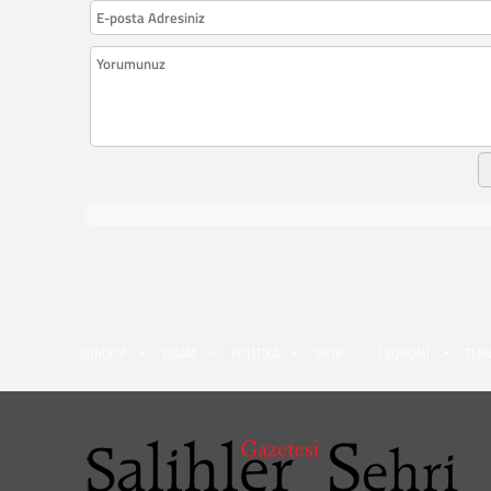
GÜNDEM
YAŞAM
POLİTİKA
SPOR
EKONOMİ
TEKN