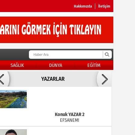
Hakkımızda
İletişim
SAĞLIK
DÜNYA
EĞİTİM
Doç Dr.İbrahim BAYKAN
YAZARLAR
KADER DİYEMEZSİN SEN KENDİN ETTİN
Konuk YAZAR 2
EFSANEM!