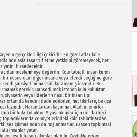
yenin gerçekleri ilgi çekicidir: En güzel atlar köle
kendisinde asla tasarruf etme yetkisini göremeyecek, her
uriyetini hissedecektir.
k açıdan incelenmeye değerdir. Köle tabiatlı insan kendi
nlı bir nesne olan diğer insana veya efendi seçtiğine göre
ve kendi şahsiyet mimarisini kuramamış insandır. Bu
ştırmamak gerekir. Bahsedilmek istenen kula kulluktur.
, siyasetin veya liderlerin nasıl bir insan tipi
er ortamda kendini ifade edebilen, net fikirlere, bakışa
ilmesi lazımdır. Haramlardan kaçınmak Allah´ın emirleri
k tam bir kula kulluktur. Siyasi akımlar için de, darbeci
üç topladıklarında cemiyetlerindeki köle tabiatlılardan
rklı ses çıkmasından da hoşlanmazlar. Esasen toplumsal
tlı insanlar yatar.
le ve çeşitli felsefi akımlar olabilir. Özellikle ergen