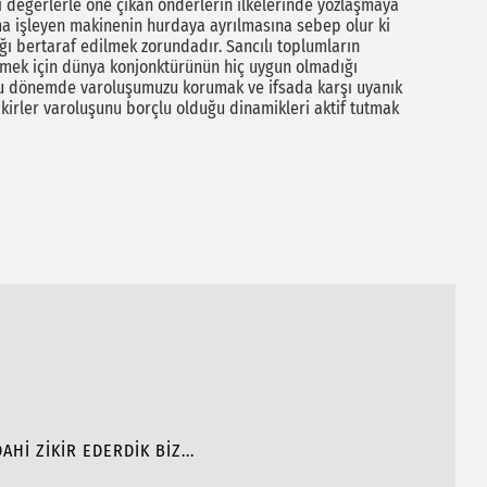
i değerlerle öne çıkan önderlerin ilkelerinde yozlaşmaya
şma işleyen makinenin hurdaya ayrılmasına sebep olur ki
ğı bertaraf edilmek zorundadır. Sancılı toplumların
lmek için dünya konjonktürünün hiç uygun olmadığı
u bu dönemde varoluşumuzu korumak ve ifsada karşı uyanık
ikirler varoluşunu borçlu olduğu dinamikleri aktif tutmak
İ ZİKİR EDERDİK BİZ...