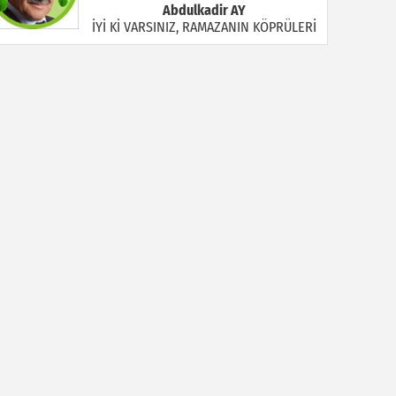
Abdulkadir AY
İYİ Kİ VARSINIZ, RAMAZANIN KÖPRÜLERİ
Halil MANUŞ
“BİR HIYAR ARANIYOR”
Mahmut Çiçekdağı
Müslüman Nasıl Olmalı
Yavuz Bayram Çalışkan
RAHMAN VE RAHİM OLAN ALLAH