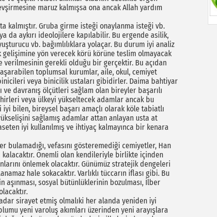
devşirmesine maruz kalmışsa ona ancak Allah yardım
ta kalmıştır. Gruba girme isteği onaylanma isteği vb.
a da aykırı ideolojilere kapılabilir. Bu ergende asilik,
 uyuşturucu vb. bağımlılıklara yolaçar. Bu durum iyi analiz
ik gelişimine yön verecek körü körüne teslim olmayacak
 verilmesinin gerekli olduğu bir gerçektir. Bu açıdan
aşarabilen toplumsal kurumlar, aile, okul, cemiyet
nicileri veya binicilik ustaları gibidirler. Daima bahtiyar
ı ve davranış ölçütleri sağlam olan bireyler başarılı
 şehirleri veya ülkeyi yükseltecek adamlar ancak bu
 iyi bilen, bireysel başarı amaçlı olarak köle tabiatlı
yükselişini sağlamış adamlar attan anlayan usta at
iyaseten iyi kullanılmış ve ihtiyaç kalmayınca bir kenara
yer bulamadığı, vefasını gösteremediği cemiyetler, Han
kalacaktır. Önemli olan kendileriyle birlikte içinden
unlarını önlemek olacaktır. Günümüz stratejik dengeleri
amaz hale sokacaktır. Varlıklı tüccarın iflası gibi. Bu
in aşınması, sosyal bütünlüklerinin bozulması, İlber
lacaktır.
adar sirayet etmiş olmalıki her alanda yeniden iyi
plumu yeni varoluş akımları üzerinden yeni arayışlara