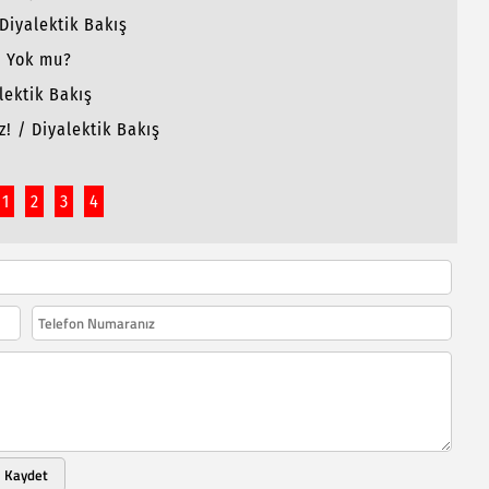
Diyalektik Bakış
n Yok mu?
lektik Bakış
! / Diyalektik Bakış
1
2
3
4
Kaydet