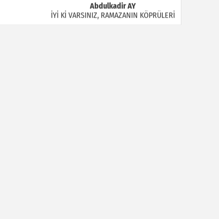
Abdulkadir AY
İYİ Kİ VARSINIZ, RAMAZANIN KÖPRÜLERİ
Halil MANUŞ
“BİR HIYAR ARANIYOR”
Mahmut Çiçekdağı
Müslüman Nasıl Olmalı
Yavuz Bayram Çalışkan
RAHMAN VE RAHİM OLAN ALLAH