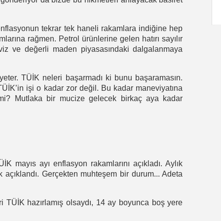
asyonun tekrar tek haneli rakamlara indiğine hep
larına rağmen. Petrol ürünlerine gelen hatırı sayılır
viz ve değerli maden piyasasındaki dalgalanmaya
er. TÜİK neleri başarmadı ki bunu başaramasın.
a TÜİK’in işi o kadar zor değil. Bu kadar maneviyatına
mi? Mutlaka bir mucize gelecek birkaç aya kadar
mayıs ayı enflasyon rakamlarını açıkladı. Aylık
ak açıklandı. Gerçekten muhteşem bir durum... Adeta
TÜİK hazırlamış olsaydı, 14 ay boyunca boş yere