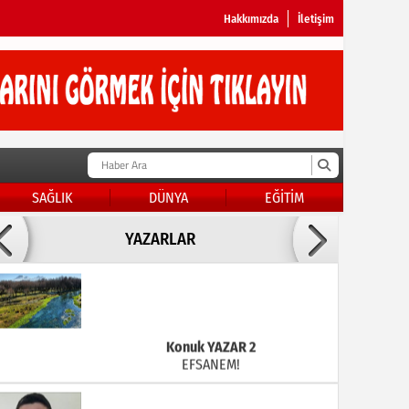
Hakkımızda
İletişim
SAĞLIK
DÜNYA
EĞİTİM
Doç Dr.İbrahim BAYKAN
YAZARLAR
KADER DİYEMEZSİN SEN KENDİN ETTİN
Konuk YAZAR 2
EFSANEM!