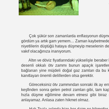
Çok şükür son zamanlarda enflasyonun düşmesi n
gördüm ya artık gam yemem… Zaman kaybetmeden b
niyetlilerin düştüğü hataya düşmeyip meselenin d
vakıf olacağınıza inanıyorum.
Altın ve döviz fiyatlarındaki yükselişle beraber
desenli okkalı ötv zammı bunun apaçık işaretler
bağlanan yine müjdeli doğal gaz zamları da bu
kanıtlayan önemli delillerden olsa gerektir.
Göreceksiniz ötv zammından sonraki ilk ay enfl
keşfinden sonra gelen petrol zamları gibi, tam ka
hızla düşme eğilimine devam etmesi gibi biraz 
anlayamaz. Anlasa zaten hikmet olmaz.
Hak Teala aslında bize her daim ne hikmetler gö