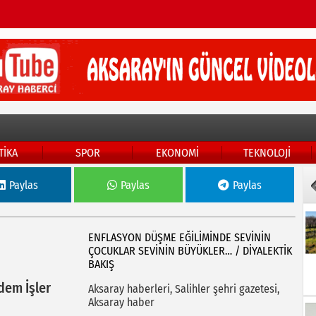
TİKA
SPOR
EKONOMİ
TEKNOLOJİ
Paylas
Paylas
Paylas
ENFLASYON DÜŞME EĞILIMINDE SEVININ
ÇOCUKLAR SEVININ BÜYÜKLER… / DIYALEKTIK
BAKIŞ
dem İşler
Aksaray haberleri, Salihler şehri gazetesi,
Aksaray haber