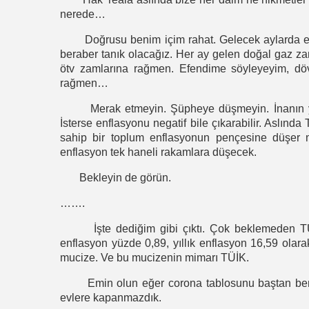
nerede…
Doğrusu benim içim rahat. Gelecek aylarda enfl
beraber tanık olacağız. Her ay gelen doğal gaz zam
ötv zamlarına rağmen. Efendime söyleyeyim, dö
rağmen…
Merak etmeyin. Şüpheye düşmeyin. İnanın yet
İsterse enflasyonu negatif bile çıkarabilir. Aslınd
sahip bir toplum enflasyonun pençesine düşer 
enflasyon tek haneli rakamlara düşecek.
Bekleyin de görün.
…….
İşte dediğim gibi çıktı. Çok beklemeden TÜİK 
enflasyon yüzde 0,89, yıllık enflasyon 16,59 olar
mucize. Ve bu mucizenin mimarı TÜİK.
Emin olun eğer corona tablosunu baştan beri 
evlere kapanmazdık.