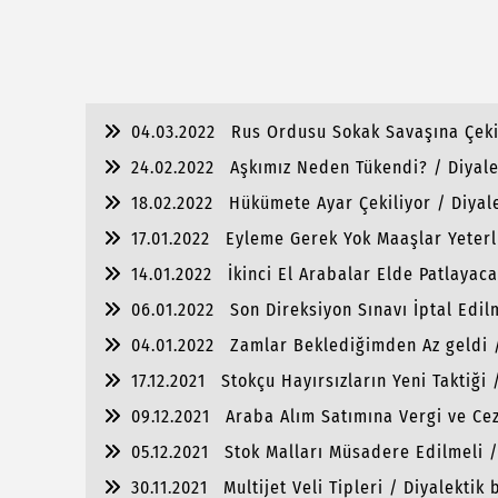
04.03.2022
Rus Ordusu Sokak Savaşına Çekil
24.02.2022
Aşkımız Neden Tükendi? / Diyale
18.02.2022
Hükümete Ayar Çekiliyor / Diyal
17.01.2022
Eyleme Gerek Yok Maaşlar Yeterli
14.01.2022
İkinci El Arabalar Elde Patlayaca
06.01.2022
Son Direksiyon Sınavı İptal Edil
04.01.2022
Zamlar Beklediğimden Az geldi /
17.12.2021
Stokçu Hayırsızların Yeni Taktiği 
09.12.2021
Araba Alım Satımına Vergi ve Cez
05.12.2021
Stok Malları Müsadere Edilmeli /
30.11.2021
Multijet Veli Tipleri / Diyalektik 