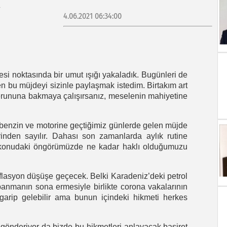
4.06.2021 06:34:00
oktasında bir umut ışığı yakaladık. Bugünleri de
u müjdeyi sizinle paylaşmak istedim. Birtakım art
erununa bakmaya çalışırsanız, meselenin mahiyetine
 benzin ve motorine geçtiğimiz günlerde gelen müjde
inden sayılır. Dahası son zamanlarda aylık rutine
 konudaki öngörümüzde ne kadar haklı olduğumuzu
asyon düşüşe geçecek. Belki Karadeniz’deki petrol
panmanın sona ermesiyle birlikte corona vakalarının
garip gelebilir ama bunun içindeki hikmeti herkes
nderiyor da bizde bu hikmetleri anlayacak basiret