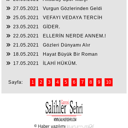
27.05.2021
Vurgun Gözlerinden Geldi
25.05.2021
VEFAYI VEDAYA TERCİH
EDENLER.!
23.05.2021
GİDER.
22.05.2021
ELLERİN NERDE ANNEM.!
21.05.2021
Gözleri Dünyamı Alır
18.05.2021
Hayat Büyük Bir Roman
17.05.2021
İLAHİ HÜKÜM.
Sayfa:
1
2
3
4
5
6
7
8
9
10
© Haber yazılımı