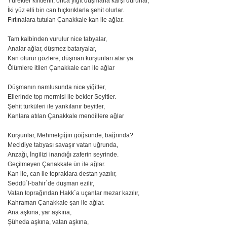
Yürekler kilitlenir, onca yiğit düşmana karşı dururlar,
İki yüz elli bin can hıçkırıklarla şehit olurlar.
Fırtınalara tutulan Çanakkale kan ile ağlar.
Tam kalbinden vurulur nice tabyalar,
Analar ağlar, düşmez bataryalar,
Kan oturur gözlere, düşman kurşunları atar ya.
Ölümlere itilen Çanakkale can ile ağlar
Düşmanın namlusunda nice yiğitler,
Ellerinde top mermisi ile bekler Seyitler.
Şehit türküleri ile yankılanır beyitler,
Kanlara atılan Çanakkale mendillere ağlar
Kurşunlar, Mehmetçiğin göğsünde, bağrında?
Mecidiye tabyası savaşır vatan uğrunda,
Anzağı, İngilizi inandığı zaferin seyrinde.
Geçilmeyen Çanakkale ün ile ağlar.
Kan ile, can ile topraklara destan yazılır,
Seddü´l-bahir´de düşman ezilir,
Vatan toprağından Hakk´a uçanlar mezar kazılır,
Kahraman Çanakkale şan ile ağlar.
Ana aşkına, yar aşkına,
Şüheda aşkına, vatan aşkına,